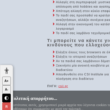
Αλλαγές στη συμπεριφορά: μυστικο
απόσυρση από hobbies και αγαπημ
Απότομη αλλαγή στον κύκλο επαφών,
Το παιδί σας προσπαθεί να κρατήσε
αναζητήσεων, αλλάζει συνέχεια pa
Αλλαγή στην οικονομική του κατάσ
λογαριασμό
Το παιδί σας λαμβάνει ταχυδρομι
Τι μπορείτε να κάνετε γ
κινδύνους που ελλοχεύο
Ελέγξτε όλους τους browsers σε όλ
Ελέγξτε το ιστορικό αναζητήσεων
Αν τα παιδιά σας λαμβάνουν δέματ
Ξεκινήστε μία ανοικτή κουβέντα με
διαδικτύου
Απευθυνθείτε στο CSI Institute γι
πλοήγηση στο διαδίκτυο
Α+
ΠΗΓΗ:
csii.gr
Α-
Πολιτική απορρήτου...
🌓
«Αεί ο Θεός ο Μέγας γεωμετρεί, το
Ο ιστότοπος αυτός, χρησιμοποιεί μικρά αρχεία που λέγονται cookies τ
R
υποθέσουμε ότι συμφωνείτε με αυτή την πολιτική...
Πολιτική απορρήτου
|
Αντί προ