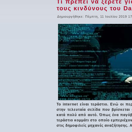
Tι πρέπει να ξέρετε γ
τους κινδύνους του D
Δημιουργήθηκε: Πέμπτη, 11 Ιουλίου 2019 1
To internet είναι τεράστιο. Ενώ οι π
στην τελευταία σελίδα που βρίσκεται
κατά πολύ από αυτό. Όπως ένα παγόβο
τεράστιο κομμάτι στο οποίο εμπεριέχο
στις δημοφιλείς μηχανές αναζήτησης. Α