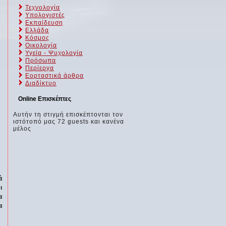
Τεχνολογία
Υπολογιστές
Εκπαίδευση
Ελλάδα
Κόσμος
Οικολογία
Υγεία - Ψυχολογία
Πρόσωπα
Περίεργα
Εορταστικά άρθρα
Διαδίκτυο
Online Επισκέπτες
Αυτήν τη στιγμή επισκέπτονται τον
ιστότοπό μας 72 guests και κανένα
μέλος
ά
ι
α
α