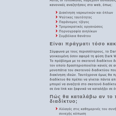
Αυτές οι τοποθεσίες παρέχουν συνδέσεις
κανονικές αναζητήσεις στο web, όπως:
Διακίνηση ναρκωτικών και όπλων
Ψεύτικες ταυτότητες
Παράνομος τζόγος
Τρομοκρατικές οργανώσεις
Πορνογραφία ανηλίκων
Συμβόλαια θανάτου
Είναι πράγματι τόσο κα
Σύμφωνα με τους περισσότερους, το Dar
γενικευμένη όσον αφορά τη φύση Dark W
Το πρόβλημα με το σκοτεινό διαδίκτυο δ
τον οποίο δραστηριοποιείται κανείς σε 
μονοπάτια του σκοτεινού διαδικτύου πο
διακίνηση ιδεών. Ταυτόχρονα όμως θα πρ
διαδίκτυο θα πρέπει να γίνεται πάντα α
μπορεί να αναζητά στο σκοτεινό διαδίκτ
σε ένα link και ξαφνικά να καταλήξει σε έ
Πώς θα καταλάβω αν το 
διαδίκτυο;
Aλλαγές στις καθημερινές του συν
συνεχής κόπωση