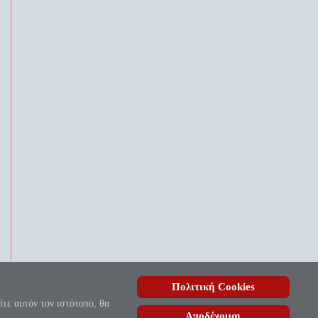
Πολιτική Cookies
, ουδέποτε όλον θνητοί θα εύρωσι.»
ίτε αυτόν τον ιστότοπο, θα
Αποδέχομαι
ίδας
| Copyright © 2010 - 2026.