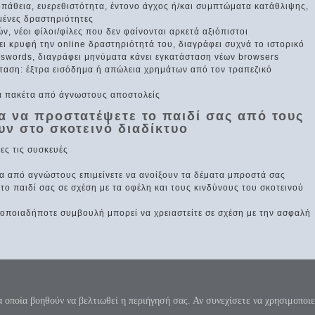
πάθεια, ευερεθιστότητα, έντονο άγχος ή/και συμπτώματα κατάθλιψης,
ένες δραστηριότητες
 νέοι φίλοι/φίλες που δεν φαίνονται αρκετά αξιόπιστοι
ι κρυφή την online δραστηριότητά του, διαγράφει συχνά το ιστορικό
sswords, διαγράφει μηνύματα κάνει εγκατάσταση νέων browsers
ταση: έξτρα εισόδημα ή απώλεια χρημάτων από τον τραπεζικό
κά πακέτα από άγνωστους αποστολείς
ια να προστατέψετε το παιδί σας από τους
υν στο σκοτεινό διαδίκτυο
ες τις συσκευές
α από αγνώστους επιμείνετε να ανοίξουν τα δέματα μπροστά σας
 το παιδί σας σε σχέση με τα οφέλη και τους κινδύνους του σκοτεινού
α οποιαδήποτε συμβουλή μπορεί να χρειαστείτε σε σχέση με την ασφαλή
 κύκλου μήκος ίνα ορίση διαμέτρω, παρήγαγεν αριθμόν απέραντον, καί όν, φεύ
π=3.1415926535897932384626...
α οποία βοηθούν να βελτιωθεί η περιήγησή σας. Αν συνεχίσετε να χρησιμοποιε
λόγου - Όροι χρήσης της ιστοσελίδας
|
Επικοινωνία
|
Donate
|
Χάρτης ιστοσελ