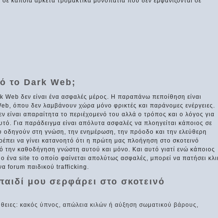
 σε κάποια αρκετά τρομακτικά μονοπάτια που δεν εμφανίζονται σε
κό το Dark Web;
k Web δεν είναι ένα ασφαλές μέρος. Η παραπάνω πεποίθηση είναι
eb, όπου δεν λαμβάνουν χώρα μόνο φρικτές και παράνομες ενέργειες.
εν είναι απαραίτητα το περιέχομενό του αλλά ο τρόπος και ο λόγος για
αυτό. Για παράδειγμα είναι απόλυτα ασφαλές να πλοηγείται κάποιος σε
υ οδηγούν στη γνώση, την ενημέρωση, την πρόοδο και την ελεύθερη
έπει να γίνει κατανοητό ότι η πρώτη μας πλοήγηση στο σκοτεινό
πό την καθοδήγηση γνώστη αυτού και μόνο. Και αυτό γιατί ενώ κάποιος
υο ένα site το οποίο φαίνεται απολύτως ασφαλές, μπορεί να πατήσει κλι
να forum παιδικού trafficking.
παιδί μου σερφάρει στο σκοτεινό
ήθειες: κακός ύπνος, απώλεια κιλών ή αύξηση σωματικού βάρους,