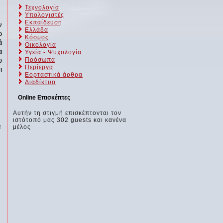
Τεχνολογία
Υπολογιστές
Εκπαίδευση
ν
Ελλάδα
ο
Κόσμος
ά
Οικολογία
α
Υγεία - Ψυχολογία
Πρόσωπα
υ
Περίεργα
ι
Εορταστικά άρθρα
Διαδίκτυο
Online Επισκέπτες
Αυτήν τη στιγμή επισκέπτονται τον
ιστότοπό μας 302 guests και κανένα
ε
μέλος