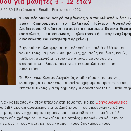
ύου για μαθητές 6 - 12 ετών
2 20:39
|
Εκτύπωση
|
Email
| Εμφανίσεις: 4223
Έναν νέο online οδηγό ασφάλειας για παιδιά από 6 έως 1
ετών δημιούργησε το Ελληνικό Κέντρο Ασφαλού
Διαδικτύου. Ο οδηγός εστιάζει σε τέσσερα βασικά θέματ
(ασφάλεια, επικοινωνία, ηλεκτρονική παρενόχληση
διασκέδαση και κατέβασμα αρχείων).
Στην online πλατφόρμα του οδηγού τα παιδιά αλλά και οι
γονείς τους θα βρουν συμβουλές, χρυσούς κανόνες, κουίζ,
παζλ και παιχνίδια, μέσω των οποίων αποκτούν τις
απαραίτητες πληροφορίες για την ασφαλή χρήση του
Διαδικτύου.
Το Ελληνικό Κέντρο Ασφαλούς Διαδικτύου επισημαίνει,
ιδιαίτερα, ότι ο οδηγός μπορεί να χρησιμοποιηθεί από τους
εκπαιδευτικούς για τη δημιουργία δραστηριοτήτων μέσα στη
α να «κατεβάσουν» στον υπολογιστή τους τον ειδικό
Οδηγό Ασφάλειας
ύο βιβλιαράκια ασφαλείας για το Διαδίκτυο - τον οικογενειακό οδηγό
ου μπορούν να χρησιμοποιήσουν και οι εκπαιδευτικοί - μαζί με 12
σφαλούς χρήσης του Διαδικτύου, τις οποίες μπορούν να κόψουν τα
αι να συζητήσουν μαζί με τους γονείς ή τους δασκάλους τους.