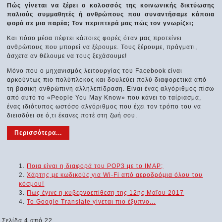
Πώς γίνεται να ξέρει ο κολοσσός της κοινωνικής δικτύωσης
παλιούς συμμαθητές ή ανθρώπους που συναντήσαμε κάποια
φορά σε μια παρέα; Τον περιπτερά μας πώς τον γνωρίζει;
Και πόσο μέσα πέφτει κάποιες φορές όταν μας προτείνει
ανθρώπους που μπορεί να ξέρουμε. Τους ξέρουμε, πράγματι,
άσχετα αν θέλουμε να τους ξεχάσουμε!
Μόνο που ο μηχανισμός λειτουργίας του Facebook είναι
αρκούντως πιο πολύπλοκος και δουλεύει πολύ διαφορετικά από
τη βασική ανθρώπινη αλληλεπίδραση. Είναι ένας αλγόριθμος πίσω
από αυτό το «People You May Know» που κάνει το ταίριασμα,
ένας ιδιότυπος ωστόσο αλγόριθμος που έχει τον τρόπο του να
διεισδύει σε ό,τι έκανες ποτέ στη ζωή σου.
Περισσότερα...
Ποια είναι η διαφορά του POP3 με το IMAP;
Χάρτης με κωδικούς για Wi-Fi από αεροδρόμια όλου του
κόσμου!
Πως έγινε η κυβερνοεπίθεση της 12ης Μαΐου 2017
Το Google Translate γίνεται πιο έξυπνο...
Σελίδα 4 από 22