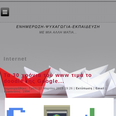
ΕΝΗΜΕΡΩΣΗ-ΨΥΧΑΓΩΓΙΑ-ΕΚΠΑΙΔΕΥΣΗ
ΜΕ ΜΙΑ ΑΛΛΗ ΜΑΤΙΑ...
Internet
Τα 30 χρόνια τού www τιμά το
doodle της Google...
Δημιουργήθηκε: Τρίτη, 12 Μαρτίου 2019 19:26
|
Εκτύπωση
|
Email
|
Εμφανίσεις: 1994