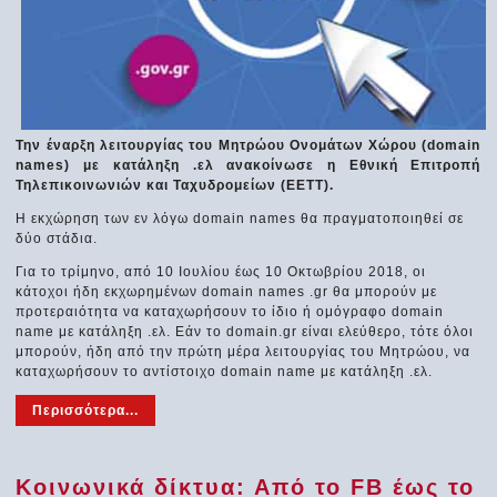
Την έναρξη λειτουργίας του Μητρώου Ονομάτων Χώρου (domain
names) με κατάληξη .ελ ανακοίνωσε η Εθνική Επιτροπή
Τηλεπικοινωνιών και Ταχυδρομείων (ΕΕΤΤ).
Η εκχώρηση των εν λόγω domain names θα πραγματοποιηθεί σε
δύο στάδια.
Για το τρίμηνο, από 10 Ιουλίου έως 10 Οκτωβρίου 2018, οι
κάτοχοι ήδη εκχωρημένων domain names .gr θα μπορούν με
προτεραιότητα να καταχωρήσουν το ίδιο ή ομόγραφο domain
name με κατάληξη .ελ. Εάν το domain.gr είναι ελεύθερο, τότε όλοι
μπορούν, ήδη από την πρώτη μέρα λειτουργίας του Μητρώου, να
καταχωρήσουν το αντίστοιχο domain name με κατάληξη .ελ.
Περισσότερα...
Κοινωνικά δίκτυα: Από το FB έως το