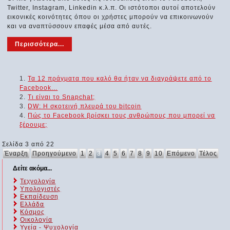
Twitter, Instagram, Linkedin κ.λ.π. Οι ιστότοποι αυτοί αποτελούν
εικονικές κοινότητες όπου οι χρήστες μπορούν να επικοινωνούν
και να αναπτύσσουν επαφές μέσα από αυτές.
Περισσότερα...
Τα 12 πράγματα που καλό θα ήταν να διαγράψετε από το
Facebook...
Τι είναι το Snapchat;
DW: Η σκοτεινή πλευρά του bitcoin
Πώς το Facebook βρίσκει τους ανθρώπους που μπορεί να
ξέρουμε;
Σελίδα 3 από 22
Έναρξη
Προηγούμενο
1
2
3
4
5
6
7
8
9
10
Επόμενο
Τέλος
Δείτε ακόμα...
Τεχνολογία
Υπολογιστές
Εκπαίδευση
Ελλάδα
Κόσμος
Οικολογία
Υγεία - Ψυχολογία