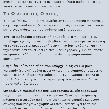
ανθρώπους-αρχιτέκτονες. Η αξία μετατοπίζεται από το «πώς» θα
γίνει κάτι, στο «γιατί» πρέπει να γίνει.
Το Φίλτρο της Ουσίας
Υπάρχει ένα πλαίσιο τριών ερωτήσεων που μας βοηθά να κρίνουμε
αν μια προσπάθεια αξίζει τον χρόνο μας. Ας το δούμε μέσα από τα
μάτια ενός ανθρώπου που μαθαίνει και δημιουργεί:
Έχει το πρόβλημα πραγματική σημασία;
Στα Μαθηματικά, ένα
πρόβλημα έχει αξία όταν μας βοηθά να κατανοήσουμε τον κόσμο ή
να καλύψουμε μια πραγματική ανάγκη. Το ίδιο ισχύει και για την
τεχνολογία. Δεν αρκεί κάτι να είναι «ενδιαφέρον» για εμάς· πρέπει
να προσφέρει λύση σε κάποιον που θα το χρησιμοποιούσε
καθημερινά.
Παραμένει δύσκολο τώρα που υπάρχει η AI;
Αν ένα μόνο
«prompt» (εντολή) σε ένα μοντέλο τεχνητής νοημοσύνης λύνει το
θέμα, τότε η δική μας αξία βρίσκεται στον συνδυασμό της AI με
την εξειδικευμένη γνώση, τη στρατηγική σκέψη και τα δεδομένα
που οι άλλοι δεν έχουν.
Μπορείς να παραδώσεις κάτι λειτουργικό σε μία εβδομάδα;
Συχνά παγιδευόμαστε στην τελειομανία. Όμως, η πραγματική
μάθηση έρχεται μέσα από την έκθεση. Όπως ακριβώς και στους
στίχους που γράφω ως χόμπι: δεν περιμένω να βγει το τέλειο
τραγούδι με την πρώτη. Γράφεις μια ιδέα, τη δοκιμάζεις, την