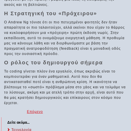
ακούς και τη βελτιώνεις.
Η Στρατηγική του «Πρόχειρου»
Ο Andrew Ng τόνισε ότι οι πιο πετυχημένοι φοιτητές δεν ήταν
απαραίτητα οι πιο ταλαντούχοι, αλλά εκείνοι που είχαν το θάρρος
να κυκλοφορήσουν μια «πρόχειρη» πρώτη έκδοση νωρίς. Στην
εκπαίδευση, αυτό το ονομάζουμε ενεργητική μάθηση. Η προθυμία
μας να κάνουμε λάθη και να διορθωνόμαστε με βάση την
πραγματική ανατροφοδότηση (feedback) είναι η μοναδική οδός
προς την ουσιαστική πρόοδο.
Ο ρόλος του δημιουργού σήμερα
Το coding γίνεται πλέον ένα εργαλείο, όπως ακριβώς είναι το
κομπιουτεράκι για έναν μαθηματικό. Αυτό που δεν θα
αντικατασταθεί ποτέ είναι η ανθρώπινη κρίση. Η ικανότητα να
βλέπουμε το «σωστό» πρόβλημα μέσα στο χάος και να τολμάμε να
το λύσουμε, ακόμη και με ατελή τρόπο στην αρχή, είναι αυτό που
θα μας κρατήσει δημιουργικούς και επίκαιρους στον κόσμο που
έρχεται.
Επόμενο
Δείτε ακόμα...
Τεχνολογία