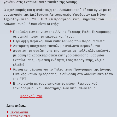
γονέων στις εκπαιδευτικές ταινίες της Δ/νσης.
Ο σχεδιασμός και η ανάπτυξη του Διαδικτυακού Τόπου έγινε με τη
συνεργασία της Διεύθυνσης Λειτουργικών Υποδομών και Νέων
Τεχνολογιών του Υπ.Ε.Π.Θ. Οι προσφερόμενες υπηρεσίες του
Διαδικτυακού Τόπου είναι οι εξής:
Προβολή των ταινιών της Δ/νσης Εκπ/κής ΡαδιοΤηλεόρασης
σε υψηλή ποιότητα εικόνας και ήχου.
Περίληψη περιεχομένου κάθε ταινίας που παρουσιάζεται.
Αυτόματη συσχέτιση ταινιών με ανάλογο περιεχόμενο.
Δυνατότητα αναζήτησης της ταινίας με πολλαπλές επιλογές
με βάση τα χαρακτηριστικά κατηγοριοποίησης: βαθμίδα
εκπαίδευσης, θεματική ενότητα, έτος παραγωγής, λέξεις-
κλειδιά.
Άμεση ενημέρωση για το Τηλεοπτικό Πρόγραμμα της Δ/νσης
Εκπ/κής ΡαδιοΤηλεόρασης με σύνδεση στο διαδικτυακό τόπο
της ΕΡΤ.
Επικοινωνία με τους επισκέπτες μέσω ηλεκτρονικού
ταχυδρομείου και υποστήριξη των αιτημάτων τους.
Προηγούμενο
Δείτε ακόμα...
Τεχνολογία
Υπολογιστές