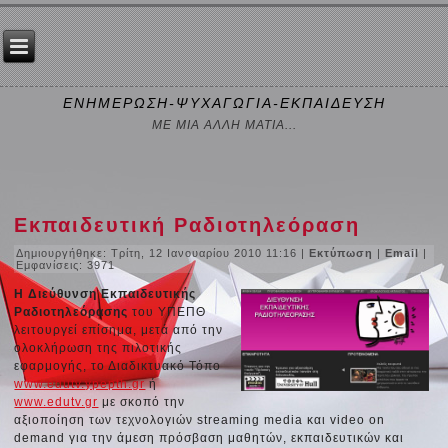
ΕΝΗΜΕΡΩΣΗ-ΨΥΧΑΓΩΓΙΑ-ΕΚΠΑΙΔΕΥΣΗ
ΜΕ ΜΙΑ ΑΛΛΗ ΜΑΤΙΑ...
Εκπαιδευτική Ραδιοτηλεόραση
Δημιουργήθηκε: Τρίτη, 12 Ιανουαρίου 2010 11:16
|
Εκτύπωση
|
Email
|
Εμφανίσεις: 3971
Η Διεύθυνση Εκπαιδευτικής
Ραδιοτηλεόρασης
του YΠΕΠΘ
λειτουργεί επίσημα, μετά από την
ολοκλήρωση της πιλοτικής
εφαρμογής, το Διαδικτυακό Τόπο
www.edutv.ypepth.gr
ή
www.edutv.gr
με σκοπό την
αξιοποίηση των τεχνολογιών streaming media και video on
demand για την άμεση πρόσβαση μαθητών, εκπαιδευτικών και