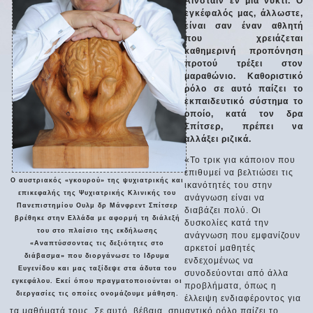
Αϊνστάιν εν μια νυκτί. Ο
εγκέφαλός μας, άλλωστε,
είναι σαν έναν αθλητή
που χρειάζεται
καθημερινή προπόνηση
προτού τρέξει στον
μαραθώνιο. Καθοριστικό
ρόλο σε αυτό παίζει το
εκπαιδευτικό σύστημα το
οποίο, κατά τον δρα
Σπίτσερ, πρέπει να
αλλάξει ριζικά.
«Το τρικ για κάποιον που
επιθυμεί να βελτιώσει τις
Ο αυστριακός «γκουρού» της ψυχιατρικής και
ικανότητές του στην
επικεφαλής της Ψυχιατρικής Κλινικής του
ανάγνωση είναι να
Πανεπιστημίου Ουλμ δρ Μάνφρεντ Σπίτσερ
διαβάζει πολύ. Οι
βρέθηκε στην Ελλάδα με αφορμή τη διάλεξή
δυσκολίες κατά την
του στο πλαίσιο της εκδήλωσης
ανάγνωση που εμφανίζουν
«Αναπτύσσοντας τις δεξιότητες στο
αρκετοί μαθητές
διάβασμα» που διοργάνωσε το Ιδρυμα
ενδεχομένως να
Ευγενίδου και μας ταξίδεψε στα άδυτα του
συνοδεύονται από άλλα
εγκεφάλου. Εκεί όπου πραγματοποιούνται οι
προβλήματα, όπως η
διεργασίες τις οποίες ονομάζουμε μάθηση.
έλλειψη ενδιαφέροντος για
τα μαθήματά τους. Σε αυτό, βέβαια, σημαντικό ρόλο παίζει το