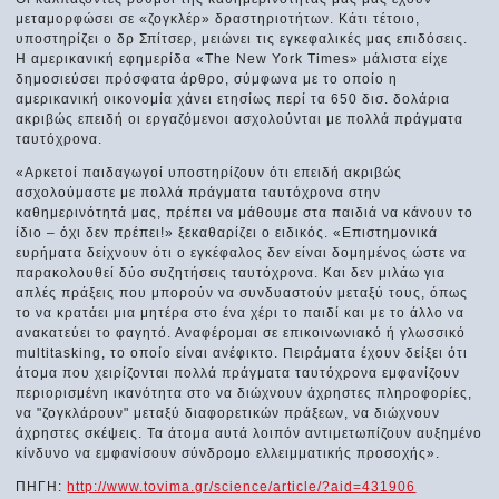
μεταμορφώσει σε «ζογκλέρ» δραστηριοτήτων. Κάτι τέτοιο,
υποστηρίζει ο δρ Σπίτσερ, μειώνει τις εγκεφαλικές μας επιδόσεις.
Η αμερικανική εφημερίδα «The New York Times» μάλιστα είχε
δημοσιεύσει πρόσφατα άρθρο, σύμφωνα με το οποίο η
αμερικανική οικονομία χάνει ετησίως περί τα 650 δισ. δολάρια
ακριβώς επειδή οι εργαζόμενοι ασχολούνται με πολλά πράγματα
ταυτόχρονα.
«Αρκετοί παιδαγωγοί υποστηρίζουν ότι επειδή ακριβώς
ασχολούμαστε με πολλά πράγματα ταυτόχρονα στην
καθημερινότητά μας, πρέπει να μάθουμε στα παιδιά να κάνουν το
ίδιο – όχι δεν πρέπει!» ξεκαθαρίζει ο ειδικός. «Επιστημονικά
ευρήματα δείχνουν ότι ο εγκέφαλος δεν είναι δομημένος ώστε να
παρακολουθεί δύο συζητήσεις ταυτόχρονα. Και δεν μιλάω για
απλές πράξεις που μπορούν να συνδυαστούν μεταξύ τους, όπως
το να κρατάει μια μητέρα στο ένα χέρι το παιδί και με το άλλο να
ανακατεύει το φαγητό. Αναφέρομαι σε επικοινωνιακό ή γλωσσικό
multitasking, το οποίο είναι ανέφικτο. Πειράματα έχουν δείξει ότι
άτομα που χειρίζονται πολλά πράγματα ταυτόχρονα εμφανίζουν
περιορισμένη ικανότητα στο να διώχνουν άχρηστες πληροφορίες,
να "ζογκλάρουν" μεταξύ διαφορετικών πράξεων, να διώχνουν
άχρηστες σκέψεις. Τα άτομα αυτά λοιπόν αντιμετωπίζουν αυξημένο
κίνδυνο να εμφανίσουν σύνδρομο ελλειμματικής προσοχής».
ΠΗΓΗ:
http://www.tovima.gr/science/article/?aid=431906