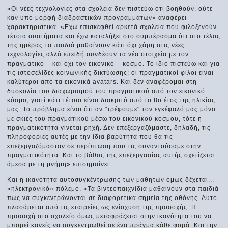
«Οι νέες τεχνολογίες στα σχολεία δεν πιστεύω ότι βοηθούν, ούτε
καν υπό μορφή διαδραστικών προγραμμάτων» αναφέρει
χαρακτηριστικά. «Εχω επισκεφθεί αρκετά σχολεία που φιλοξενούν
τέτοια συστήματα και έχω καταλήξει στο συμπέρασμα ότι στο τέλος
της ημέρας τα παιδιά μαθαίνουν κάτι όχι χάρη στις νέες
τεχνολογίες αλλά επειδή συνδέουν τα νέα στοιχεία με τον
πραγματικό – και όχι τον εικονικό – κόσμο. Το ίδιο πιστεύω και για
τις ιστοσελίδες κοινωνικής δικτύωσης: οι πραγματικοί φίλοι είναι
καλύτεροι από τα εικονικά avatars. Και δεν αναφέρομαι στη
δυσκολία του διαχωρισμού του πραγματικού από τον εικονικό
κόσμο, γιατί κάτι τέτοιο είναι διακριτό από το 8ο έτος της ηλικίας
μας. Το πρόβλημα είναι ότι αν "τρέφουμε" τον εγκέφαλό μας μόνο
με σκιές του πραγματικού μέσω του εικονικού κόσμου, τότε η
πραγματικότητα γίνεται ρηχή. Δεν επεξεργαζόμαστε, δηλαδή, τις
πληροφορίες αυτές με την ίδια βαρύτητα που θα τις
επεξεργαζόμασταν σε περίπτωση που τις συναντούσαμε στην
πραγματικότητα. Και το βάθος της επεξεργασίας αυτής σχετίζεται
άμεσα με τη μνήμη» επισημαίνει.
Και η ικανότητα αυτοσυγκέντρωσης των μαθητών όμως δέχεται...
«ηλεκτρονικό» πόλεμο. «Τα βιντεοπαιχνίδια μαθαίνουν στα παιδιά
πώς να συγκεντρώνονται σε διαφορετικά σημεία της οθόνης. Αυτό
πλασάρεται από τις εταιρείες ως ενίσχυση της προσοχής. Η
προσοχή στο σχολείο όμως μεταφράζεται στην ικανότητα του να
μπορεί κανείς να συγκεντρωθεί σε ένα πράγμα κάθε φορά. Και την