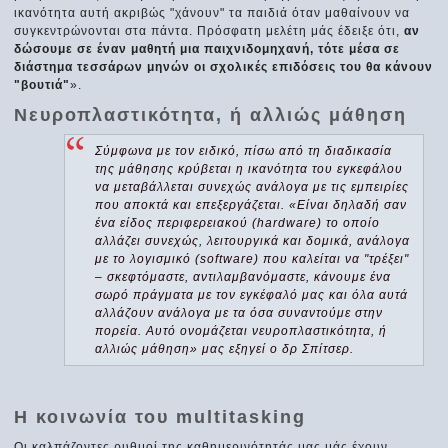
ικανότητα αυτή ακριβώς "χάνουν" τα παιδιά όταν μαθαίνουν να
συγκεντρώνονται στα πάντα. Πρόσφατη μελέτη μάς έδειξε ότι,
αν
δώσουμε σε έναν μαθητή μια παιχνιδομηχανή, τότε μέσα σε
διάστημα τεσσάρων μηνών οι σχολικές επιδόσεις του θα κάνουν
"βουτιά"
».
Νευροπλαστικότητα, ή αλλιώς μάθηση
Σύμφωνα με τον ειδικό, πίσω από τη διαδικασία
της μάθησης κρύβεται η ικανότητα του εγκεφάλου
να μεταβάλλεται συνεχώς ανάλογα με τις εμπειρίες
που αποκτά και επεξεργάζεται. «Είναι δηλαδή σαν
ένα είδος περιφερειακού (hardware) το οποίο
αλλάζει συνεχώς, λειτουργικά και δομικά, ανάλογα
με το λογισμικό (software) που καλείται να "τρέξει"
– σκεφτόμαστε, αντιλαμβανόμαστε, κάνουμε ένα
σωρό πράγματα με τον εγκέφαλό μας και όλα αυτά
αλλάζουν ανάλογα με τα όσα συναντούμε στην
πορεία. Αυτό ονομάζεται νευροπλαστικότητα, ή
αλλιώς μάθηση» μας εξηγεί ο δρ Σπίτσερ.
Η κοινωνία του multitasking
Οι καλπάζοντες ρυθμοί της καθημερινότητάς μας μάς έχουν