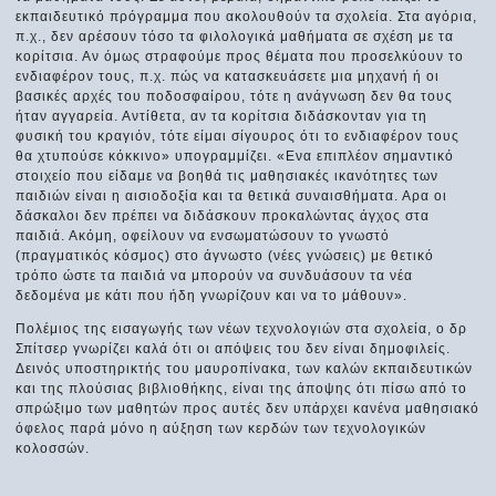
εκπαιδευτικό πρόγραμμα που ακολουθούν τα σχολεία. Στα αγόρια,
π.χ., δεν αρέσουν τόσο τα φιλολογικά μαθήματα σε σχέση με τα
κορίτσια. Αν όμως στραφούμε προς θέματα που προσελκύουν το
ενδιαφέρον τους, π.χ. πώς να κατασκευάσετε μια μηχανή ή οι
βασικές αρχές του ποδοσφαίρου, τότε η ανάγνωση δεν θα τους
ήταν αγγαρεία. Αντίθετα, αν τα κορίτσια διδάσκονταν για τη
φυσική του κραγιόν, τότε είμαι σίγουρος ότι το ενδιαφέρον τους
θα χτυπούσε κόκκινο» υπογραμμίζει. «Ενα επιπλέον σημαντικό
στοιχείο που είδαμε να βοηθά τις μαθησιακές ικανότητες των
παιδιών είναι η αισιοδοξία και τα θετικά συναισθήματα. Αρα οι
δάσκαλοι δεν πρέπει να διδάσκουν προκαλώντας άγχος στα
παιδιά. Ακόμη, οφείλουν να ενσωματώσουν το γνωστό
(πραγματικός κόσμος) στο άγνωστο (νέες γνώσεις) με θετικό
τρόπο ώστε τα παιδιά να μπορούν να συνδυάσουν τα νέα
δεδομένα με κάτι που ήδη γνωρίζουν και να το μάθουν».
Πολέμιος της εισαγωγής των νέων τεχνολογιών στα σχολεία, ο δρ
Σπίτσερ γνωρίζει καλά ότι οι απόψεις του δεν είναι δημοφιλείς.
Δεινός υποστηρικτής του μαυροπίνακα, των καλών εκπαιδευτικών
και της πλούσιας βιβλιοθήκης, είναι της άποψης ότι πίσω από το
σπρώξιμο των μαθητών προς αυτές δεν υπάρχει κανένα μαθησιακό
όφελος παρά μόνο η αύξηση των κερδών των τεχνολογικών
κολοσσών.