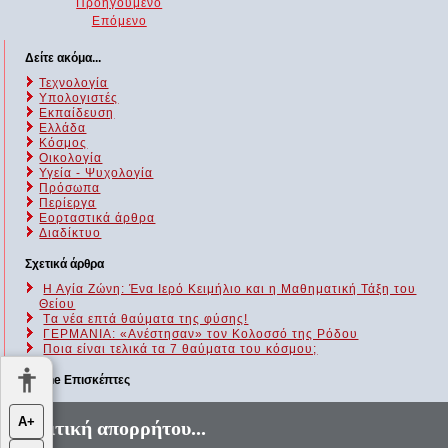
Προηγούμενο
Επόμενο
Δείτε ακόμα...
Τεχνολογία
Υπολογιστές
Εκπαίδευση
Ελλάδα
Κόσμος
Οικολογία
Υγεία - Ψυχολογία
Πρόσωπα
Περίεργα
Εορταστικά άρθρα
Διαδίκτυο
Σχετικά άρθρα
Η Αγία Ζώνη: Ένα Ιερό Κειμήλιο και η Μαθηματική Τάξη του
Θείου
Tα νέα επτά θαύματα της φύσης!
ΓΕΡΜΑΝΙΑ: «Ανέστησαν» τον Κολοσσό της Ρόδου
Ποια είναι τελικά τα 7 θαύματα του κόσμου;
Online Επισκέπτες
Αυτήν τη στιγμή επισκέπτονται τον ιστότοπό μας 157 guests και
Α+
Πολιτική απορρήτου...
κανένα μέλος