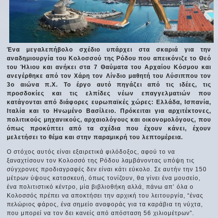
Ένα μεγαλεπήβολο σχέδιο υπάρχει στα σκαριά για την
αναδημιουργία του Κολοσσού της Ρόδου που απεικόνιζε το Θεό
του Ήλιου και ανήκει στα 7 Θαύματα του Αρχαίου Κόσμου και
ανεγέρθηκε από τον Χάρη τον Λίνδιο μαθητή του Λύσιππου τον
3ο αιώνα π.Χ. Το έργο αυτό πηγάζει από τις ιδέες, τις
προσδοκίες και τις ελπίδες νέων επαγγελματιών που
κατάγονται από διάφορες ευρωπαϊκές χώρες: Ελλάδα, Ισπανία,
Ιταλία και το Ηνωμένο Βασίλειο. Πρόκειται για αρχιτέκτονες,
πολιτικούς μηχανικούς, αρχαιολόγους και οικονομολόγους, που
όπως προκύπτει από τα σχέδια που έχουν κάνει, έχουν
μελετήσει το θέμα και στην παραμικρή του λεπτομέρεια.
Ο στόχος αυτός είναι εξαιρετικά φιλόδοξος, αφού το να
ξαναχτίσουν τον Κολοσσό της Ρόδου λαμβάνοντας υπόψη τις
σύγχρονες προδιαγραφές δεν είναι κάτι εύκολο. Σε αυτήν την 150
μέτρων ύψους κατασκευή, όπως τονίζουν, θα γίνει ένα μουσείο,
ένα πολιτιστικό κέντρο, μία βιβλιοθήκη αλλά, πάνω απ’ όλα ο
Κολοσσός πρέπει να αποκτήσει την αρχική του λειτουργία, “ένας
πελώριος φάρος, ένα σημείο αναφοράς για τα καράβια τη νύχτα,
που μπορεί να τον δει κανείς από απόσταση 56 χιλιομέτρων”.