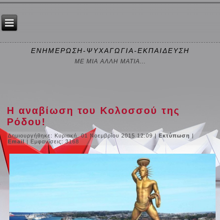
ΕΝΗΜΕΡΩΣΗ-ΨΥΧΑΓΩΓΙΑ-ΕΚΠΑΙΔΕΥΣΗ
ΜΕ ΜΙΑ ΑΛΛΗ ΜΑΤΙΑ...
Η αναβίωση του Κολοσσού της
Ρόδου!
Δημιουργήθηκε: Κυριακή, 01 Νοεμβρίου 2015 12:09
|
Εκτύπωση
|
Email
| Εμφανίσεις: 3168