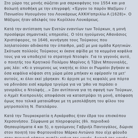
Στο χώρο της μονής σώζεται μια σαρκοφάγος του 1554 και μια
θολωτή αποθήκη με την επιγραφή: «Έργον το παρόν Μαξίμου /
Πανωσίου Ηγουμένου του Λουκάρεως ΑΧΚΗ'απριλίω Α (1628)». Ο
Μάξιμος ήταν αδελφός του Κυρίλλου Λουκάρεως.
Κατά την αντίσταση των Ενετών εναντίων των Τούρκων, η μονή
προσέφερε σημαντικές υπηρεσίες. Ο τότε ηγούμενος Αθανάσιος
Χριστόφορος, το 1646, κυνήγησε τους Τούρκους που
λεηλατούσαν αδιάκοπα την ύπαιθρο, μαζί με μια ομάδα Κρητικών.
Σκότωσε πολλούς Τούρκους κι έκανε αψίδα με τα κομμένα κεφάλια
τους για να υποδεχτεί το στρατηγό Ντολφίν. Για το γεγονός αυτό,
ο ποιητής του Κρητικού Πολέμου Μαρίνος ή Τζάνε Μπουνιαλής,
μας λέει: «Κι ο γουμενος ως νικητής κι όλοι οι Ρωμαίοι βγήκαν κι
όσα κεφάλια κόψασι στη χώρα μέσα μπήκαν κι εφέρασίν τα μετ'
αυτούς, κι όλοι εκεί χάρηκαν. Κι άρχισε με τις κεφαλές μια πόρτα
να ρδινιάσει εισέ καμάρα τριγύρα για να 'ρθει να περάσει ο
γενεράλις ο Ντολφής...» Σαν αντίποινα για τη σφαγή των Τούρκων,
ο Αχμέτ Κιοπρουλής αποφάσισε να καταστρέψει τη μονή, απόφαση
όμως που τελικά ματαιώθηκε με τη μεσολάβηση του φίλου του
μητροπολίτη Ν. Πατελάρου.
Κατά την Τουρκοκρατία η Αγκάραθος ήταν έδρα του επισκόπου
Χερσονήσου. Σύμφωνα με πληροφορίες (θλ. περιοδικό
Θησαυρίσματα 4 και 5), ο ηγούμενος Γαβριήλ Παντογάλος, δώρισε
στον ποιητή του Φορτουνάτου Μάρκο Αντώνιο που είχε φέουδο