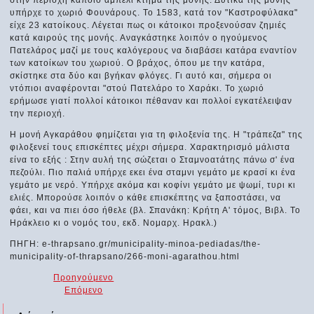
στην περιοχή κάποιο αμπέλι κτήμα της μονής. Δυτικά της μονής
υπήρχε το χωριό Φουνάρους. Το 1583, κατά τον "Καστροφύλακα"
είχε 23 κατοίκους. Λέγεται πως οι κάτοικοι προξενούσαν ζημιές
κατά καιρούς της μονής. Αναγκάστηκε λοιπόν ο ηγούμενος
Πατελάρος μαζί με τους καλόγερους να διαβάσει κατάρα εναντίον
των κατοίκων του χωριού. Ο βράχος, όπου με την κατάρα,
σκίστηκε στα δύο και βγήκαν φλόγες. Γι αυτό και, σήμερα οι
ντόπιοι αναφέρονται "στού Πατελάρο το Χαράκι. Το χωριό
ερήμωσε γιατί πολλοί κάτοικοι πέθαναν και πολλοί εγκατέλειψαν
την περιοχή.
Η μονή Αγκαράθου φημίζεται για τη φιλοξενία της. Η "τράπεζα" της
φιλοξενεί τους επισκέπτες μέχρι σήμερα. Χαρακτηρισμό μάλιστα
είνα το εξής : Στην αυλή της σώζεται ο Σταμνοατάτης πάνω σ' ένα
πεζούλι. Πιο παλιά υπήρχε εκει ένα σταμνι γεμάτο με κρασί κι ένα
γεμάτο με νερό. Υπήρχε ακόμα και κοφίνι γεμάτο με ψωμί, τυρι κι
ελιές. Μπορούσε λοιπόν ο κάθε επισκέπτης να ξαποστάσει, να
φάει, και να πιει όσο ήθελε (βλ. Σπανάκη: Κρήτη Α' τόμος, Βιβλ. Το
Ηράκλειο κι ο νομός του, εκδ. Νομαρχ. Ηρακλ.)
ΠΗΓΗ: e-thrapsano.gr/municipality-minoa-pediadas/the-
municipality-of-thrapsano/266-moni-agarathou.html
Προηγούμενο
Επόμενο