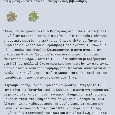
ότι η μονή διέθετε από την εποχή εκείνη βιβλιοθήκη.
Όπως μας πληροφορεί κα. ο Κορνήλιος οτην Creta Sacra (1221) η
μονή ήταν σπουδαίο πνευματικό κέντρο, απ' το οποίο ξεκίνησαν
σημαντικές μορφές της εκκλησίας, όπως ο Μελέτιος Πηγάς, ο
Κύριλλος Λούκαρης και ο Γεράσιμος Παλαιοκάπας. Σύμφωνα με
πληροφορίες του Ιάκωβου Καλοκαιρινού, η μονή ανήκε στην
οικογένεια Καλονά. Ένας απ' την οικογένεια αυτή χρημάτισε
επίσκοπος Κυθήρων κατά το 1836. Τότε φαίνεται μεταφέρθηκαν
στα Κύθηρα πολλά αξιόλογα ιερά κειμήλια, μεταξύ των οποίων και
η αρχαιότατη εικόνα της Κοίμησης της Θεοτόκου. Αναφέρεται ότι ο
Αντώνιος Καλονάς ζήτησε από το Μουσταφά Ναϊλί Πασά, να του
παραδώσει τη μονή, ο πασάς όμως αρνήθηκε.
Ο ηγούμενος της μονής Κύριλλος Χουρδάκης μετέφερε το 1966
την εικόνα της Παναγίας από τα Κύθηρα στη μονή Αγκαράθου μαζί
με μερικά σχετικά με τη μονή έγγραφα. Η σημερινή εκκλησία της
μονής κτίστηκε στη θέση της παλιάς και εγκαινιάστηκε το 1894.
Λέγεται πως το κωδωνοστάσιο της μονής γκρεμίστηκε από μια
μεγάλη καταιγίδα το Μάρτιο του 1893. Στη βορεινή πύλη της
μονής υπάρχει επιγραφή του 1583 και στη νότια άλλη, του 1565.