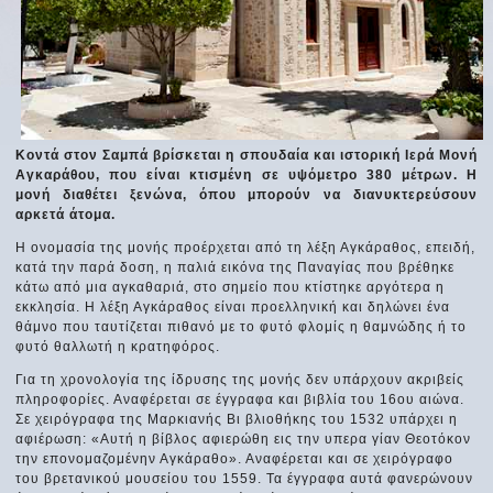
Κοντά στον Σαμπά βρίσκεται η σπουδαία και ιστορική Ιερά Μονή
Αγκαράθου, που είναι κτισμένη σε υψόμετρο 380 μέτρων. Η
μονή διαθέτει ξενώνα, όπου μπορούν να διανυκτερεύσουν
αρκετά άτομα.
Η ονομασία της μονής προέρχεται από τη λέξη Αγκάραθος, επειδή,
κατά την παρά δοση, η παλιά εικόνα της Παναγίας που βρέθηκε
κάτω από μια αγκαθαριά, στο σημείο που κτίστηκε αργότερα η
εκκλησία. Η λέξη Αγκάραθος είναι προελληνική και δηλώνει ένα
θάμνο που ταυτίζεται πιθανό με το φυτό φλομίς η θαμνώδης ή το
φυτό θαλλωτή η κρατηφόρος.
Για τη χρονολογία της ίδρυσης της μονής δεν υπάρχουν ακριβείς
πληροφορίες. Αναφέρεται σε έγγραφα και βιβλία του 16ου αιώνα.
Σε χειρόγραφα της Μαρκιανής Βι­ βλιοθήκης του 1532 υπάρχει η
αφιέρωση: «Αυτή η βίβλος αφιερώθη εις την υπερα γίαν Θεοτόκον
την επονομαζομένην Αγκάραθο». Αναφέρεται και σε χειρόγραφο
του βρετανικού μουσείου του 1559. Τα έγγραφα αυτά φανερώνουν