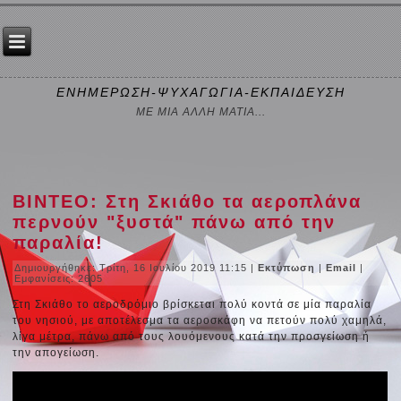
ΕΝΗΜΕΡΩΣΗ-ΨΥΧΑΓΩΓΙΑ-ΕΚΠΑΙΔΕΥΣΗ
ΜΕ ΜΙΑ ΑΛΛΗ ΜΑΤΙΑ...
ΒΙΝΤΕΟ: Στη Σκιάθο τα αεροπλάνα
περνούν "ξυστά" πάνω από την
παραλία!
Δημιουργήθηκε: Τρίτη, 16 Ιουλίου 2019 11:15
|
Εκτύπωση
|
Email
|
Εμφανίσεις: 2605
Στη Σκιάθο το αεροδρόμιο βρίσκεται πολύ κοντά σε μία παραλία
του νησιού, με αποτέλεσμα τα αεροσκάφη να πετούν πολύ χαμηλά,
λίγα μέτρα, πάνω από τους λουόμενους κατά την προσγείωση ή
την απογείωση.