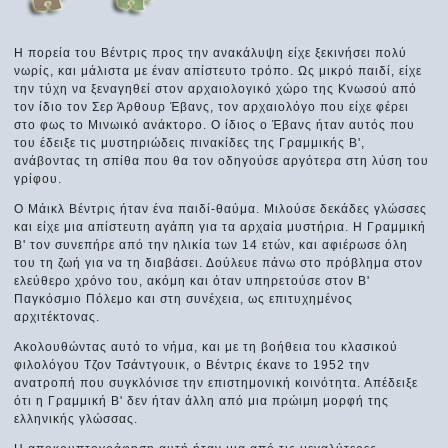
Η πορεία του Βέντρις προς την ανακάλυψη είχε ξεκινήσει πολύ
νωρίς, και μάλιστα με έναν απίστευτο τρόπο. Ως μικρό παιδί, είχε
την τύχη να ξεναγηθεί στον αρχαιολογικό χώρο της Κνωσού από
τον ίδιο τον Σερ Άρθουρ Έβανς, τον αρχαιολόγο που είχε φέρει
στο φως το Μινωικό ανάκτορο. Ο ίδιος ο Έβανς ήταν αυτός που
του έδειξε τις μυστηριώδεις πινακίδες της Γραμμικής Β',
ανάβοντας τη σπίθα που θα τον οδηγούσε αργότερα στη λύση του
γρίφου.
Ο Μάικλ Βέντρις ήταν ένα παιδί-θαύμα. Μιλούσε δεκάδες γλώσσες
και είχε μια απίστευτη αγάπη για τα αρχαία μυστήρια. Η Γραμμική
Β' τον συνεπήρε από την ηλικία των 14 ετών, και αφιέρωσε όλη
του τη ζωή για να τη διαβάσει. Δούλευε πάνω στο πρόβλημα στον
ελεύθερο χρόνο του, ακόμη και όταν υπηρετούσε στον Β'
Παγκόσμιο Πόλεμο και στη συνέχεια, ως επιτυχημένος
αρχιτέκτονας.
Ακολουθώντας αυτό το νήμα, και με τη βοήθεια του κλασικού
φιλολόγου Τζον Τσάντγουικ, ο Βέντρις έκανε το 1952 την
ανατροπή που συγκλόνισε την επιστημονική κοινότητα. Απέδειξε
ότι η Γραμμική Β' δεν ήταν άλλη από μια πρώιμη μορφή της
ελληνικής γλώσσας.