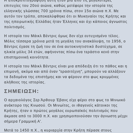
Η αποκρυπτογράφηση αυτή ήταν μια από τις μεγαλύτερες
επιτυχίες του 20ού αιώνα, καθώς μετέφερε την ιστορία της
ελληνικής γλώσσας 700 χρόνια πίσω, στον 15ο αιώνα π.Χ. Με
αυτόν τον τρόπο, αποκαλύφθηκε ότι οι Μυκηναίοι της Κρήτης και
της ηπειρωτικής Ελλάδας ήταν Έλληνες και όχι κάποιος άγνωστος
πολιτισμός.
Η ιστορία του Μάικλ Βέντρις όμως δεν είχε ευτυχισμένο τέλος.
Μόλις τέσσερα χρόνια μετά τη μεγάλη του ανακάλυψη, το 1956, ο
Βέντρις έχασε τη ζωή του σε ένα αυτοκινητιστικό δυστύχημα, σε
ηλικία μόλις 34 ετών, αφήνοντας πίσω ένα τεράστιο κενό στην
επιστημονική κοινότητα.
Η ιστορία του Μάικλ Βέντρις είναι μια απόδειξη ότι το πάθος και η
επιμονή, ακόμα και από έναν "ερασιτέχνη", μπορούν να αλλάξουν
τα δεδομένα της επιστήμης και να φέρουν στο φως κρυμμένες
αλήθειες της ιστορίας.
ΣΗΜΕΙΩΣΗ:
Ο αρχαιολόγος Σερ Άρθουρ Έβανς είχε φέρει στο φως το Μινωικό
ανάκτορο της Κνωσού. Οι Μινωίτες, οι ιθαγενείς κάτοικοι της
Κρήτης, ήταν ο πρώτος μεγάλος ευρωπαϊκός πολιτισμός που
άκμασε από το 3000 π.Χ. και χρησιμοποιούσαν την άγνωστη μέχρι
σήμερα Γραμμική Α'.
Μετά το 1450 π.Χ., η κυριαρχία στην Κρήτη πέρασε στους