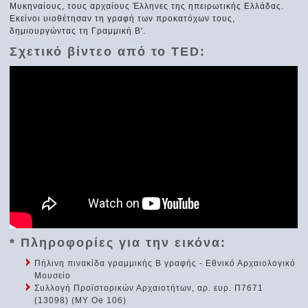
Μυκηναίους, τους αρχαίους Έλληνες της ηπειρωτικής Ελλάδας.
Εκείνοι υιοθέτησαν τη γραφή των προκατόχων τους,
δημιουργώντας τη Γραμμική Β'.
Σχετικό βίντεο από το TED:
* Πληροφορίες για την εικόνα:
Πήλινη πινακίδα γραμμικής Β γραφής - Εθνικό Αρχαιολογικό
Μουσείο
Συλλογή Προϊστορικών Αρχαιοτήτων, αρ. ευρ. Π7671
(13098) (MY Oe 106)