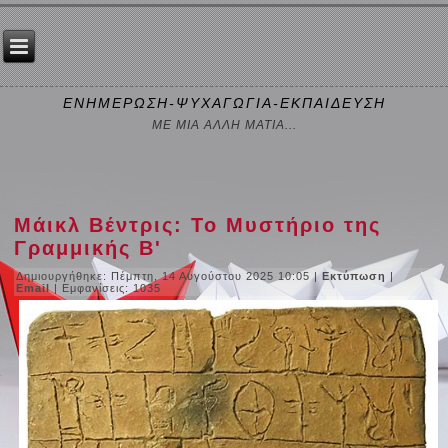
ΕΝΗΜΕΡΩΣΗ-ΨΥΧΑΓΩΓΙΑ-ΕΚΠΑΙΔΕΥΣΗ
ΜΕ ΜΙΑ ΑΛΛΗ ΜΑΤΙΑ...
Μάικλ Βέντρις: Το Μυστήριο της
Γραμμικής Β'
Δημιουργήθηκε: Πέμπτη, 14 Αυγούστου 2025 10:05
|
Εκτύπωση
|
Email
| Εμφανίσεις: 1035