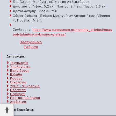
Προέλευση: Μυκήνες, «Οικία του Λαδεμπόρου».
Διαστάσεις: Ύψος: 5,2 εκ., Πλάτος: 9,4 εκ., Πάχος: 1,3 εκ.
Χρονολόγηση: 13ος αι. π.Χ.
Χώρος έκθεσης: Έκθεση Μυκηναϊκών Αρχαιοτήτων, Αίθουσα
4, Προθήκη Μ 24.
Σύνδεσμος:
https://www.namuseum.gr/monthly_artefact/enas-
polytalantos-mykinaios-grafeas/
Προηγούμενο
Επόμενο
Δείτε ακόμα...
Τεχνολογία
Υπολογιστές
Εκπαίδευση
Ελλάδα
Κόσμος
Οικολογία
Υγεία - Ψυχολογία
Πρόσωπα
Περίεργα
Εορταστικά άρθρα
Διαδίκτυο
Online Επισκέπτες