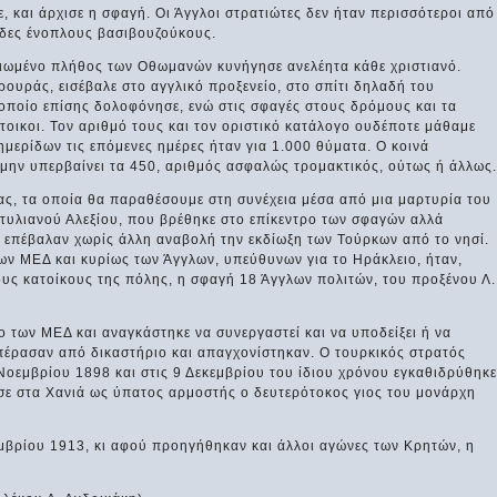
 και άρχισε η σφαγή. Οι Άγγλοι στρατιώτες δεν ήταν περισσότεροι από
άδες ένοπλους βασιβουζούκους.
ριωμένο πλήθος των Οθωμανών κυνήγησε ανελέητα κάθε χριστιανό.
ουράς, εισέβαλε στο αγγλικό προξενείο, στο σπίτι δηλαδή του
οποίο επίσης δολοφόνησε, ενώ στις σφαγές στους δρόμους και τα
τοικοι. Τον αριθμό τους και τον οριστικό κατάλογο ουδέποτε μάθαμε
ημερίδων τις επόμενες ημέρες ήταν για 1.000 θύματα. Ο κοινά
μην υπερβαίνει τα 450, αριθμός ασφαλώς τρομακτικός, ούτως ή άλλως.
ας, τα οποία θα παραθέσουμε στη συνέχεια μέσα από μια μαρτυρία του
τυλιανού Αλεξίου, που βρέθηκε στο επίκεντρο των σφαγών αλλά
, επέβαλαν χωρίς άλλη αναβολή την εκδίωξη των Τούρκων από το νησί.
ων ΜΕΔ και κυρίως των Άγγλων, υπεύθυνων για το Ηράκλειο, ήταν,
υς κατοίκους της πόλης, η σφαγή 18 Άγγλων πολιτών, του προξένου Λ.
ο των ΜΕΔ και αναγκάστηκε να συνεργαστεί και να υποδείξει ή να
 πέρασαν από δικαστήριο και απαγχονίστηκαν. Ο τουρκικός στρατός
Νοεμβρίου 1898 και στις 9 Δεκεμβρίου του ίδιου χρόνου εγκαθιδρύθηκε
ασε στα Χανιά ως ύπατος αρμοστής ο δευτερότοκος γιος του μονάρχη
εμβρίου 1913, κι αφού προηγήθηκαν και άλλοι αγώνες των Κρητών, η