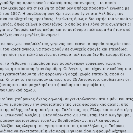
 εγκαθίδρυση προσωρινού πολιτεύματος αυτονομίας – το οποίο
ταν ξεκάθαρο ότι σ' εκείνη τη φάση δεν υπήρχε προοπτική ένωσης με
ύ του 1897. Η συνέλευση των Κρητών, που έγινε στο Μελιδόνι, τον
να αποδεχτεί τις προτάσεις, ζητώντας όμως ο διοικητής του νησιού ν
μανός, όπως αξίωνε ο σουλτάνος, ο οποίος είχε λόγο στις συζητήσεις!
 για την Τουρκία καθώς ακόμη και το αυτόνομο πολίτευμα θα ήταν υπό
οδέχτηκαν οι μεγάλες δυνάμεις!
ος συνεχώς αναβαλλόταν, γεγονός που έκανε τα ακραία στοιχεία τόσο
του χριστιανικού, να προχωρούν σε συνεχείς σφαγές και επεισόδια.
 την πίστη ότι τελικά κανένα αυτόνομο πολίτευμα δεν θα εφαρμοζόταν.
ά και το Ρέθυμνο η παράδοση των φορολογικών γραφείων, χωρίς να
 όμως η κατάσταση ήταν έκρυθμη. Οι Άγγλοι, που είχαν την ευθύνη του
να εγκαταστήσουν τη νέα φορολογική αρχή, χωρίς επιτυχία, αφού οι
ι. Κι όταν το επιχείρησαν εκ νέου στις 25 Αυγούστου, αποδείχτηκε ότι
ζοντας και πάλι με χαλαρότητα ή ακόμη και υπεροψία τις
σουλμανικού όχλου.
υζούκοι (τούρκικος όχλος δηλαδή) συγκεντρώνονταν στο λιμάνι και στι
: να εμποδίσουν την εγκατάσταση της νέας φορολογικής αρχής, υπό
α της πόλης, εκδότη, πατέρα της Γαλάτειας, της Έλλης και του Λευτέρη
. Στυλιανού Αλεξίου). Όταν γύρω στις 2.30 το μεσημέρι η ολιγάριθμη,
ιδράσεων εκατοντάδων ένοπλων βασιβουζούκων, αγγλική φρουρά
ό Αλεξίου ως ελεγκτή του γραφείου και τους υπαλλήλους, ο Τούρκος
ιά για να εγκατασταθεί η νέα αρχή. Την ίδια ώρα η φρουρά δέχτηκε