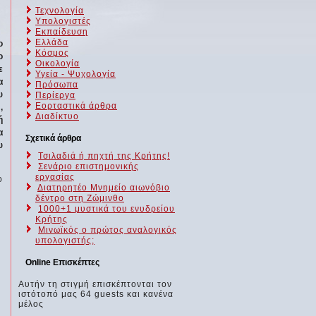
Τεχνολογία
Υπολογιστές
Εκπαίδευση
Ελλάδα
ο
Κόσμος
ο
Οικολογία
ε
Υγεία - Ψυχολογία
α
Πρόσωπα
υ
Περίεργα
Εορταστικά άρθρα
,
Διαδίκτυο
ή
α
Σχετικά άρθρα
υ
Τσιλαδιά ή πηχτή της Κρήτης!
Σενάριο επιστημονικής
εργασίας
ο
Διατηρητέο Μνημείο αιωνόβιο
δέντρο στη Ζώμινθο
1000+1 μυστικά του ενυδρείου
Κρήτης
Μινωϊκός ο πρώτος αναλογικός
υπολογιστής;
Online Επισκέπτες
Αυτήν τη στιγμή επισκέπτονται τον
ιστότοπό μας 64 guests και κανένα
μέλος