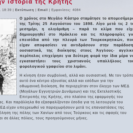
ην ιστορία της Κρήτης
1 18:39
|
Εκτύπωση
|
Email
| Εμφανίσεις: 4084
Ο χρόνος στο Μεγάλο Κάστρο σταμάτησε το απομεσήμερ
της Τρίτης 25 Αυγούστου του 1898. Λίγο μετά τις 2 τ
μεσημέρι, η ολιγάριθμη – παρά το κλίμα που είχ
δημιουργηθεί στο Ηράκλειο και τις πληροφορίες γι
επεισόδια από την πλευρά των Τουρκοκρητικών, πο
είχαν αποφασίσει να αντιδράσουν στην παράδοση
ουσιαστικά, της διοίκησης στους Άγγλους- αγγλικ
περίπολος επιχείρησε για δεύτερη φορά την ίδια μέρα ν
εγκαταστήσει τους χριστιανούς υπαλλήλους το
φορολογικού γραφείου στο λιμάνι.
Η κίνηση ήταν συμβολική, αλλά και ουσιαστική. Με τον τρόπ
αυτό ένα κέντρο εξουσίας αλλά και εσόδων για την
οθωμανική διοίκηση, θα περιερχόταν στον έλεγχο των ΜΕΔ
(Μεγάλων Εγγυητριών Δυνάμεων) και της Εκτελεστικής
Επιτροπής της Κρήτης, στο πλαίσιο της εφαρμογής του
ς. Και παράλληλα θα εξασφαλίζονταν έσοδα για τη λειτουργία του
ΕΔ είχαν υποχρεωθεί να παραχωρήσουν μετά τις επαναστάσεις της
όληση της πόλης των Χανίων από τους Τούρκους και τις σφαγές του
αι σε άλλες πόλεις, τους προηγούμενους μήνες.