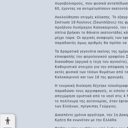
πυροβολισμούς, που φυσικά ανταπέδωσε,
60, έχοντας να αντιμετωπίσουν εκατοντ
Ακολούθησαν στιγμές κόλασης. Το εξαγ
Σκότωσε 18 Άγγλους (Σκωτσέζους) της φρ
προξένου Λυσίμαχου Καλοκαιρινού, τον 
σπίτια βρήκαν το θάνατο εκατοντάδες κά
μέχρι τώρα. Οι αρχικές αναφορές των εφ
παραδεκτός όμως αριθμός θα πρέπει να 
Τα δραματικά γεγονότα εκείνης της ημέρ
επικεφαλής του φορολογικού γραφείου Σ
διασώθηκε (αρχικά η τύχη του αγνοείτο)
Καθοριστικό στοιχείο για την απόφαση τ
εκτός φυσικά των τόσων θυμάτων από το
Καλοκαιρινού και των 18 της φρουράς.
Η τουρκική διοίκηση δέχτηκε τελεσίγραφ
παραδώσει τους αρχισφαγείς, οι οποίοι
αποχώρησε οριστικά από το νησί στις 4 
το πολίτευμα της αυτονομίας, όταν έφτ
των Ελλήνων, πρίγκιπας Γεώργιος.
Δεκαπέντε χρόνια αργότερα, την 1η Δεκ
Κρήτη θα ενωνόταν με την Ελλάδα.