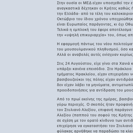
Στην ουσία οι ΜΕΔ είχαν υποσχεθεί την
αναγκαστικά δέχτηκαν οι Κρήτες καθώς ή
την Ελλάδα- από τα τέλη του καλοκαιριο
Οκτώβριο του ίδιου χρόνου υποχρεώθηκε 
είναι Ευρωπαίος παράγοντας, κι όχι Οθω
Τελικά η εμπλοκή του έφερε αποτέλεσμα
την «υψηλή επικυριαρχία» του, όπως απ
Η εφαρμογή πάντως του νέου πολιτεύματ
του μουσουλμανικού πληθυσμού, όσο και 
Αλλά οι αναβολές αυτές ενίσχυαν κυρίως
Στις 24 Αυγούστου, είχε γίνει στα Χανι
υπάρξει κανένα επεισόδιο. Στο Ηράκλειο
τμήματος Ηρακλείου, είχαν επιχειρήσει 
βασιβουζούκοι της πόλης είχαν αντιδράσε
δεν είχαν λάβει τα μηνύματα, αντιμετωπί
προειδοποιήσεις για αντίδραση του μου
Από το πρωί εκείνης της ημέρας, βασιβο
γύρω περιοχές. Ο σκοπός ήταν προφανής
τον Στυλιανό Αλεξίου, επιφανή παράγοντ
Αλεξίου (παππού του σοφού της Κρήτης κ
σε σχέση με τον ορατό κίνδυνο των αντ
επιχείρησε να εγκαταστήσει τον Στυλιαν
φύλακας αρνήθηκε να παραδώσει τα κλειδ