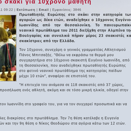
 σκάκι για 10χρονο μαθητή
11 09:22
|
Εκτύπωση
|
Email
| Εμφανίσεις: 3846
Πρωταθλητής Ευρώπης στο σκάκι στην κατηγορία τω
αγοριών ως δέκα ετών, αναδείχθηκε ο 10χρονος Ευγένιο
Ιωαννίδης από την Θεσσαλονίκη. Το πανευρωπαϊκ
νεανικό πρωτάθλημα του 2011 διεξήχθη στην Αλμπένα τη
Βουλγαρίας και συνολικά πήραν μέρος 23 σκακιστές κα
σκακίστριες από την Ελλάδα.
Τον 10χρονο, συνεχάρη ο γενικός γραμματέας Αθλητισμού
Πάνος Μπιτσαξής. "Θέλω να εκφράσω τα θερμά μου
συγχαρητήρια στο 10χρονο σκακιστή Ευγένιο Ιωαννίδη, από
τη Θεσσαλονίκη, που αναδείχθηκε πρωταθλητής Ευρώπης
στο φετινό νεανικό πρωτάθλημα της κατηγορίας παίδων
μέχρι 10 ετών", αναφέρει σε επιστολή του.
"Η επιτυχία του ανάμεσα σε 118 σκακιστές από 37 χώρες,
η προσήλωση ενός αθλητή, ακόμη και σε τόσο μικρή ηλικία, οδηγεί στην
ον Ιωαννίδη στο γραφείο του, για να τον συγχαρεί προσωπικά και να
λλες διακρίσεις στο πρωτάθλημα. Την 7η θέση κατέλαβε η Ευγενία
τών και την 9η θέση ο Νίκος Θεοδώρου στα αγόρια κάτω των 12 ετών.