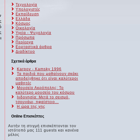
Τεχνολογία
Υπολογιστές
Εκπαίδευση
ν
Ελλάδα
ς
Κόσμος
ό
Οικολογία
ς
Υγεία - Ψυχολογία
Πρόσωπα
ι
Περίεργα
Εορταστικά άρθρα
Διαδίκτυο
Σχετικά άρθρα
Karpov - Kamsky 1996
Τα παιδιά που μαθαίνουν σκάκι
αποδείχθηκε ότι είναι καλύτεροι
μαθητές
Μουσείο Ακρόπολης: Το
καλύτερο μουσείο του κόσμου
Ινδονησία: Μετά το σεισμό,
τσουνάμι, ηφαίστειο...
Η ώρα της γης
Online Επισκέπτες
Αυτήν τη στιγμή επισκέπτονται τον
ιστότοπό μας 111 guests και κανένα
μέλος