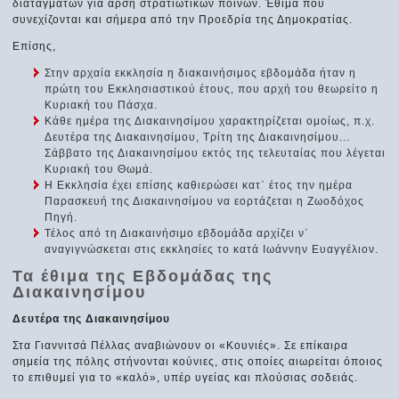
διαταγμάτων για άρση στρατιωτικών ποινών. Έθιμα που
συνεχίζονται και σήμερα από την Προεδρία της Δημοκρατίας.
Επίσης,
Στην αρχαία εκκλησία η διακαινήσιμος εβδομάδα ήταν η
πρώτη του Εκκλησιαστικού έτους, που αρχή του θεωρείτο η
Κυριακή του Πάσχα.
Κάθε ημέρα της Διακαινησίμου χαρακτηρίζεται ομοίως, π.χ.
Δευτέρα της Διακαινησίμου, Τρίτη της Διακαινησίμου...
Σάββατο της Διακαινησίμου εκτός της τελευταίας που λέγεται
Κυριακή του Θωμά.
Η Εκκλησία έχει επίσης καθιερώσει κατ΄ έτος την ημέρα
Παρασκευή της Διακαινησίμου να εορτάζεται η Ζωοδόχος
Πηγή.
Τέλος από τη Διακαινήσιμο εβδομάδα αρχίζει ν΄
αναγιγνώσκεται στις εκκλησίες το κατά Ιωάννην Ευαγγέλιον.
Τα έθιμα της Εβδομάδας της
Διακαινησίμου
Δευτέρα της Διακαινησίμου
Στα Γιαννιτσά Πέλλας αναβιώνουν οι «Κουνιές». Σε επίκαιρα
σημεία της πόλης στήνονται κούνιες, στις οποίες αιωρείται όποιος
το επιθυμεί για το «καλό», υπέρ υγείας και πλούσιας σοδειάς.