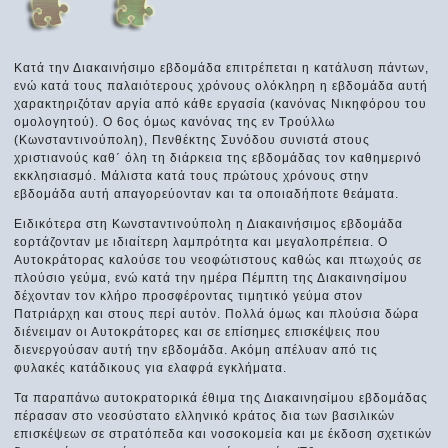
Κατά την Διακαινήσιμο εβδομάδα επιτρέπεται η κατάλυση πάντων,
ενώ κατά τους παλαιότερους χρόνους ολόκληρη η εβδομάδα αυτή
χαρακτηριζόταν αργία από κάθε εργασία (κανόνας Νικηφόρου του
ομολογητού). Ο 6ος όμως κανόνας της εν Τρούλλω
(Κωνσταντινούπολη), Πενθέκτης Συνόδου συνιστά στους
χριστιανούς καθ΄ όλη τη διάρκεια της εβδομάδας τον καθημερινό
εκκλησιασμό. Μάλιστα κατά τους πρώτους χρόνους στην
εβδομάδα αυτή απαγορεύονταν και τα οποιαδήποτε θεάματα.
Ειδικότερα στη Κωνσταντινούπολη η Διακαινήσιμος εβδομάδα
εορτάζονταν με ιδιαίτερη λαμπρότητα και μεγαλοπρέπεια. Ο
Αυτοκράτορας καλούσε του νεοφώτιστους καθώς και πτωχούς σε
πλούσιο γεύμα, ενώ κατά την ημέρα Πέμπτη της Διακαινησίμου
δέχονταν τον κλήρο προσφέροντας τιμητικό γεύμα στον
Πατριάρχη και στους περί αυτόν. Πολλά όμως και πλούσια δώρα
διένειμαν οι Αυτοκράτορες και σε επίσημες επισκέψεις που
διενεργούσαν αυτή την εβδομάδα. Ακόμη απέλυαν από τις
φυλακές κατάδικους για ελαφρά εγκλήματα.
Τα παραπάνω αυτοκρατορικά έθιμα της Διακαινησίμου εβδομάδας
πέρασαν στο νεοσύστατο ελληνικό κράτος δια των βασιλικών
επισκέψεων σε στρατόπεδα και νοσοκομεία και με έκδοση σχετικών