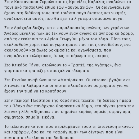
Στην Καστανούσα Σερρών και τις Κρηνίδες Καβάλας αναβιώνει το
ποντιακό πασχαλινό έθιμο των «αυγομαχιών». Οι διαγωνιζόμενοι
έχουν στη διάθεσή τους από τριάντα αυγά έκαστος και νικητής
αναδεικνύεται αυτός που θα έχει τα λιγότερα σπασμένα αυγά.
Στην Αράχοβα διεξάγεται ο παραδοσιακός αγώνας των γερόντων.
Άνδρες μεγάλης ηλικίας ξεκινούν έναν αγώνα σε ανηφορικό δρόμο,
από την εκκλησία του Αγίου Γεωργίου μέχρι τον λόφο. Πίσω τους
ακολουθούν χορευτικά συγκροτήματα που τους συνοδεύουν, ενώ
ακολουθούν και άλλες δοκιμασίες και αγωνίσματα, που
ονομάζονται «κλέφτικα», όπως το σήκωμα της πέτρας.
Στο Κτικάδο Τήνου στρώνουν το «Τραπέζι της Αγάπης», ένα
γιορταστικό τραπέζι με πασχαλινά εδέσματα.
Στη Ρεντίνα αναβιώνουν τα «Μπαϊράκια». Οι κάτοικοι βγάζουν σε
λιτανεία τα λάβαρα και οι πιστοί πλειοδοτούν σε χρήματα για να
έχουν την τιμή να τα κρατήσουν.
Στην περιοχή Πλαστήρα της Καρδίτσας τελείται τη δεύτερη ημέρα
του Πάσχα ένα πανάρχαιο θρησκευτικό έθιμο, «τα σίγνα» (από την
λατινική λέξη «Signum» που σημαίνει κυρίως σημείο, σφράγισμα,
σήμαντρο, σημαία, εικόνα.
Το τελετουργικό του, που περιλαμβάνει τόσο τη λιτάνευση εικόνων
και λαβάρων, όσο και το «σφράγισμα» των δέντρων που είναι
κοντά στα εξωκλήσια της διαδρομής.