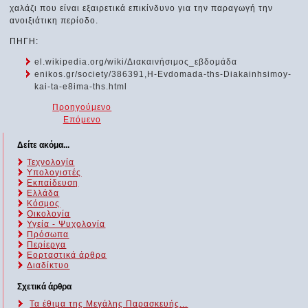
χαλάζι που είναι εξαιρετικά επικίνδυνο για την παραγωγή την
ανοιξιάτικη περίοδο.
ΠΗΓΗ:
el.wikipedia.org/wiki/Διακαινήσιμος_εβδομάδα
enikos.gr/society/386391,H-Evdomada-ths-Diakainhsimoy-
kai-ta-e8ima-ths.html
Προηγούμενο
Επόμενο
Δείτε ακόμα...
Τεχνολογία
Υπολογιστές
Εκπαίδευση
Ελλάδα
Κόσμος
Οικολογία
Υγεία - Ψυχολογία
Πρόσωπα
Περίεργα
Εορταστικά άρθρα
Διαδίκτυο
Σχετικά άρθρα
Τα έθιμα της Μεγάλης Παρασκευής...