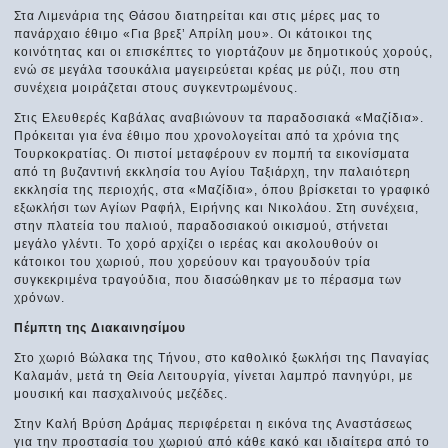
Στα Λιμενάρια της Θάσου διατηρείται και στις μέρες μας το
πανάρχαιο έθιμο «Για βρεξ’ Απρίλη μου». Οι κάτοικοι της
κοινότητας και οι επισκέπτες το γιορτάζουν με δημοτικούς χορούς,
ενώ σε μεγάλα τσουκάλια μαγειρεύεται κρέας με ρύζι, που στη
συνέχεια μοιράζεται στους συγκεντρωμένους.
Στις Ελευθερές Καβάλας αναβιώνουν τα παραδοσιακά «Μαζίδια».
Πρόκειται για ένα έθιμο που χρονολογείται από τα χρόνια της
Τουρκοκρατίας. Οι πιστοί μεταφέρουν εν πομπή τα εικονίσματα
από τη βυζαντινή εκκλησία του Αγίου Ταξιάρχη, την παλαιότερη
εκκλησία της περιοχής, στα «Μαζίδια», όπου βρίσκεται το γραφικό
εξωκλήσι των Αγίων Ραφήλ, Ειρήνης και Νικολάου. Στη συνέχεια,
στην πλατεία του παλιού, παραδοσιακού οικισμού, στήνεται
μεγάλο γλέντι. Το χορό αρχίζει ο ιερέας και ακολουθούν οι
κάτοικοι του χωριού, που χορεύουν και τραγουδούν τρία
συγκεκριμένα τραγούδια, που διασώθηκαν με το πέρασμα των
χρόνων.
Πέμπτη της Διακαινησίμου
Στο χωριό Βώλακα της Τήνου, στο καθολικό ξωκλήσι της Παναγίας
Καλαμάν, μετά τη Θεία Λειτουργία, γίνεται λαμπρό πανηγύρι, με
μουσική και πασχαλινούς μεζέδες.
Στην Καλή Βρύση Δράμας περιφέρεται η εικόνα της Αναστάσεως
για την προστασία του χωριού από κάθε κακό και ιδιαίτερα από το