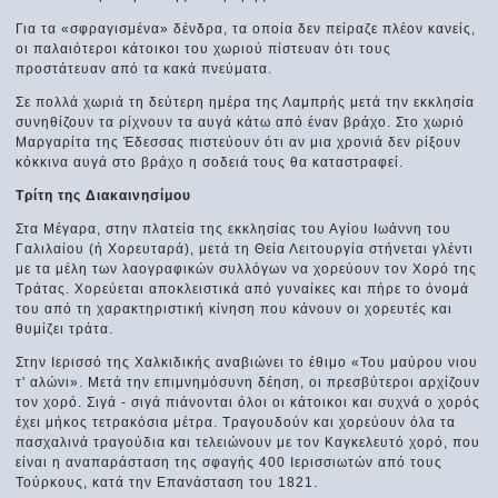
Για τα «σφραγισμένα» δένδρα, τα οποία δεν πείραζε πλέον κανείς,
οι παλαιότεροι κάτοικοι του χωριού πίστευαν ότι τους
προστάτευαν από τα κακά πνεύματα.
Σε πολλά χωριά τη δεύτερη ημέρα της Λαμπρής μετά την εκκλησία
συνηθίζουν τα ρίχνουν τα αυγά κάτω από έναν βράχο. Στο χωριό
Μαργαρίτα της Έδεσσας πιστεύουν ότι αν μια χρονιά δεν ρίξουν
κόκκινα αυγά στο βράχο η σοδειά τους θα καταστραφεί.
Τρίτη της Διακαινησίμου
Στα Μέγαρα, στην πλατεία της εκκλησίας του Αγίου Ιωάννη του
Γαλιλαίου (ή Χορευταρά), μετά τη Θεία Λειτουργία στήνεται γλέντι
με τα μέλη των λαογραφικών συλλόγων να χορεύουν τον Χορό της
Τράτας. Χορεύεται αποκλειστικά από γυναίκες και πήρε το όνομά
του από τη χαρακτηριστική κίνηση που κάνουν οι χορευτές και
θυμίζει τράτα.
Στην Ιερισσό της Χαλκιδικής αναβιώνει το έθιμο «Του μαύρου νιου
τ' αλώνι». Μετά την επιμνημόσυνη δέηση, οι πρεσβύτεροι αρχίζουν
τον χορό. Σιγά - σιγά πιάνονται όλοι οι κάτοικοι και συχνά ο χορός
έχει μήκος τετρακόσια μέτρα. Τραγουδούν και χορεύουν όλα τα
πασχαλινά τραγούδια και τελειώνουν με τον Καγκελευτό χορό, που
είναι η αναπαράσταση της σφαγής 400 Ιερισσιωτών από τους
Τούρκους, κατά την Επανάσταση του 1821.