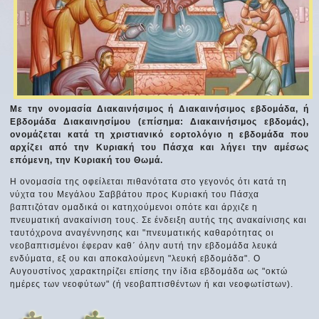
Με την ονομασία Διακαινήσιμος ή Διακαινήσιμος εβδομάδα, ή
Εβδομάδα Διακαινησίμου (επίσημα: Διακαινήσιμος εβδομάς),
ονομάζεται κατά τη χριστιανικό εορτολόγιο η εβδομάδα που
αρχίζει από την Κυριακή του Πάσχα και λήγει την αμέσως
επόμενη, την Κυριακή του Θωμά.
Η ονομασία της οφείλεται πιθανότατα στο γεγονός ότι κατά τη
νύχτα του Μεγάλου Σαββάτου προς Κυριακή του Πάσχα
βαπτιζόταν ομαδικά οι κατηχούμενοι οπότε και άρχιζε η
πνευματική ανακαίνιση τους. Σε ένδειξη αυτής της ανακαίνισης και
ταυτόχρονα αναγέννησης και "πνευματικής καθαρότητας οι
νεοβαπτισμένοι έφεραν καθ΄ όλην αυτή την εβδομάδα λευκά
ενδύματα, εξ ου και αποκαλούμενη "λευκή εβδομάδα". Ο
Αυγουστίνος χαρακτηρίζει επίσης την ίδια εβδομάδα ως "οκτώ
ημέρες των νεοφύτων" (ή νεοβαπτισθέντων ή και νεοφωτίστων).