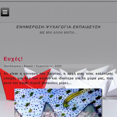
ΕΝΗΜΕΡΩΣΗ-ΨΥΧΑΓΩΓΙΑ-ΕΚΠΑΙΔΕΥΣΗ
ΜΕ ΜΙΑ ΑΛΛΗ ΜΑΤΙΑ...
Ευχές!
Εκτύπωση
|
Email
| Εμφανίσεις: 4685
Ας είναι η γέννηση του Χρίστου, η αρχή μιας νέας καλύτερης
εποχής για όλο τον κόσμο και ιδιαίτερα για τη χώρα μας, που
αυτό τον καιρό περνά δύσκολες μέρες...