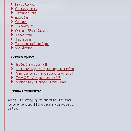
Τεχνολογία
Υπολογιστές
Εκπαίδευση
Ελλάδα
Κόσμος
Οικολογία
Υγεία - Ψυχολογία
Πρόσωπα
Περίεργα
Εορταστικά άρθρα
Διαδίκτυο
Σχετικά άρθρα
Ένδειξη αγάπης!!!
Η απόδειξη ενος μαθηματικού!!!
Μία απίστευτη ιστορία αγάπης!
ΓΑΜΟΣ: Μικρά μυστικά!!!
Myndplay: Παιγνίδι του νου
Online Επισκέπτες
Αυτήν τη στιγμή επισκέπτονται τον
ιστότοπό μας 110 guests και κανένα
μέλος