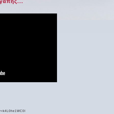
γάπης...
?v=k4L0he1WC0I