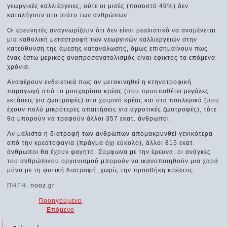
γεωργικές καλλιέργειες, ούτε οι μισές (ποσοστό 49%) δεν
καταλήγουν στο πιάτο των ανθρώπων.
Οι ερευνητές αναγνωρίζουν ότι δεν είναι ρεαλιστικό να αναμένεται
μια καθολική μεταστροφή των γεωργικών καλλιεργειών στην
κατεύθυνση της άμεσης κατανάλωσης, όμως επισημαίνουν πως
ένας έστω μερικός αναπροσανατολισμός είναι εφικτός τα επόμενα
χρόνια.
Αναφέρουν ενδεικτικά πως αν μετακινηθεί η κτηνοτροφική
παραγωγή από το μοσχαρίσιο κρέας (που προϋποθέτει μεγάλες
εκτάσεις για ζωοτροφές) στο χοιρινό κρέας και στα πουλερικά (που
έχουν πολύ μικρότερες απαιτήσεις για αγροτικές ζωοτροφές), τότε
θα μπορούν να τραφούν άλλοι 357 εκατ. άνθρωποι.
Αν μάλιστα η διατροφή των ανθρώπων απομακρυνθεί γενικότερα
από την κρεατοφαγία (πράγμα όχι εύκολο), άλλοι 815 εκατ.
άνθρωποι θα έχουν φαγητό. Σύμφωνα με την έρευνα, οι ανάγκες
του ανθρώπινου οργανισμού μπορούν να ικανοποιηθούν μια χαρά
μόνο με τη φυτική διατροφή, χωρίς την προσθήκη κρέατος.
ΠΗΓΗ: nooz.gr
Προηγούμενο
Επόμενο