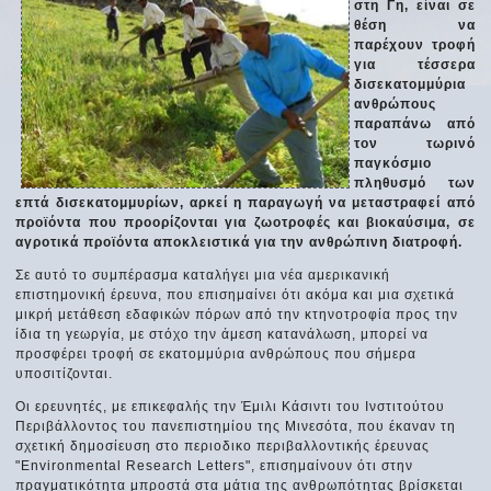
στη Γη, είναι σε
θέση να
παρέχουν τροφή
για τέσσερα
δισεκατομμύρια
ανθρώπους
παραπάνω από
τον τωρινό
παγκόσμιο
πληθυσμό των
επτά δισεκατομμυρίων, αρκεί η παραγωγή να μεταστραφεί από
προϊόντα που προορίζονται για ζωοτροφές και βιοκαύσιμα, σε
αγροτικά προϊόντα αποκλειστικά για την ανθρώπινη διατροφή.
Σε αυτό το συμπέρασμα καταλήγει μια νέα αμερικανική
επιστημονική έρευνα, που επισημαίνει ότι ακόμα και μια σχετικά
μικρή μετάθεση εδαφικών πόρων από την κτηνοτροφία προς την
ίδια τη γεωργία, με στόχο την άμεση κατανάλωση, μπορεί να
προσφέρει τροφή σε εκατομμύρια ανθρώπους που σήμερα
υποσιτίζονται.
Οι ερευνητές, με επικεφαλής την Έμιλι Κάσιντι του Ινστιτούτου
Περιβάλλοντος του πανεπιστημίου της Μινεσότα, που έκαναν τη
σχετική δημοσίευση στο περιοδικο περιβαλλοντικής έρευνας
"Environmental Research Letters", επισημαίνουν ότι στην
πραγματικότητα μπροστά στα μάτια της ανθρωπότητας βρίσκεται