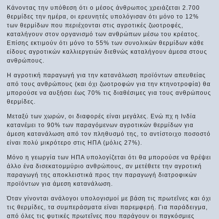
Κάνοντας την υπόθεση ότι ο μέσος άνθρωπος χρειάζεται 2.700
θερμίδες την ημέρα, οι ερευνητές υπολόγισαν ότι μόνο το 12%
των θερμίδων που περιέχονται στις αγροτικές ζωοτροφές,
καταλήγουν στον οργανισμό των ανθρώπων μέσω του κρέατος.
Επίσης εκτιμούν ότι μόνο το 55% των συνολικών θερμίδων κάθε
είδους αγροτικών καλλιεργειών διεθνώς καταλήγουν άμεσα στους
ανθρώπους.
Η αγροτική παραγωγή για την κατανάλωση προϊόντων απευθείας
από τους ανθρώπους (και όχι ζωοτροφών για την κτηνοτροφία) θα
μπορούσε να αυξήσει έως 70% τις διαθέσιμες για τους ανθρώπους
θερμίδες.
Μεταξύ των χωρών, οι διαφορές είναι μεγάλες. Ενώ πχ η Ινδία
κατανέμει το 90% των παραγόμενων αγροτικών θερμίδων για
άμεση κατανάλωση από τον πληθυσμό της, το αντίστοιχο ποσοστό
είναι πολύ μικρότερο στις ΗΠΑ (μόλις 27%).
Μόνο η γεωργία των ΗΠΑ υπολογίζεται ότι θα μπορούσε να θρέψει
άλλο ένα δισεκατομμύριο ανθρώπους, αν μετέθετε την αγροτική
παραγωγή της αποκλειστικά προς την παραγωγή διατροφικών
προϊόντων για άμεση κατανάλωση.
Όταν γίνονται ανάλογοι υπολογισμοί με βάση τις πρωτεΐνες και όχι
τις θερμίδες, τα συμπεράσματα είναι παρεμφερή. Για παράδειγμα,
από όλες τις φυτικές πρωτεΐνες που παράγουν οι παγκόσμιες