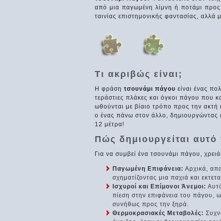
από μια παγωμένη λίμνη ή ποτάμι προς 
ταινίας επιστημονικής φαντασίας, αλλά 
Τι ακριβώς είναι;
Η φράση
τσουνάμι πάγου
είναι ένας πο
τεράστιες πλάκες και όγκοι πάγου που κ
ωθούνται με βίαιο τρόπο προς την ακτή 
ο ένας πάνω στον άλλο, δημιουργώντας έ
12 μέτρα!
Πώς δημιουργείται αυτό
Για να συμβεί ένα τσουνάμι πάγου, χρειάζ
Παγωμένη Επιφάνεια:
Αρχικά, απα
σχηματίζοντας μια παχιά και εκτε
Ισχυροί και Επίμονοι Άνεμοι:
Αυτό
πίεση στην επιφάνεια του πάγου, 
συνήθως προς την ξηρά.
Θερμοκρασιακές Μεταβολές:
Συχνά