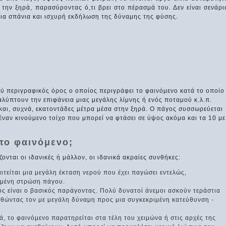
την ξηρά, παρασύροντας ό,τι βρει στο πέρασμά του. Δεν είναι σενάρι
μια σπάνια και ισχυρή εκδήλωση της δύναμης της φύσης.
λύ περιγραφικός όρος ο οποίος περιγράφει το φαινόμενο κατά το οποίο
αλύπτουν την επιφάνεια μιας μεγάλης λίμνης ή ενός ποταμού κ.λ.π.
και, συχνά, εκατοντάδες μέτρα μέσα στην ξηρά. Ο πάγος συσσωρεύεται
ναν κινούμενο τοίχο που μπορεί να φτάσει σε ύψος ακόμα και τα 10 με
 το φαινόμενο;
ονται οι ιδανικές ή μάλλον, οι ιδανικά ακραίες συνθήκες:
ιτείται μια μεγάλη έκταση νερού που έχει παγώσει εντελώς,
ταμένη στρώση πάγου.
ς είναι ο βασικός παράγοντας. Πολύ δυνατοί άνεμοι ασκούν τεράστια
ωθώντας τον με μεγάλη δύναμη προς μια συγκεκριμένη κατεύθυνση -
, το φαινόμενο παρατηρείται στα τέλη του χειμώνα ή στις αρχές της