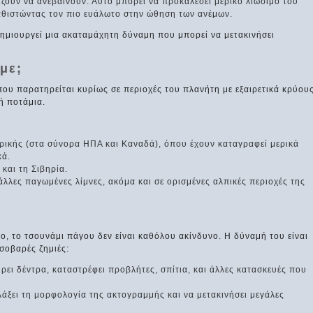
ίζουν να ανεβαίνουν. Αυτό μπορεί να προκαλέσει μερικό λιώσιμο του
αθιστώντας τον πιο ευάλωτο στην ώθηση των ανέμων.
μιουργεί μια ακαταμάχητη δύναμη που μπορεί να μετακινήσει
με;
που παρατηρείται κυρίως σε περιοχές του πλανήτη με εξαιρετικά κρύου
ή ποτάμια.
ερικής (στα σύνορα ΗΠΑ και Καναδά), όπου έχουν καταγραφεί μερικά
κά.
και τη Σιβηρία.
 άλλες παγωμένες λίμνες, ακόμα και σε ορισμένες αλπικές περιοχές της
ο, το τσουνάμι πάγου δεν είναι καθόλου ακίνδυνο. Η δύναμή του είναι
σοβαρές ζημιές:
ει δέντρα, καταστρέφει προβλήτες, σπίτια, και άλλες κατασκευές που
άξει τη μορφολογία της ακτογραμμής και να μετακινήσει μεγάλες