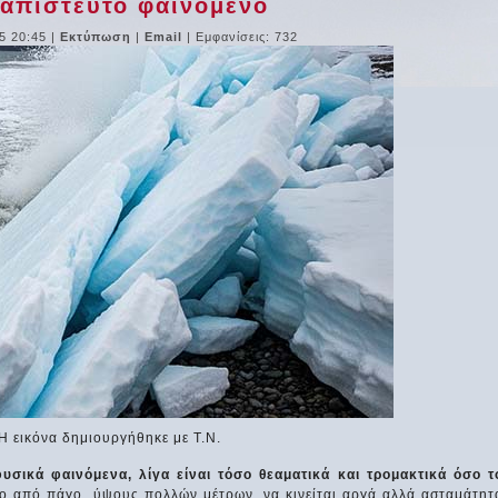
απίστευτο φαινόμενο
5 20:45
|
Εκτύπωση
|
Email
| Εμφανίσεις: 732
Η εικόνα δημιουργήθηκε με Τ.Ν.
σικά φαινόμενα, λίγα είναι τόσο θεαματικά και τρομακτικά όσο τ
χο από πάγο, ύψους πολλών μέτρων, να κινείται αργά αλλά ασταμάτητ