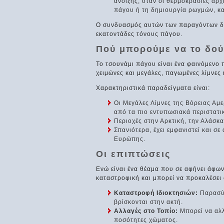
άνοιξης, όταν οι θερμοκρασίες αρχ
πάγου ή τη δημιουργία ρωγμών, κ
Ο συνδυασμός αυτών των παραγόντων δη
εκατοντάδες τόνους πάγου.
Πού μπορούμε να το δού
Το τσουνάμι πάγου είναι ένα φαινόμενο 
χειμώνες και μεγάλες, παγωμένες λίμνες 
Χαρακτηριστικά παραδείγματα είναι:
Οι Μεγάλες Λίμνες της Βόρειας Αμ
από τα πιο εντυπωσιακά περιστατι
Περιοχές στην Αρκτική, την Αλάσκα 
Σπανιότερα, έχει εμφανιστεί και σε
Ευρώπης.
Οι επιπτώσεις
Ενώ είναι ένα θέαμα που σε αφήνει άφων
καταστροφική και μπορεί να προκαλέσει 
Καταστροφή Ιδιοκτησιών:
Παρασύρ
βρίσκονται στην ακτή.
Αλλαγές στο Τοπίο:
Μπορεί να αλλ
ποσότητες χώματος.