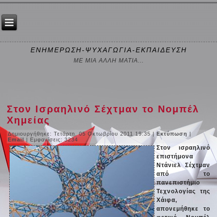
ΕΝΗΜΕΡΩΣΗ-ΨΥΧΑΓΩΓΙΑ-ΕΚΠΑΙΔΕΥΣΗ
ΜΕ ΜΙΑ ΑΛΛΗ ΜΑΤΙΑ...
Στον Ισραηλινό Σέχτμαν το Νομπέλ
Χημείας
Δημιουργήθηκε: Τετάρτη, 05 Οκτωβρίου 2011 19:35
|
Εκτύπωση
|
Email
| Εμφανίσεις: 3234
Στον ισραηλινό
επιστήμονα
Nτάνιελ Σέχτμαν
από το
πανεπιστήμιο
Τεχνολογίας της
Χάιφα,
απονεμήθηκε το