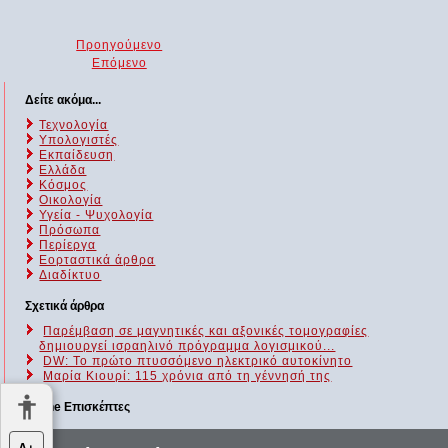
Προηγούμενο
Επόμενο
Δείτε ακόμα...
Τεχνολογία
Υπολογιστές
Εκπαίδευση
Ελλάδα
Κόσμος
Οικολογία
Υγεία - Ψυχολογία
Πρόσωπα
Περίεργα
Εορταστικά άρθρα
Διαδίκτυο
Σχετικά άρθρα
Παρέμβαση σε μαγνητικές και αξονικές τομογραφίες
δημιουργεί ισραηλινό πρόγραμμα λογισμικού...
DW: Το πρώτο πτυσσόμενο ηλεκτρικό αυτοκίνητο
Μαρία Κιουρί: 115 χρόνια από τη γέννησή της
Online Επισκέπτες
Αυτήν τη στιγμή επισκέπτονται τον ιστότοπό μας 154 guests και