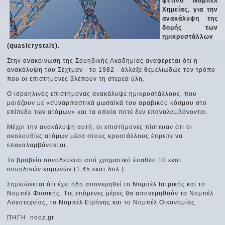
φετινό Νομπέλ
Χημείας, για την
ανακάλυψη της
δομής των
ημικρυστάλλων
(quasicrystals).
Στην ανακοίνωση της Σουηδικής Ακαδημίας αναφέρεται ότι η
ανακάλυψη του Σέχτμαν - το 1982 - άλλαξε θεμελιωδώς τον τρόπο
που οι επιστήμονες βλέπουν τη στερεά ύλη.
Ο ισραηλινός επιστήμονας ανακάλυψε ημικρυστάλλους, που
μοιάζουν με «συναρπαστικά μωσαϊκά του αραβικού κόσμου στο
επίπεδο των ατόμων» και τα οποία ποτέ δεν επαναλαμβάνονται.
Μέχρι την ανακάλυψη αυτή, οι επιστήμονες πίστευαν ότι οι
ακολουθίες ατόμων μέσα στους κρυστάλλους έπρεπε να
επαναλαμβάνονται.
Το βραβείο συνοδεύεται από χρηματικό έπαθλο 10 εκατ.
σουηδικών κορωνών (1,45 εκατ.δολ.).
Σημειώνεται ότι έχει ήδη απονεμηθεί το Νομπέλ Ιατρικής και το
Νομπέλ Φυσικής. Τις επόμενες μέρες θα απονεμηθούν τα Νομπέλ
Λογοτεχνίας, το Νομπέλ Ειρήνης και το Νομπέλ Οικονομίας.
ΠΗΓΗ: nooz.gr