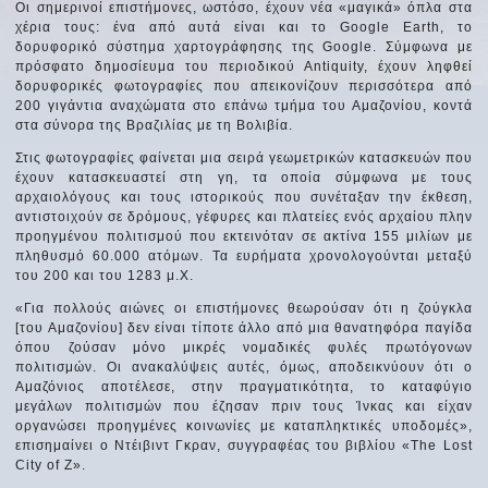
Οι σημερινοί επιστήμονες, ωστόσο, έχουν νέα «μαγικά» όπλα στα
χέρια τους: ένα από αυτά είναι και το Google Earth, το
δορυφορικό σύστημα χαρτογράφησης της Google. Σύμφωνα με
πρόσφατο δημοσίευμα του περιοδικού Antiquity, έχουν ληφθεί
δορυφορικές φωτογραφίες που απεικονίζουν περισσότερα από
200 γιγάντια αναχώματα στο επάνω τμήμα του Αμαζονίου, κοντά
στα σύνορα της Βραζιλίας με τη Βολιβία.
Στις φωτογραφίες φαίνεται μια σειρά γεωμετρικών κατασκευών που
έχουν κατασκευαστεί στη γη, τα οποία σύμφωνα με τους
αρχαιολόγους και τους ιστορικούς που συνέταξαν την έκθεση,
αντιστοιχούν σε δρόμους, γέφυρες και πλατείες ενός αρχαίου πλην
προηγμένου πολιτισμού που εκτεινόταν σε ακτίνα 155 μιλίων με
πληθυσμό 60.000 ατόμων. Τα ευρήματα χρονολογούνται μεταξύ
του 200 και του 1283 μ.Χ.
«Για πολλούς αιώνες οι επιστήμονες θεωρούσαν ότι η ζούγκλα
[του Αμαζονίου] δεν είναι τίποτε άλλο από μια θανατηφόρα παγίδα
όπου ζούσαν μόνο μικρές νομαδικές φυλές πρωτόγονων
πολιτισμών. Οι ανακαλύψεις αυτές, όμως, αποδεικνύουν ότι ο
Αμαζόνιος αποτέλεσε, στην πραγματικότητα, το καταφύγιο
μεγάλων πολιτισμών που έζησαν πριν τους Ίνκας και είχαν
οργανώσει προηγμένες κοινωνίες με καταπληκτικές υποδομές»,
επισημαίνει ο Ντέιβιντ Γκραν, συγγραφέας του βιβλίου «The Lost
City of Z».