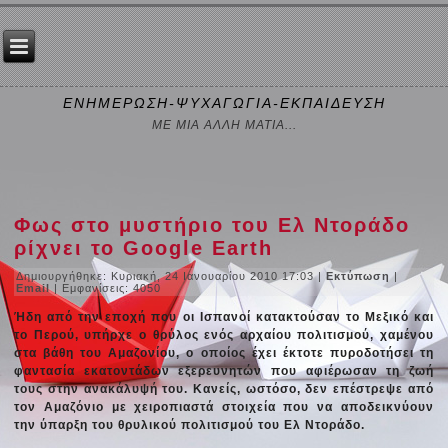
ΕΝΗΜΕΡΩΣΗ-ΨΥΧΑΓΩΓΙΑ-ΕΚΠΑΙΔΕΥΣΗ
ΜΕ ΜΙΑ ΑΛΛΗ ΜΑΤΙΑ...
Φως στο μυστήριο του Ελ Ντοράδο
ρίχνει το Google Earth
Δημιουργήθηκε: Κυριακή, 24 Ιανουαρίου 2010 17:03
|
Εκτύπωση
|
Email
| Εμφανίσεις: 4050
Ήδη από την εποχή που οι Ισπανοί κατακτούσαν το Μεξικό και
το Περού, υπήρχε ο θρύλος ενός αρχαίου πολιτισμού, χαμένου
στα βάθη του Αμαζονίου, ο οποίος έχει έκτοτε πυροδοτήσει τη
φαντασία εκατοντάδων εξερευνητών που αφιέρωσαν τη ζωή
τους στην ανακάλυψή του. Κανείς, ωστόσο, δεν επέστρεψε από
τον Αμαζόνιο με χειροπιαστά στοιχεία που να αποδεικνύουν
την ύπαρξη του θρυλικού πολιτισμού του Ελ Ντοράδο.