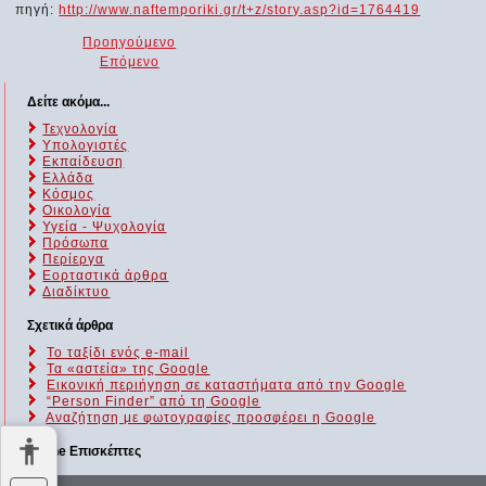
πηγή:
http://www.naftemporiki.gr/t+z/story.asp?id=1764419
Προηγούμενο
Επόμενο
Δείτε ακόμα...
Τεχνολογία
Υπολογιστές
Εκπαίδευση
Ελλάδα
Κόσμος
Οικολογία
Υγεία - Ψυχολογία
Πρόσωπα
Περίεργα
Εορταστικά άρθρα
Διαδίκτυο
Σχετικά άρθρα
Το ταξίδι ενός e-mail
Τα «αστεία» της Google
Εικονική περιήγηση σε καταστήματα από την Google
“Person Finder” από τη Google
Αναζήτηση με φωτογραφίες προσφέρει η Google
Online Επισκέπτες
Αυτήν τη στιγμή επισκέπτονται τον ιστότοπό μας 149 guests και