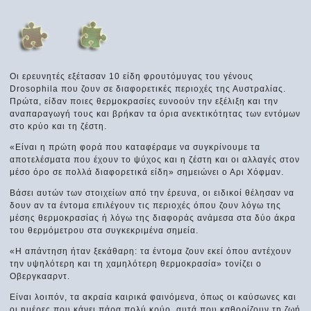
Οι ερευνητές εξέτασαν 10 είδη φρουτόμυγας του γένους
Drosophila που ζουν σε διαφορετικές περιοχές της Αυστραλίας.
Πρώτα, είδαν ποιες θερμοκρασίες ευνοούν την εξέλιξη και την
αναπαραγωγή τους και βρήκαν τα όρια ανεκτικότητας των εντόμων
στο κρύο και τη ζέστη.
«Είναι η πρώτη φορά που καταφέραμε να συγκρίνουμε τα
αποτελέσματα που έχουν το ψύχος και η ζέστη και οι αλλαγές στον
μέσο όρο σε πολλά διαφορετικά είδη» σημειώνει ο Αρι Χόφμαν.
Βάσει αυτών των στοιχείων από την έρευνα, οι ειδικοί θέλησαν να
δουν αν τα έντομα επιλέγουν τις περιοχές όπου ζουν λόγω της
μέσης θερμοκρασίας ή λόγω της διαφοράς ανάμεσα στα δύο άκρα
του θερμόμετρου στα συγκεκριμένα σημεία.
«Η απάντηση ήταν ξεκάθαρη: τα έντομα ζουν εκεί όπου αντέχουν
την υψηλότερη και τη χαμηλότερη θερμοκρασία» τονίζει ο
Οβεργκααρντ.
Είναι λοιπόν, τα ακραία καιρικά φαινόμενα, όπως οι καύσωνες και
οι ημέρες που κάνει πάρα πολύ κρύο, αυτά που καθορίζουν τη ζωή