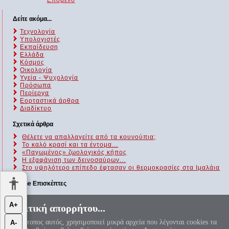
Δείτε ακόμα...
Τεχνολογία
Υπολογιστές
Εκπαίδευση
Ελλάδα
Κόσμος
Οικολογία
Υγεία - Ψυχολογία
Πρόσωπα
Περίεργα
Εορταστικά άρθρα
Διαδίκτυο
Σχετικά άρθρα
Θέλετε να απαλλαγείτε από τα κουνούπια;
Το καλό κρασί και τα έντομα...
«Παγωμένος» ζωολογικός κήπος
Η εξαφάνιση των δεινοσαύρων...
Στο υψηλότερο επίπεδο έφτασαν οι θερμοκρασίες στα Ιμαλάια
Online Επισκέπτες
Αυτήν τη στιγμή επισκέπτονται τον ιστότοπό μας 38 guests και
Α+
Πολιτική απορρήτου...
κανένα μέλος
Ο ιστότοπος αυτός, χρησιμοποιεί μικρά αρχεία που λέγονται cookies τα
Α-
«Αεί ο Θεός ο Μέγας γεωμετρεί, το κύκλου μήκος ίνα