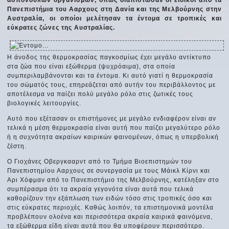
Πανεπιστήμια του Ααρχους στη Δανία και της Μελβούρνης στην
Αυστραλία, οι οποίοι μελέτησαν τα έντομα σε τροπικές και
εύκρατες ζώνες της Αυστραλίας.
Η άνοδος της θερμοκρασίας παγκοσμίως έχει μεγάλο αντίκτυπο
στα ζώα που είναι εξώθερμα (ψυχρόαιμα), στα οποία
συμπεριλαμβάνονται και τα έντομα. Κι αυτό γιατί η θερμοκρασία
του σώματός τους, επηρεάζεται από αυτήν του περιβάλλοντος με
αποτέλεσμα να παίζει πολύ μεγάλο ρόλο στις ζωτικές τους
βιολογικές λειτουργίες.
Αυτό που εξέτασαν οι επιστήμονες με μεγάλο ενδιαφέρον είναι αν
τελικά η μέση θερμοκρασία είναι αυτή που παίζει μεγαλύτερο ρόλο
ή η συχνότητα ακραίων καιρικών φαινομένων, όπως η υπερβολική
ζέστη.
Ο Γιοχάνες Οβεργκααρντ από το Τμήμα Βιοεπιστημών του
Πανεπιστημίου Ααρχους σε συνεργασία με τους Μάικλ Κίρνι και
Αρι Χόφμαν από το Πανεπιστήμιο της Μελβούρνης, κατέληξαν στο
συμπέρασμα ότι τα ακραία γεγονότα είναι αυτά που τελικά
καθορίζουν την εξάπλωση των ειδών τόσο στις τροπικές όσο και
στις εύκρατες περιοχές. Καθώς λοιπόν, τα επιστημονικά μοντέλα
προβλέπουν ολοένα και περισσότερα ακραία καιρικά φαινόμενα,
τα εξώθερμα είδη είναι αυτά που θα υποφέρουν περισσότερο.