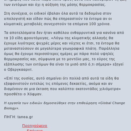
των εντόμων και όχι η αύξηση της μέσης θερμοκρασίας.
Στη συνέχεια, οι ειδικοί έβαλαν όλα αυτά τα δεδομένα στον
υπολογιστή και είδαν πώς θα επηρεαστούν τα έντομα αν οι
κλιματικές μεταβολές συνεχιστούν τα επόμενα 100 χρόνια.
Τα αποτελέσματα δεν ήταν καθόλου ενθαρρυντικά για κανένα από
τα 10 είδη φρουτόμυγας. «Λόγω της κλιματικής αλλαγής θα
έχουμε λιγότερες ψυχρές μέρες και νύχτες κι έτσι, τα έντομα θα
μεταναστεύσουν σε μεγαλύτερα γεωγραφικά πλάτη. Παράλληλα
όμως θα έχουμε περισσότερες ημέρες με πάρα πολύ υψηλές
θερμοκρασίες και, σύμφωνα με το μοντέλο μας, το εύρος της
εξάπλωσης των εντόμων θα είναι το μισό από ό,τι σήμερα» εξηγεί
ο Οβεργκααρντ.
«Επί της ουσίας, αυτό σημαίνει ότι πολλά από αυτά τα είδη θα
εξαφανιστούν εντελώς τις επόμενες δεκαετίες, ακόμα και αν
διαμένουν σε μια έκταση που καλύπτει εκατοντάδες χιλιόμετρα»
προσθέτει ο Χόφμαν.
Η εργασία των ειδικών δημοσιεύθηκε στην επιθεώρηση «Global Change
Biology».
ΠΗΓΗ: tanea.gr
Προηγούμενο
Επόμενο