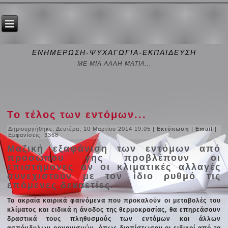
ΕΝΗΜΕΡΩΣΗ-ΨΥΧΑΓΩΓΙΑ-ΕΚΠΑΙΔΕΥΣΗ
ΜΕ ΜΙΑ ΑΛΛΗ ΜΑΤΙΑ...
Το τέλος των εντόμων...
Δημιουργήθηκε: Δευτέρα, 10 Μαρτίου 2014 19:05
|
Εκτύπωση
|
Email
|
Εμφανίσεις: 3368
Μαζική εξαφάνιση των εντόμων από
προσώπου γης προβλέπουν οι
επιστήμονες αν οι κλιματικές αλλαγές
συνεχιστούν με τον ίδιο ρυθμό τις
επόμενες δεκαετίες.
Τα ακραία καιρικά φαινόμενα που προκαλούν οι μεταβολές του
κλίματος και ειδικά η άνοδος της θερμοκρασίας, θα επηρεάσουν
δραστικά τους πληθυσμούς των εντόμων και άλλων
ασπόνδυλων οργανισμών, όπως διαπίστωσαν οι ειδικοί από τα