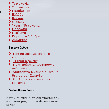
Τεχνολογία
Υπολογιστές
Εκπαίδευση
υ
Ελλάδα
Κόσμος
Οικολογία
Υγεία - Ψυχολογία
Πρόσωπα
Περίεργα
Εορταστικά άρθρα
Διαδίκτυο
Σχετικά άρθρα
Εσύ θα πάταγες αυτό το
κουμπί;
Τι είναι η φωτιά;
Ποια χρώματα προτιμούν οι
άνθρωποι
Διατηρητέο Μνημείο αιωνόβιο
δέντρο στη Ζώμινθο
Ο Πλούτων γίνεται όλο και πιο
κόκκινος
Online Επισκέπτες
Αυτήν τη στιγμή επισκέπτονται τον
ιστότοπό μας 85 guests και κανένα
μέλος