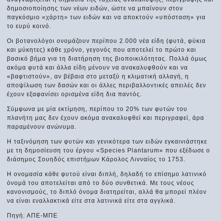
δημοσιοποίησης των νέων ειδών, ώστε να μπαίνουν στον
παγκόσμιο «χάρτη» των ειδών και να αποκτούν «υπόσταση» για
το ευρύ κοινό.
Οι βοτανολόγοι ονομάζουν περίπου 2.000 νέα είδη (φυτά, φύκια
και μύκητες) κάθε χρόνο, γεγονός που αποτελεί το πρώτο και
βασικό βήμα για τη διατήρηση της βιοποικιλότητας. Πολλά όμως
ακόμα φυτά και άλλα είδη μένουν να ανακαλυφθούν και να
«βαφτιστούν», αν βέβαια στο μεταξύ η κλιματική αλλαγή, η
αποψίλωση των δασών και οι άλλες περιβαλλοντικές απειλές δεν
έχουν εξαφανίσει ορισμένα είδη δια παντός.
Σύμφωνα με μία εκτίμηση, περίπου το 20% των φυτών του
πλανήτη μας δεν έχουν ακόμα ανακαλυφθεί και περιγραφεί, άρα
παραμένουν ανώνυμα.
Η ταξινόμηση των φυτών και γενικότερα των ειδών εγκαινιάστηκε
με τη δημοσίευση του έργου «Species Plantarum» που εξέδωσε ο
διάσημος Σουηδός επιστήμων Κάρολος Λινναίος το 1753.
Η ονομασία κάθε φυτού είναι διπλή, δηλαδή το επίσημο λατινικό
όνομά του αποτελείται από το δύο συνθετικά. Με τους νέους
κανονισμούς, το διπλό όνομα διατηρείται, αλλά θα μπορεί πλέον
να είναι εναλλακτικά είτε στα λατινικά είτε στα αγγλικά.
Πηγή: ΑΠΕ-ΜΠΕ