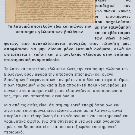
πλέον να
υποδεχτεί τον
21ο αιώνα, καθώς
οι επιστήμονες
που ασχολούνται
Τα λατινικά αποτελούν εδώ και αιώνες την
με την ταξινόμηση
«επίσημη» γλώσσα των βιολόγων
και το «βάφτισμα»
των νέων ειδών
φυτών, που ανακαλύπτονται συνεχώς στον πλανήτη μας,
αποφάσισαν να μην δίνουν μόνο λατινικά ονόματα, αλλά θα
επιτρέπεται η χρήση και της αγγλικής γλώσσας στην επίσημη
επιστημονική ονοματοθεσία.
Τα λατινικά αποτελούν εδώ και αιώνες την «επίσημη» γλώσσα των
βιολόγων, όσον αφορά την απόδοση επίσημων- και συχνά
δυσνόητων ή ευφάνταστων - ονομάτων στα ζώα και τα φυτά. Όμως
η όλη ταξινομική διαδικασία έχει αποδειχτεί πολύ χρονοβόρα, με
συνέπεια να υπάρχουν είδη που εξαφανίζονται από προσώπου
γης, πριν καν αποκτήσουν ένα όνομα.
Μια από τις αιτίες είναι ότι στη σημερινή εποχή όπου όλο και
λιγότεροι επιστήμονες είναι εξοικειωμένοι με τα λατινικά, αργεί
υπερβολικά η εξακρίβωση ότι το νέο όνομα είναι επιστημονικά και
γραμματικά σωστό, ενώ στη συνέχεια η νέα λατινική ονομασία
πρέπει να δημοσιευτεί σε κάποιο καταξιωμένο επιστημονικό
περιοδικό.