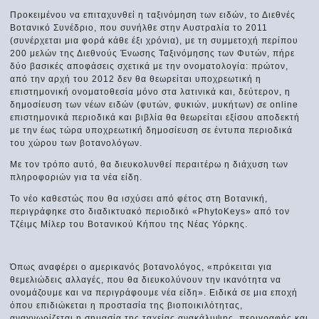
Προκειμένου να επιταχυνθεί η ταξινόμηση των ειδών, το Διεθνές
Βοτανικό Συνέδριο, που συνήλθε στην Αυστραλία το 2011
(συνέρχεται μια φορά κάθε έξι χρόνια), με τη συμμετοχή περίπου
200 μελών της Διεθνούς Ένωσης Ταξινόμησης των Φυτών, πήρε
δύο βασικές αποφάσεις σχετικά με την ονοματολογία: πρώτον,
από την αρχή του 2012 δεν θα θεωρείται υποχρεωτική η
επιστημονική ονοματοθεσία μόνο στα λατινικά και, δεύτερον, η
δημοσίευση των νέων ειδών (φυτών, φυκιών, μυκήτων) σε online
επιστημονικά περιοδικά και βιβλία θα θεωρείται εξίσου αποδεκτή
με την έως τώρα υποχρεωτική δημοσίευση σε έντυπα περιοδικά
του χώρου των βοτανολόγων.
Με τον τρόπο αυτό, θα διευκολυνθεί περαιτέρω η διάχυση των
πληροφοριών για τα νέα είδη.
Το νέο καθεστώς που θα ισχύσει από φέτος στη Βοτανική,
περιγράφηκε στο διαδικτυακό περιοδικό «PhytoKeys» από τον
Τζέιμς Μίλερ του Βοτανικού Κήπου της Νέας Υόρκης.
Όπως αναφέρει ο αμερικανός βοτανολόγος, «πρόκειται για
θεμελιώδεις αλλαγές, που θα διευκολύνουν την ικανότητα να
ονομάζουμε και να περιγράφουμε νέα είδη». Ειδικά σε μια εποχή
όπου επιδιώκεται η προστασία της βιοποικιλότητας,
αναγνωρίζεται η σημασία της ταχείας ανακάλυψης, περιγραφής και