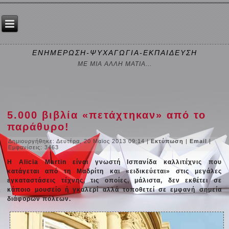
ΕΝΗΜΕΡΩΣΗ-ΨΥΧΑΓΩΓΙΑ-ΕΚΠΑΙΔΕΥΣΗ
ΜΕ ΜΙΑ ΑΛΛΗ ΜΑΤΙΑ...
5.000 βιβλία «πετάχτηκαν» από το
παράθυρο!
Δημιουργήθηκε: Δευτέρα, 20 Μαϊος 2013 09:14
|
Εκτύπωση
|
Email
|
Εμφανίσεις: 3463
Η Alicia Martin είναι γνωστή Ισπανίδα καλλιτέχνις που
κατάγεται από τη Μαδρίτη και «ειδικεύεται» στις μεγάλες
εγκαταστάσεις τέχνης, τις οποίες, μάλιστα, δεν εκθέτει σε
κάποιο μουσείο ή γκαλερί αλλά τοποθετεί σε εμφανή σημεία
διάφορων πόλεων.