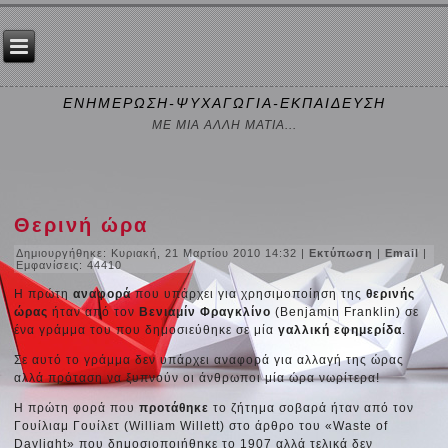
ΕΝΗΜΕΡΩΣΗ-ΨΥΧΑΓΩΓΙΑ-ΕΚΠΑΙΔΕΥΣΗ
ΜΕ ΜΙΑ ΑΛΛΗ ΜΑΤΙΑ...
Θερινή ώρα
Δημιουργήθηκε: Κυριακή, 21 Μαρτίου 2010 14:32
|
Εκτύπωση
|
Email
|
Εμφανίσεις: 44410
Η πρώτη
αναφορά
που υπάρχει για χρησιμοποίηση της
θερινής
ώρας
ήταν από τον
Βενιαμίν Φραγκλίνο
(Benjamin Franklin) σε
ένα γράμμα του που δημοσιεύθηκε σε μία
γαλλική εφημερίδα
.
Σε αυτό το γράμμα δεν υπάρχει αναφορά για αλλαγή της ώρας
αλλά πρόταση να ξυπνούν οι άνθρωποι μία ώρα νωρίτερα!
Η πρώτη φορά που
προτάθηκε
το ζήτημα σοβαρά ήταν από τον
Γουίλιαμ Γουίλετ (William Willett) στο άρθρο του «Waste of
Daylight» που δημοσιοποιήθηκε το 1907 αλλά τελικά δεν