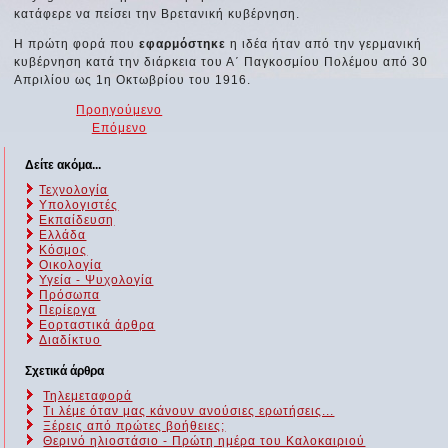
κατάφερε να πείσει την Βρετανική κυβέρνηση.
Η πρώτη φορά που
εφαρμόστηκε
η ιδέα ήταν από την γερμανική
κυβέρνηση κατά την διάρκεια του Α΄ Παγκοσμίου Πολέμου από 30
Απριλίου ως 1η Οκτωβρίου του 1916.
Προηγούμενο
Επόμενο
Δείτε ακόμα...
Τεχνολογία
Υπολογιστές
Εκπαίδευση
Ελλάδα
Κόσμος
Οικολογία
Υγεία - Ψυχολογία
Πρόσωπα
Περίεργα
Εορταστικά άρθρα
Διαδίκτυο
Σχετικά άρθρα
Τηλεμεταφορά
Τι λέμε όταν μας κάνουν ανούσιες ερωτήσεις...
Ξέρεις από πρώτες βοήθειες;
Θερινό ηλιοστάσιο - Πρώτη ημέρα του Καλοκαιριού