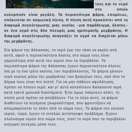
τους και το νερό
στο οποίο
κολυμπούν είναι μεγάλη. Τα περισσότερα ψάρια, επομένως,
υπόκεινται σε οσμωτική πίεση. Η πίεση αυτή προκύπτει από τη
διαφορά συγκέντρωσης μιας ουσίας –για παράδειγμα, άλατος–
σε ένα υγρό στις δύο πλευρές μιας ημιπερατής μεμβράνης. Η
διαφορά συγκέντρωσης αναγκάζει το υγρό να διαχέεται μέσω
της μεμβράνης.
Στα ψάρια της θάλασσας, το νερό έχει την τάση να εκρέει από
αυτά, αφού η περιεκτικότητα άλατος στο σώμα τους είναι
χαμηλότερη από αυτή του νερού που τα περιβάλλει. Τα
περισσότερα ψάρια της θάλασσας έχουν περιεκτικότητα άλατος
ίση με το ένα τρίτο εκείνης του περιβάλλοντος. Τα ψάρια χάνουν
νερό κυρίως μέσω της μεμβράνης των βραγχίων τους, εκεί που το
δέρμα τους είναι πιο λεπτό. Για να μην πάθουν αφυδάτωση,
πρέπει να πίνουν νερό, και γι' αυτό καταπίνουν θαλασσινό νερό
κατά τακτά χρονικά διαστήματα. Έτσι όμως παίρνουν αλάτι, το
οποίο μετά πρέπει να αποβάλουν. Για το λόγο αυτό, τα ψάρια
διαθέτουν τα λεγόμενα χλωροκύτταρα, που φροντίζουν να
απομακρύνεται το αλάτι από το σώμα τους. Τα ψάρια του γλυκού
νερού, τώρα, έχουν το εντελώς αντίστροφο πρόβλημα. Έχουν
πλεόνασμα νερού στο σώμα τους, γιατί το νερό που τα περιβάλλει
εισχωρεί συνεχώς μέσα τους.