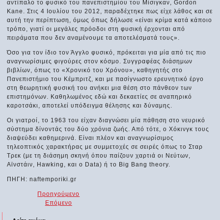
αντίπαλο το φυσικό του πανεπιστημίου του Μίσιγκαν, Gordon
Kane. Στις 4 Ιουλίου του 2012, παραδέχτηκε πως είχε λάθος και σε
αυτή την περίπτωση, όμως όπως δήλωσε «είναι κρίμα κατά κάποιο
τρόπο, γιατί οι μεγάλες πρόοδοι στη φυσική έρχονται από
πειράματα που δεν αναμένουμε τα αποτελέσματά τους».
Όσο για τον ίδιο τον Άγγλο φυσικό, πρόκειται για μία από τις πιο
αναγνωρίσιμες φιγούρες στον κόσμο. Συγγραφέας διάσημων
βιβλίων, όπως το «Χρονικό του Χρόνου», καθηγητής στο
Πανεπιστήμιο του Κέμπριτζ, και με πασίγνωστο ερευνητικό έργο
στη θεωρητική φυσική του ανήκει μια θέση στο πάνθεον των
επιστημόνων. Καθηλωμένος εδώ και δεκαετίες σε αναπηρικό
καροτσάκι, αποτελεί υπόδειγμα θέλησης και δύναμης.
Οι γιατροί, το 1963 του είχαν διαγνώσει μία πάθηση στο νευρικό
σύστημα δίνοντάς του δύο χρόνια ζωής. Από τότε, ο Χόκινγκ τους
διαψεύδει καθημερινά. Είναι πλέον και αναγνωρίσιμος
τηλεοπτικός χαρακτήρας με συμμετοχές σε σειρές όπως το Σταρ
Τρεκ (με τη διάσημη σκηνή όπου παίζουν χαρτιά οι Νεύτων,
Αϊνστάιν, Hawking, και ο Data) ή το Big Bang theory.
ΠΗΓΗ: naftemporiki.gr
Προηγούμενο
Επόμενο