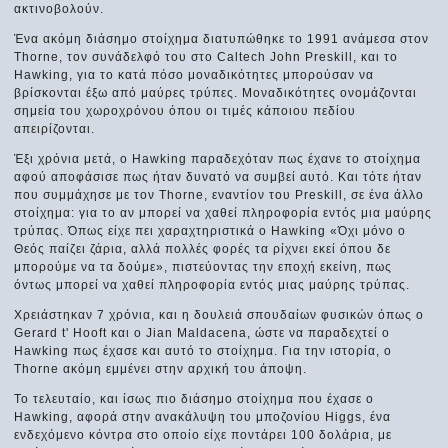
ακτινοβολούν.
Ένα ακόμη διάσημο στοίχημα διατυπώθηκε το 1991 ανάμεσα στον
Τhorne, τον συνάδελφό του στο Caltech John Preskill, και το
Hawking, για το κατά πόσο μοναδικότητες μπορούσαν να
βρίσκονται έξω από μαύρες τρύπες. Μοναδικότητες ονομάζονται
σημεία του χωροχρόνου όπου οι τιμές κάποιου πεδίου
απειρίζονται.
Έξι χρόνια μετά, ο Hawking παραδεχόταν πως έχανε το στοίχημα
αφού αποφάσισε πως ήταν δυνατό να συμβεί αυτό. Και τότε ήταν
που συμμάχησε με τον Thorne, εναντίον του Preskill, σε ένα άλλο
στοίχημα: για το αν μπορεί να χαθεί πληροφορία εντός μια μαύρης
τρύπας. Όπως είχε πει χαραχτηριστικά ο Hawking «Όχι μόνο ο
Θεός παίζει ζάρια, αλλά πολλές φορές τα ρίχνει εκεί όπου δε
μπορούμε να τα δούμε», πιστεύοντας την εποχή εκείνη, πως
όντως μπορεί να χαθεί πληροφορία εντός μιας μαύρης τρύπας.
Χρειάστηκαν 7 χρόνια, και η δουλειά σπουδαίων φυσικών όπως ο
Gerard t' Hooft και ο Jian Maldacena, ώστε να παραδεχτεί ο
Hawking πως έχασε και αυτό το στοίχημα. Για την ιστορία, ο
Thorne ακόμη εμμένει στην αρχική του άποψη.
Το τελευταίο, και ίσως πιο διάσημο στοίχημα που έχασε ο
Hawking, αφορά στην ανακάλυψη του μποζονίου Higgs, ένα
ενδεχόμενο κόντρα στο οποίο είχε ποντάρει 100 δολάρια, με