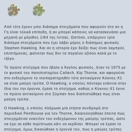
Από τότε έχουν μπει διάσημα στοιχήματα που αφορούν στο αν η
Γη είναι τελικά επίπεδη, ή αν μπορεί κάποιος να κατασκευάσει μια
μηχανή με μέγεθος 1/64 της ίντσας. Ωστόσο, υπάρχουν τρία
διάσημα στοιχήματα που έχει λάβει μέρος ο διάσημος φυσικός
Stephen Hawking. Και αν η ιστορία έχει δείξει πως είναι λαμπρός
επιστήμονας, φαίνεται πως δεν τα πηγαίνει εξίσου καλά με το
τζόγο.
Το πρώτο στοίχημα που έβαλε ο Άγγλος φυσικός, ήταν το 1975 με
το φυσικό του πανεπιστημίου Caltech, Kip Thorne, και αφορούσε
στο ενδεχόμενο το νεοπαρατηρηθέν τότε αντικείμενο Κύκνος-Χ1
να είναι μαύρη τρύπα. Ο Hawking, ο οποίος πόνταρε ενάντια στην
ίδια του την έρευνα, έχασε το στοίχημα, καθώς ο Κύκνος-Χ1 έγινε
το πρώτο αντικείμενο στο Σύμπαν που διαπιστώθηκε πως είναι
μαύρη τρύπα.
Ο Hawking, ο οποίος πλήρωσε μία ετήσια συνδρομή στο
περιοδικό Penthouse για τον Thorne, δικαιολογήθηκε έπειτα πως
στοιχημάτισε εναντίον του ενδεχόμενου της μαύρης τρύπας, ώστε
να έχει σε κάθε περίπτωση κάτι να κερδίσει. Μπορεί να έχασε το
στοίχημα, όμως δικαιώθηκε η έρευνά του, πως η μαύρες τρύπες