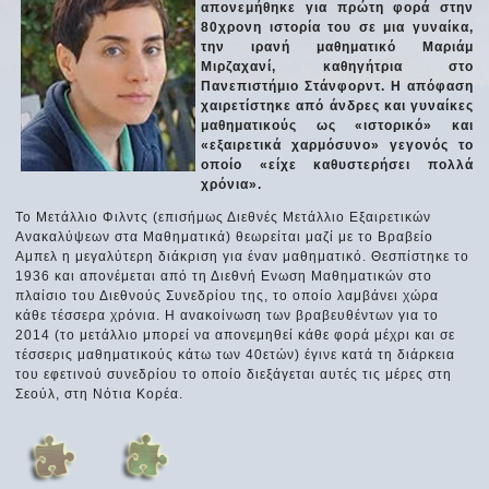
απονεμήθηκε για πρώτη φορά στην
80χρονη ιστορία του σε μια γυναίκα,
την ιρανή μαθηματικό Μαριάμ
Μιρζαχανί, καθηγήτρια στο
Πανεπιστήμιο Στάνφορντ. Η απόφαση
χαιρετίστηκε από άνδρες και γυναίκες
μαθηματικούς ως «ιστορικό» και
«εξαιρετικά χαρμόσυνο» γεγονός το
οποίο «είχε καθυστερήσει πολλά
χρόνια».
Το Μετάλλιο Φιλντς (επισήμως Διεθνές Μετάλλιο Εξαιρετικών
Ανακαλύψεων στα Μαθηματικά) θεωρείται μαζί με το Βραβείο
Αμπελ η μεγαλύτερη διάκριση για έναν μαθηματικό. Θεσπίστηκε το
1936 και απονέμεται από τη Διεθνή Ενωση Μαθηματικών στο
πλαίσιο του Διεθνούς Συνεδρίου της, το οποίο λαμβάνει χώρα
κάθε τέσσερα χρόνια. Η ανακοίνωση των βραβευθέντων για το
2014 (το μετάλλιο μπορεί να απονεμηθεί κάθε φορά μέχρι και σε
τέσσερις μαθηματικούς κάτω των 40ετών) έγινε κατά τη διάρκεια
του εφετινού συνεδρίου το οποίο διεξάγεται αυτές τις μέρες στη
Σεούλ, στη Νότια Κορέα.