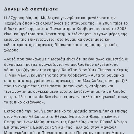
Δυναμικά συστήματα
Η 37χρονη Μαριάμ Μιρζαχανί γεννήθηκε και μεγάλωσε στην
Τεχεράνη όπου και ολοκλήρωσε τις σπουδές της. Το 2004 πήρε το
διδακτορικό της από το Πανεπιστήμιο Χάρβαρντ και από το 2008
είναι καθηγήτρια στο Πανεπιστήμιο Στάνφορντ. Μεγάλο μέρος της
έρευνάς της επικεντρώνεται στα δυναμικά συστήματα και
ειδικότερα στις επιφάνειες Riemann και τους παραμετρικούς
χώρους.
«Αυτό που ανακάλυψε η Μαριάμ είναι ότι σε ένα άλλο καθεστώς οι
δυναμικές τροχιές αναγκάζονται να ακολουθούν αλγεβρικούς
νόμους» εξήγησε στην εφημερίδα «The New York Times» ο Κέρτις
Τ. Μακ Μίλαν, καθηγητής της στο Χάρβαρντ. «Αυτά τα δυναμικά
συστήματα περιγράφουν επιφάνειες με πολλές λαβές, σαν πρέτζελ,
που το σχήμα τους εξελίσσεται με τον χρόνο, στρίβουν και
τεντώνονται με συγκεκριμένο τρόπο. Συνδέονται με το μπιλιάρδο
σε τραπέζια τα οποία δεν είναι τετράγωνα αλλά πολυγωνικά, όπως
το τυπικό οκτάγωνο».
Εκτός από την ιρανή μαθηματικό το βραβείο απονεμήθηκε επίσης
στον Αρτούρ Αβιλα από το Εθνικό Ινστιτούτο Θεωρητικών και
Εφαρμοσμένων Μαθηματικών της Βραζιλίας και το Εθνικό Κέντρο
Επιστημονικής Ερευνας (CNRS) της Γαλλίας, στον Μανζούλ
Μπαργκάβα από το Πανεπιστήμιο του Πρίνστον και στον Μάρτιν