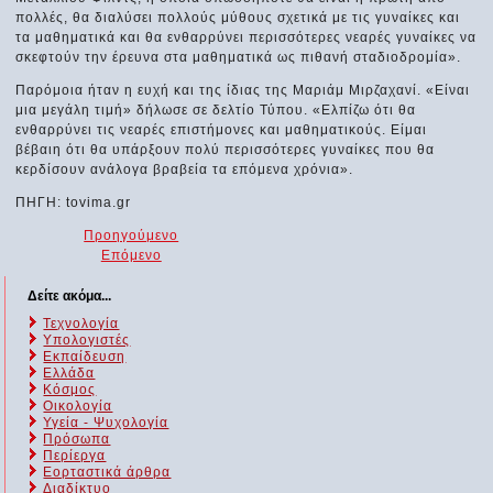
πολλές, θα διαλύσει πολλούς μύθους σχετικά με τις γυναίκες και
τα μαθηματικά και θα ενθαρρύνει περισσότερες νεαρές γυναίκες να
σκεφτούν την έρευνα στα μαθηματικά ως πιθανή σταδιοδρομία».
Παρόμοια ήταν η ευχή και της ίδιας της Μαριάμ Μιρζαχανί. «Είναι
μια μεγάλη τιμή» δήλωσε σε δελτίο Τύπου. «Ελπίζω ότι θα
ενθαρρύνει τις νεαρές επιστήμονες και μαθηματικούς. Είμαι
βέβαιη ότι θα υπάρξουν πολύ περισσότερες γυναίκες που θα
κερδίσουν ανάλογα βραβεία τα επόμενα χρόνια».
ΠΗΓΗ: tovima.gr
Προηγούμενο
Επόμενο
Δείτε ακόμα...
Τεχνολογία
Υπολογιστές
Εκπαίδευση
Ελλάδα
Κόσμος
Οικολογία
Υγεία - Ψυχολογία
Πρόσωπα
Περίεργα
Εορταστικά άρθρα
Διαδίκτυο