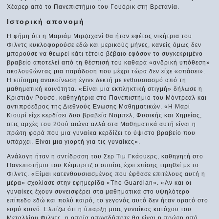
Χέαρερ από το Πανεπιστήμιο του Γουόρικ στη Βρετανία.
Ιστορική απονομή
Η φήμη ότι η Μαριάμ Μιρζαχανί θα ήταν εφέτος νικήτρια του
Φιλντς κυκλοφορούσε εδώ και μερικούς μήνες, κανείς όμως δεν
μπορούσε να θεωρεί κάτι τέτοιο βέβαιο εφόσον το συγκεκριμένο
βραβείο αποτελεί από τη θέσπισή του καθαρά «ανδρική υπόθεση»
ακολουθώντας μια παράδοση που μέχρι τώρα δεν είχε «σπάσει».
Η επίσημη ανακοίνωση έγινε δεκτή με ενθουσιασμό από τη
μαθηματική κοινότητα. «Είναι μια εκπληκτική στιγμή» δήλωσε η
Κριστιάν Ρουσό, καθηγήτρια στο Πανεπιστήμιο του Μόντρεαλ και
αντιπρόεδρος της Διεθνούς Ενωσης Μαθηματικών. «Η Μαρί
Κιουρί είχε κερδίσει δυο βραβεία Νομπελ, Φυσικής και Χημείας,
στις αρχές του 20ού αιώνα αλλά στα Μαθηματικά αυτή είναι η
πρώτη φορά που μια γυναίκα κερδίζει το ύψιστο βραβείο που
υπάρχει. Είναι μια γιορτή για τις γυναίκες».
Ανάλογη ήταν η αντίδραση του Σερ Τιμ Γκάουερς, καθηγητή στο
Πανεπιστήμιο του Κέιμπριτζ ο οποίος έχει επίσης τιμηθεί με το
Φιλντς. «Είμαι κατενθουσιασμένος που έφθασε επιτέλους αυτή η
μέρα» σχολίασε στην εφημερίδα «The Guardian». «Αν και οι
γυναίκες έχουν συνεισφέρει στα μαθηματικά στο υψηλότερο
επίπεδο εδώ και πολύ καιρό, το γεγονός αυτό δεν ήταν ορατό στο
ευρύ κοινό. Ελπίζω ότι η ύπαρξη μιας γυναίκας κατόχου του
Μεταλλίου Φιλντς, η οποία οπωσδήποτε θα είναι η πρώτη από