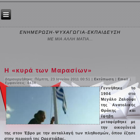
ΕΝΗΜΕΡΩΣΗ-ΨΥΧΑΓΩΓΙΑ-ΕΚΠΑΙΔΕΥΣΗ
ΜΕ ΜΙΑ ΑΛΛΗ ΜΑΤΙΑ...
Η «κυρά των Μαρασίων»
Δημιουργήθηκε: Πέμπτη, 23 Ιουνίου 2011 00:51
|
Εκτύπωση
|
Email
|
Εμφανίσεις: 4434
Γεννήθηκε το
1904 στο
Μεγάλο Ζαλούφι
της Ανατολικής
Θράκης και
έφηβη
μεταφέρθηκε με
την οικογένειά
της στον Έβρο με την ανταλλαγή των πληθυσμών, όπου έζησε
στην περιοχή της Ορεστιάδας.