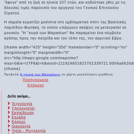
"έφυγε" από τη ζωή σε ηλικία 107 ετών, και κηδεύτηκε χθες με τις
δέουσες τιμές παρουσία του αρχηγού του Γενικού Επιτελείου
Στρατού.
Η σημαία κυματίζει μεσίστια στο εμβληματικό σπίτι της Βασιλικής
Λαμπίδου-Φωτάκη, το οποίο υπάρχουν σκέψεις να μετατραπεί σε
μουσείο. "Η ''κυρά των Μαρασίων'' θα παραμείνει ένα σύμβολο
αγάπης προς την πατρίδα και τον τόπο της, τον ακριτικό Εβρο.
{iframe width="425" height="350" frameborder="0" scrolling="no"
marginheight="0" marginwidth="0"
src="http://maps.google.com/maps/ms?
msa=0&ie=UTF8&t=h&msid=211924651823701339721.0004a6620d8
{/iframe}
Προβολή
Η «κυρά των Μαρασίων»
σε χάρτη μεγαλύτερου μεγέθους
Προηγούμενο
Επόμενο
Δείτε ακόμα...
Τεχνολογία
Υπολογιστές
Εκπαίδευση
Ελλάδα
Κόσμος
Οικολογία
Υγεία - Ψυχολογία