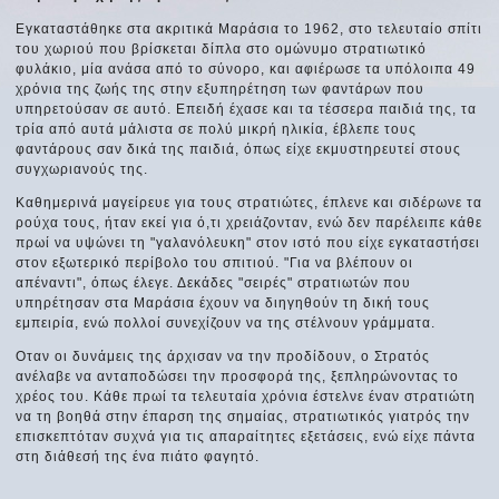
Εγκαταστάθηκε στα ακριτικά Μαράσια το 1962, στο τελευταίο σπίτι
του χωριού που βρίσκεται δίπλα στο ομώνυμο στρατιωτικό
φυλάκιο, μία ανάσα από το σύνορο, και αφιέρωσε τα υπόλοιπα 49
χρόνια της ζωής της στην εξυπηρέτηση των φαντάρων που
υπηρετούσαν σε αυτό. Επειδή έχασε και τα τέσσερα παιδιά της, τα
τρία από αυτά μάλιστα σε πολύ μικρή ηλικία, έβλεπε τους
φαντάρους σαν δικά της παιδιά, όπως είχε εκμυστηρευτεί στους
συγχωριανούς της.
Καθημερινά μαγείρευε για τους στρατιώτες, έπλενε και σιδέρωνε τα
ρούχα τους, ήταν εκεί για ό,τι χρειάζονταν, ενώ δεν παρέλειπε κάθε
πρωί να υψώνει τη "γαλανόλευκη" στον ιστό που είχε εγκαταστήσει
στον εξωτερικό περίβολο του σπιτιού. "Για να βλέπουν οι
απέναντι", όπως έλεγε. Δεκάδες "σειρές" στρατιωτών που
υπηρέτησαν στα Μαράσια έχουν να διηγηθούν τη δική τους
εμπειρία, ενώ πολλοί συνεχίζουν να της στέλνουν γράμματα.
Οταν οι δυνάμεις της άρχισαν να την προδίδουν, ο Στρατός
ανέλαβε να ανταποδώσει την προσφορά της, ξεπληρώνοντας το
χρέος του. Κάθε πρωί τα τελευταία χρόνια έστελνε έναν στρατιώτη
να τη βοηθά στην έπαρση της σημαίας, στρατιωτικός γιατρός την
επισκεπτόταν συχνά για τις απαραίτητες εξετάσεις, ενώ είχε πάντα
στη διάθεσή της ένα πιάτο φαγητό.