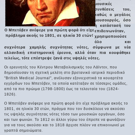
μουσικές
συνθέσεις του,
καθώς ο μεγάλος
μουσουργός, όσο
η κατάστασή του
Ο Μπετόβεν ανέφερε για πρώτη φορά ότι είχε
επιδεινωνόταν,
πρόβλημα ακοής το 1801, σε ηλικία 30 ετών!
χρησιμοποιούσε
όλο και
συχνότερα χαμηλής συχνότητας νότες, σύμφωνα με νέα
ολλανδική επιστημονική έρευνα, αλλά όταν πια κουφάθηκε
τελείως, τότε επέστρεψε ξανά στις υψηλές νότες.
Οι ερευνητές του Κέντρου Μεταβολισμικής του Λάϊντεν, που
δημοσίευσαν τη σχετική μελέτη στο βρετανικό ιατρικό περιοδικό
"British Medical Journal", ανέλυσαν εξονυχιστικά τα κουαρτέτα
εγχόρδων του Μπετόβεν, τα οποία κατέταξαν σε τέσσερις ομάδες,
από τα πιο πρώιμα (1798-1800) έως τα τελευταία του (1824-
1826).
Ο Μπετόβεν ανέφερε για πρώτη φορά ότι είχε πρόβλημα ακοής το
1801, σε ηλικία 30 ετών, πράγμα που τον δυσκόλευε να ακούσει
τις υψηλής συχνότητας νότες τόσο των μουσικών οργάνων, όσο
και των φωνών. Το 1812 οι άλλοι γύρω του έπρεπε να φωνάζουν
για να τους ακούσει και το 1818 άρχισε πλέον να επικοινωνεί με
γραπτά σημειώματα.