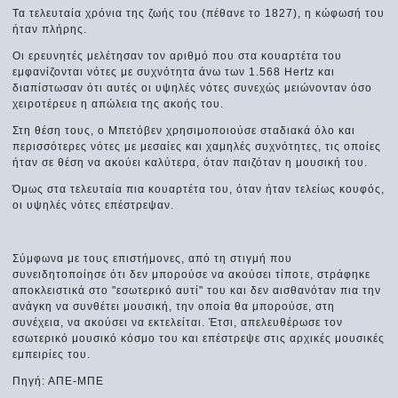
Τα τελευταία χρόνια της ζωής του (πέθανε το 1827), η κώφωσή του
ήταν πλήρης.
Οι ερευνητές μελέτησαν τον αριθμό που στα κουαρτέτα του
εμφανίζονται νότες με συχνότητα άνω των 1.568 Hertz και
διαπίστωσαν ότι αυτές οι υψηλές νότες συνεχώς μειώνονταν όσο
χειροτέρευε η απώλεια της ακοής του.
Στη θέση τους, ο Μπετόβεν χρησιμοποιούσε σταδιακά όλο και
περισσότερες νότες με μεσαίες και χαμηλές συχνότητες, τις οποίες
ήταν σε θέση να ακούει καλύτερα, όταν παιζόταν η μουσική του.
Όμως στα τελευταία πια κουαρτέτα του, όταν ήταν τελείως κουφός,
οι υψηλές νότες επέστρεψαν.
Σύμφωνα με τους επιστήμονες, από τη στιγμή που
συνειδητοποίησε ότι δεν μπορούσε να ακούσει τίποτε, στράφηκε
αποκλειστικά στο "εσωτερικό αυτί" του και δεν αισθανόταν πια την
ανάγκη να συνθέτει μουσική, την οποία θα μπορούσε, στη
συνέχεια, να ακούσει να εκτελείται. Έτσι, απελευθέρωσε τον
εσωτερικό μουσικό κόσμο του και επέστρεψε στις αρχικές μουσικές
εμπειρίες του.
Πηγή: ΑΠΕ-ΜΠΕ