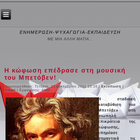
ΕΝΗΜΕΡΩΣΗ-ΨΥΧΑΓΩΓΙΑ-ΕΚΠΑΙΔΕΥΣΗ
ΜΕ ΜΙΑ ΑΛΛΗ ΜΑΤΙΑ...
Η κώφωση επέδρασε στη μουσική
του Μπετόβεν!
Δημιουργήθηκε: Τετάρτη, 21 Δεκεμβρίου 2011 13:16
|
Εκτύπωση
|
Email
| Εμφανίσεις: 4060
Η σταδιακή
καταβύθιση του
Μπετόβεν στη
σιωπηλή
επικράτεια της
κώφωσης,
επηρέασε
σημαντικά τις