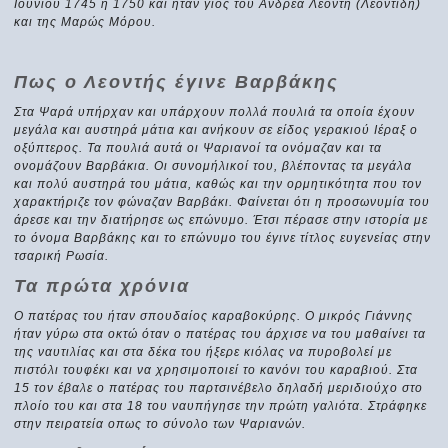
Ιουνίου 1745 ή 1750 και ήταν γιος του Ανδρέα Λεοντή (Λεοντίδη)
και της Μαρώς Μόρου.
Πως ο Λεοντής έγινε Βαρβάκης
Στα Ψαρά υπήρχαν και υπάρχουν πολλά πουλιά τα οποία έχουν
μεγάλα και αυστηρά μάτια και ανήκουν σε είδος γερακιού Ιέραξ ο
οξύπτερος. Τα πουλιά αυτά οι Ψαριανοί τα ονόμαζαν και τα
ονομάζουν Βαρβάκια. Οι συνομήλικοί του, βλέποντας τα μεγάλα
και πολύ αυστηρά του μάτια, καθώς και την ορμητικότητα που τον
χαρακτήριζε τον φώναζαν Βαρβάκι. Φαίνεται ότι η προσωνυμία του
άρεσε και την διατήρησε ως επώνυμο. Έτσι πέρασε στην ιστορία με
το όνομα Βαρβάκης και το επώνυμο του έγινε τίτλος ευγενείας στην
τσαρική Ρωσία.
Τα πρώτα χρόνια
Ο πατέρας του ήταν σπουδαίος καραβοκύρης. Ο μικρός Γιάννης
ήταν γύρω στα οκτώ όταν ο πατέρας του άρχισε να του μαθαίνει τα
της ναυτιλίας και στα δέκα του ήξερε κιόλας να πυροβολεί με
πιστόλι τουφέκι και να χρησιμοποιεί το κανόνι του καραβιού. Στα
15 τον έβαλε ο πατέρας του παρτσινέβελο δηλαδή μεριδιούχο στο
πλοίο του και στα 18 του ναυπήγησε την πρώτη γαλιότα. Στράφηκε
στην πειρατεία οπως το σύνολο των Ψαριανών.