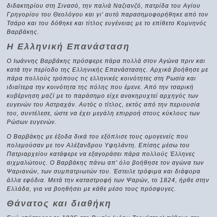
διδακτηρίου στη Σινασό, την παλιά Ναζιανζό, πατρίδα του Αγίου
Γρηγορίου του Θεολόγου και γι' αυτό παρασημοφορήθηκε από τον
Τσάρο και του δόθηκε και τίτλος ευγένειας με το επίθετο Κομνηνός
Βαρβάκης.
Η Ελληνική Επανάσταση
Ο Ιωάννης Βαρβάκης πρόσφερε πάρα πολλά στον Αγώνα πριν και
κατά την περίοδο της Ελληνικής Επανάστασης. Αρχικά βοήθησε με
πάρα πολλούς τρόπους τις ελληνικές κοινότητες στη Ρωσία και
ιδιαίτερα την κοινότητα της πόλης που έμενε. Από την τσαρική
κυβέρνηση μαζί με το παράσημο είχε ανακηρυχτεί αρχηγός των
ευγενών του Αστραχάν. Αυτός ο τίτλος, εκτός από την περιουσία
του, συντέλεσε, ώστε να έχει μεγάλη επιρροή στους κύκλους των
Ρώσων ευγενών.
Ο Βαρβάκης με έξοδα δικά του εξόπλισε τους ομογενείς που
πολεμούσαν με τον Αλέξανδρου Υψηλάντη. Επίσης μέσω του
Πατριαρχείου κατάφερε να εξαγοράσει πάρα πολλούς Έλληνες
αιχμαλώτους. Ο Βαρβάκης πάνω απ' όλο βοήθησε τον αγώνα των
Ψαριανών, των συμπατριωτών του. Έστειλε τρόφιμα και διάφορα
άλλα εφόδια. Μετά την καταστροφή των Ψαρών, το 1824, ήρθε στην
Ελλάδα, για να βοηθήσει με κάθε μέσο τους πρόσφυγες.
Θάνατος και διαθήκη