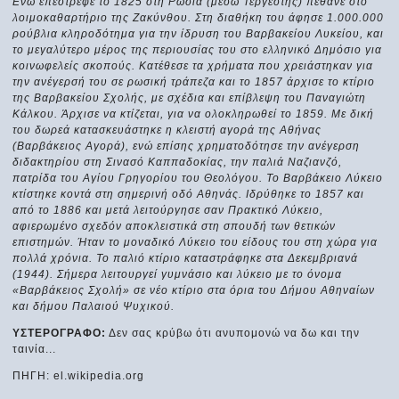
Ενώ επέστρεφε το 1825 στη Ρωσία (μέσω Τεργέστης) πέθανε στο
λοιμοκαθαρτήριο της Ζακύνθου. Στη διαθήκη του άφησε 1.000.000
ρούβλια κληροδότημα για την ίδρυση του Βαρβακείου Λυκείου, και
το μεγαλύτερο μέρος της περιουσίας του στο ελληνικό Δημόσιο για
κοινωφελείς σκοπούς. Κατέθεσε τα χρήματα που χρειάστηκαν για
την ανέγερσή του σε ρωσική τράπεζα και το 1857 άρχισε το κτίριο
της Βαρβακείου Σχολής, με σχέδια και επίβλεψη του Παναγιώτη
Κάλκου. Άρχισε να κτίζεται, για να ολοκληρωθεί το 1859. Με δική
του δωρεά κατασκευάστηκε η κλειστή αγορά της Αθήνας
(Βαρβάκειος Αγορά), ενώ επίσης χρηματοδότησε την ανέγερση
διδακτηρίου στη Σινασό Καππαδοκίας, την παλιά Ναζιανζό,
πατρίδα του Αγίου Γρηγορίου του Θεολόγου. Το Βαρβάκειο Λύκειο
κτίστηκε κοντά στη σημερινή οδό Αθηνάς. Ιδρύθηκε το 1857 και
από το 1886 και μετά λειτούργησε σαν Πρακτικό Λύκειο,
αφιερωμένο σχεδόν αποκλειστικά στη σπουδή των θετικών
επιστημών. Ήταν το μοναδικό Λύκειο του είδους του στη χώρα για
πολλά χρόνια. Το παλιό κτίριο καταστράφηκε στα Δεκεμβριανά
(1944). Σήμερα λειτουργεί γυμνάσιo και λύκειο με το όνομα
«Βαρβάκειος Σχολή» σε νέο κτίριο στα όρια του Δήμου Αθηναίων
και δήμου Παλαιού Ψυχικού.
ΥΣΤΕΡΟΓΡΑΦΟ:
Δεν σας κρύβω ότι ανυπομονώ να δω και την
ταινία...
ΠΗΓΗ: el.wikipedia.org