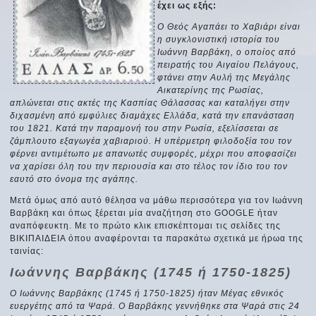
έχει ως εξής:
Ο Θεός Αγαπάει το Χαβιάρι είναι
η συγκλονιστική ιστορία του
Ιωάννη Βαρβάκη, ο οποίος από
πειρατής του Αιγαίου Πελάγους,
φτάνει στην Αυλή της Μεγάλης
Αικατερίνης της Ρωσίας,
απλώνεται στις ακτές της Κασπίας Θάλασσας και καταλήγει στην
διχασμένη από εμφύλιες διαμάχες Ελλάδα, κατά την επανάσταση
του 1821. Κατά την παραμονή του στην Ρωσία, εξελίσσεται σε
ζάμπλουτο εξαγωγέα χαβιαριού. Η υπέρμετρη φιλοδοξία του τον
φέρνει αντιμέτωπο με απανωτές συμφορές, μέχρι που αποφασίζει
να χαρίσει όλη του την περιουσία και στο τέλος τον ίδιο του τον
εαυτό στο όνομα της αγάπης.
Μετά όμως από αυτό θέλησα να μάθω περισσότερα για τον Ιωάννη
Βαρβάκη και όπως ξέρεται μία αναζήτηση στο GOOGLE ήταν
αναπόφευκτη. Με το πρώτο κλικ επισκέπτομαι τις σελίδες της
ΒΙΚΙΠΑΙΔΕΙΑ όπου αναφέρονται τα παρακάτω σχετικά με ήρωα της
ταινίας:
Ιωάννης Βαρβάκης (1745 ή 1750-1825)
Ο Ιωάννης Βαρβάκης (1745 ή 1750-1825) ήταν Mέγας εθνικός
ευεργέτης από τα Ψαρά. Ο Βαρβάκης γεννήθηκε στα Ψαρά στις 24