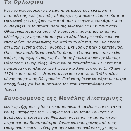
Τα Ορλωφικά
Κατά το ρωσοτουρκικό πόλεμο πήρε μέρος σαν κυβερνήτης
πυρπολικού, ενώ ήταν ήδη πλοίαρχος εμπορικού πλοίου. Κατά τα
Ορλωφικά (1770), ήταν ένας από τους Έλληνες ορθοδόξους που
συντάχθηκε με τα στρατεύματα της Αικατερίνης Β' ενάντια στην
Οθωμανική Αυτοκρατορία. Ο Ψαριανός πλοιοκτήτης εκποίησε
ολόκληρη την περιουσία του για να εξοπλίσει με κανόνια και να
επανδρώσει με στρατιώτες ένα από τα πλοία του, που θα έπεφτε
στη μάχη ενάντια στους Τούρκους. Εκείνος θα ήταν ο καπετάνιος.
Όμως δεν πρόλαβε να αναλάβει δράση. Ο σουλτάνος υπέγραψε
ειρήνη, παραχωρώντας στη Ρωσία τις βόρειες ακτές της Μαύρης
Θάλασσας. Ο Βαρβάκης, όπως και οι περισσότεροι Έλληνες που
πολέμησαν στο πλευρό των Ρώσων στο Αιγαίο, από το 1770 έως το
1774, έτσι κι αυτός... ξέμεινε, αναγκασμένος να τα βγάλει πέρα
μόνος του με τους Οθωμανούς. Εκεί κατόρθωσε να πάρει μια μικρή
αποζημίωση για ένα πυρπολικό του που καταστράφηκε στον
Τσεσμέ.
Ευνοούμενος της Μεγάλης Αικατερίνης
Μετά τη λήξη του Τρίτου Ρωσσοτουρκικού πολέμου (1676-1878)
και την υπογραφή της Συνθήκης του Κιουτσούκ Καϊναρτζή ο
Βαρβάκης επέστρεψε στα Ψαρά,και συνέχισε την εμπορική και
πειρατική του δραστηριότητα. Όντας επικηρυγμένος από τους
Οθωμανούς έβαλε πλώρη για την Κωνσταντινούπολη, χωρίς να