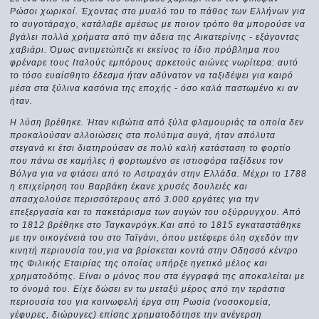
Ρώσοι χωρικοί. Έχοντας στο μυαλό του το πάθος των Ελλήνων για
το αυγοτάραχο, κατάλαβε αμέσως με ποιον τρόπο θα μπορούσε να
βγάλει πολλά χρήματα από την άδεια της Αικατερίνης - εξάγοντας
χαβιάρι. Όμως αντιμετώπιζε κι εκείνος το ίδιο πρόβλημα που
φρέναρε τους Ιταλούς εμπόρους αρκετούς αιώνες νωρίτερα: αυτό
το τόσο ευαίσθητο έδεσμα ήταν αδύνατον να ταξιδέψει για καιρό
μέσα στα ξύλινα κασόνια της εποχής - όσο καλά παστωμένο κι αν
ήταν.
Η λύση βρέθηκε. Ήταν κιβώτια από ξύλα φλαμουριάς τα οποία δεν
προκαλούσαν αλλοιώσεις στα πολύτιμα αυγά, ήταν απόλυτα
στεγανά κι έτσι διατηρούσαν σε πολύ καλή κατάσταση το φορτίο
που πάνω σε καμήλες ή φορτωμένο σε ιστιοφόρα ταξίδευε τον
Βόλγα για να φτάσει από το Αστραχάν στην Ελλάδα. Μέχρι το 1788
η επιχείρηση του Βαρβάκη έκανε χρυσές δουλειές και
απασχολούσε περισσότερους από 3.000 εργάτες για την
επεξεργασία και το πακετάρισμα των αυγών του οξύρρυγχου. Από
το 1812 βρέθηκε στο Ταγκανρόγκ.Και από το 1815 εγκαταστάθηκε
με την οικογένειά του στο Ταϊγάνι, όπου μετέφερε όλη σχεδόν την
κινητή περιουσία του,για να βρίσκεται κοντά στην Οδησσό κέντρο
της Φιλικής Εταιρίας της οποίας υπήρξε ηγετικό μέλος και
χρηματοδότης. Είναι ο μόνος που στα έγγραφά της αποκαλείται με
το όνομά του. Είχε δώσει εν τω μεταξύ μέρος από την τεράστια
περιουσία του για κοινωφελή έργα στη Ρωσία (νοσοκομεία,
γέφυρες, διώρυγες) επίσης χρηματοδότησε την ανέγερση