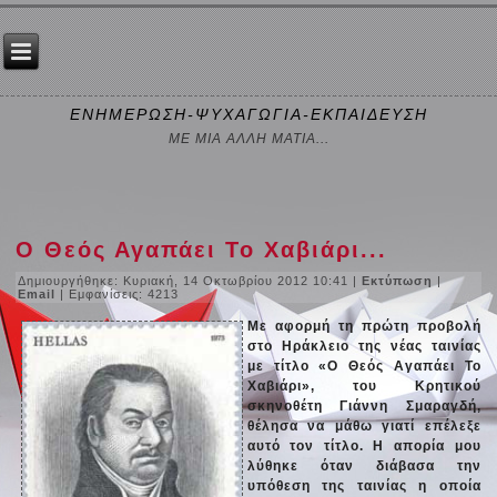
ΕΝΗΜΕΡΩΣΗ-ΨΥΧΑΓΩΓΙΑ-ΕΚΠΑΙΔΕΥΣΗ
ΜΕ ΜΙΑ ΑΛΛΗ ΜΑΤΙΑ...
Ο Θεός Αγαπάει Το Χαβιάρι...
Δημιουργήθηκε: Κυριακή, 14 Οκτωβρίου 2012 10:41
|
Εκτύπωση
|
Email
| Εμφανίσεις: 4213
Με αφορμή τη πρώτη προβολή
στο Ηράκλειο της νέας ταινίας
με τίτλο «Ο Θεός Αγαπάει Το
Χαβιάρι», του Κρητικού
σκηνοθέτη Γιάννη Σμαραγδή,
θέλησα να μάθω γιατί επέλεξε
αυτό τον τίτλο. Η απορία μου
λύθηκε όταν διάβασα την
υπόθεση της ταινίας η οποία