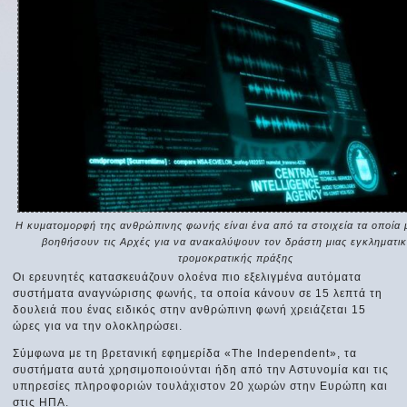
Η κυματομορφή της ανθρώπινης φωνής είναι ένα από τα στοιχεία τα οποία 
βοηθήσουν τις Αρχές για να ανακαλύψουν τον δράστη μιας εγκληματικ
τρομοκρατικής πράξης
Οι ερευνητές κατασκευάζουν ολοένα πιο εξελιγμένα αυτόματα
συστήματα αναγνώρισης φωνής, τα οποία κάνουν σε 15 λεπτά τη
δουλειά που ένας ειδικός στην ανθρώπινη φωνή χρειάζεται 15
ώρες για να την ολοκληρώσει.
Σύμφωνα με τη βρετανική εφημερίδα «The Independent», τα
συστήματα αυτά χρησιμοποιούνται ήδη από την Αστυνομία και τις
υπηρεσίες πληροφοριών τουλάχιστον 20 χωρών στην Ευρώπη και
στις ΗΠΑ.