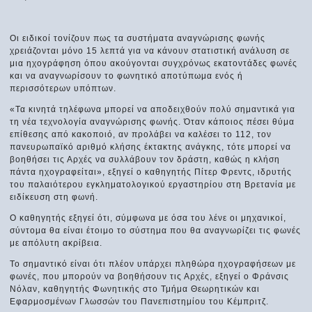
Οι ειδικοί τονίζουν πως τα συστήματα αναγνώρισης φωνής
χρειάζονται μόνο 15 λεπτά για να κάνουν στατιστική ανάλυση σε
μια ηχογράφηση όπου ακούγονται συγχρόνως εκατοντάδες φωνές
και να αναγνωρίσουν το φωνητικό αποτύπωμα ενός ή
περισσότερων υπόπτων.
«Τα κινητά τηλέφωνα μπορεί να αποδειχθούν πολύ σημαντικά για
τη νέα τεχνολογία αναγνώρισης φωνής. Όταν κάποιος πέσει θύμα
επίθεσης από κακοποιό, αν προλάβει να καλέσει το 112, τον
πανευρωπαϊκό αριθμό κλήσης έκτακτης ανάγκης, τότε μπορεί να
βοηθήσει τις Αρχές να συλλάβουν τον δράστη, καθώς η κλήση
πάντα ηχογραφείται», εξηγεί ο καθηγητής Πίτερ Φρεντς, ιδρυτής
του παλαιότερου εγκληματολογικού εργαστηρίου στη Βρετανία με
ειδίκευση στη φωνή.
Ο καθηγητής εξηγεί ότι, σύμφωνα με όσα του λένε οι μηχανικοί,
σύντομα θα είναι έτοιμο το σύστημα που θα αναγνωρίζει τις φωνές
με απόλυτη ακρίβεια.
Το σημαντικό είναι ότι πλέον υπάρχει πληθώρα ηχογραφήσεων με
φωνές, που μπορούν να βοηθήσουν τις Αρχές, εξηγεί ο Φράνσις
Νόλαν, καθηγητής Φωνητικής στο Τμήμα Θεωρητικών και
Εφαρμοσμένων Γλωσσών του Πανεπιστημίου του Κέμπριτζ.