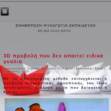
ΕΝΗΜΕΡΩΣΗ-ΨΥΧΑΓΩΓΙΑ-ΕΚΠΑΙΔΕΥΣΗ
ΜΕ ΜΙΑ ΑΛΛΗ ΜΑΤΙΑ...
3D προβολή που δεν απαιτεί ειδικά
γυαλιά
Δημιουργήθηκε: Σάββατο, 26 Ιουλίου 2014 23:10
|
Εκτύπωση
|
Email
|
Εμφανίσεις: 3319
Mε τη συγκεκριμένη μέθοδο επιτυγχάνεται η
προβολή διαφορετικής προοπτικής, του ίδιου
αντικειμένου, ανάλογα με το που βρίσκεται ο
θεατής...