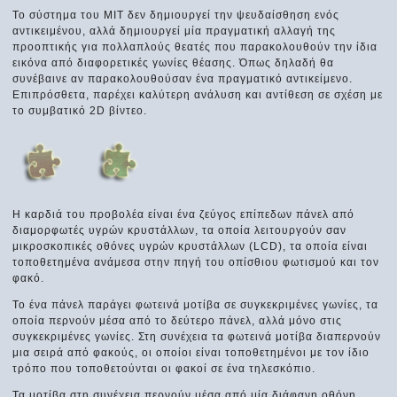
Το σύστημα του MIT δεν δημιουργεί την ψευδαίσθηση ενός
αντικειμένου, αλλά δημιουργεί μία πραγματική αλλαγή της
προοπτικής για πολλαπλούς θεατές που παρακολουθούν την ίδια
εικόνα από διαφορετικές γωνίες θέασης. Όπως δηλαδή θα
συνέβαινε αν παρακολουθούσαν ένα πραγματικό αντικείμενο.
Επιπρόσθετα, παρέχει καλύτερη ανάλυση και αντίθεση σε σχέση με
το συμβατικό 2D βίντεο.
Η καρδιά του προβολέα είναι ένα ζεύγος επίπεδων πάνελ από
διαμορφωτές υγρών κρυστάλλων, τα οποία λειτουργούν σαν
μικροσκοπικές οθόνες υγρών κρυστάλλων (LCD), τα οποία είναι
τοποθετημένα ανάμεσα στην πηγή του οπίσθιου φωτισμού και τον
φακό.
Το ένα πάνελ παράγει φωτεινά μοτίβα σε συγκεκριμένες γωνίες, τα
οποία περνούν μέσα από το δεύτερο πάνελ, αλλά μόνο στις
συγκεκριμένες γωνίες. Στη συνέχεια τα φωτεινά μοτίβα διαπερνούν
μια σειρά από φακούς, οι οποίοι είναι τοποθετημένοι με τον ίδιο
τρόπο που τοποθετούνται οι φακοί σε ένα τηλεσκόπιο.
Τα μοτίβα στη συνέχεια περνούν μέσα από μία διάφανη οθόνη