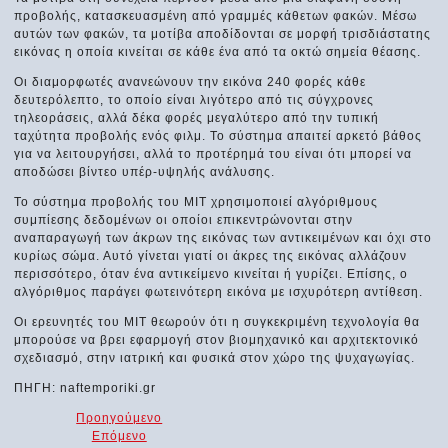
προβολής, κατασκευασμένη από γραμμές κάθετων φακών. Μέσω
αυτών των φακών, τα μοτίβα αποδίδονται σε μορφή τρισδιάστατης
εικόνας η οποία κινείται σε κάθε ένα από τα οκτώ σημεία θέασης.
Οι διαμορφωτές ανανεώνουν την εικόνα 240 φορές κάθε
δευτερόλεπτο, το οποίο είναι λιγότερο από τις σύγχρονες
τηλεοράσεις, αλλά δέκα φορές μεγαλύτερο από την τυπική
ταχύτητα προβολής ενός φιλμ. Το σύστημα απαιτεί αρκετό βάθος
για να λειτουργήσει, αλλά το προτέρημά του είναι ότι μπορεί να
αποδώσει βίντεο υπέρ-υψηλής ανάλυσης.
Το σύστημα προβολής του MIT χρησιμοποιεί αλγόριθμους
συμπίεσης δεδομένων οι οποίοι επικεντρώνονται στην
αναπαραγωγή των άκρων της εικόνας των αντικειμένων και όχι στο
κυρίως σώμα. Αυτό γίνεται γιατί οι άκρες της εικόνας αλλάζουν
περισσότερο, όταν ένα αντικείμενο κινείται ή γυρίζει. Επίσης, ο
αλγόριθμος παράγει φωτεινότερη εικόνα με ισχυρότερη αντίθεση.
Οι ερευνητές του MIT θεωρούν ότι η συγκεκριμένη τεχνολογία θα
μπορούσε να βρει εφαρμογή στον βιομηχανικό και αρχιτεκτονικό
σχεδιασμό, στην ιατρική και φυσικά στον χώρο της ψυχαγωγίας.
ΠΗΓΗ: naftemporiki.gr
Προηγούμενο
Επόμενο