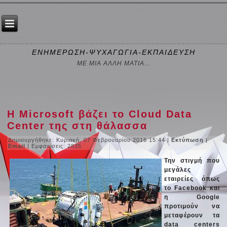
ΕΝΗΜΕΡΩΣΗ-ΨΥΧΑΓΩΓΙΑ-ΕΚΠΑΙΔΕΥΣΗ
ΜΕ ΜΙΑ ΑΛΛΗ ΜΑΤΙΑ...
Η Microsoft βάζει το Cloud Data
Center της στη θάλασσα
Δημιουργήθηκε: Κυριακή, 07 Φεβρουαρίου 2016 15:44
|
Εκτύπωση
|
Email
| Εμφανίσεις: 2835
Την στιγμή που
μεγάλες
εταιρείες όπως
το Facebook και
η Google
προτιμούν να
μεταφέρουν τα
data centers