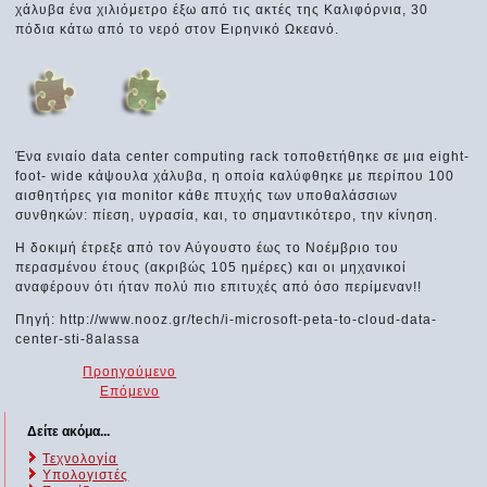
χάλυβα ένα χιλιόμετρο έξω από τις ακτές της Καλιφόρνια, 30
πόδια κάτω από το νερό στον Ειρηνικό Ωκεανό.
Ένα ενιαίο data center computing rack τοποθετήθηκε σε μια eight-
foot- wide κάψουλα χάλυβα, η οποία καλύφθηκε με περίπου 100
αισθητήρες για monitor κάθε πτυχής των υποθαλάσσιων
συνθηκών: πίεση, υγρασία, και, το σημαντικότερο, την κίνηση.
Η δοκιμή έτρεξε από τον Αύγουστο έως το Νοέμβριο του
περασμένου έτους (ακριβώς 105 ημέρες) και οι μηχανικοί
αναφέρουν ότι ήταν πολύ πιο επιτυχές από όσο περίμεναν!!
Πηγή: http://www.nooz.gr/tech/i-microsoft-peta-to-cloud-data-
center-sti-8alassa
Προηγούμενο
Επόμενο
Δείτε ακόμα...
Τεχνολογία
Υπολογιστές