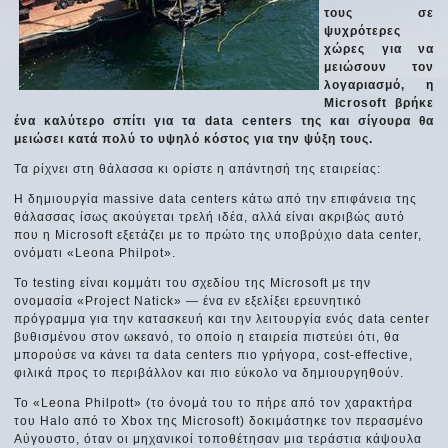
τους σε
ψυχρότερες
χώρες για να
μειώσουν τον
λογαριασμό, η
Microsoft βρήκε
ένα καλύτερο σπίτι για τα data centers της και σίγουρα θα
μειώσει κατά πολύ το υψηλό κόστος για την ψύξη τους.
Τα ρίχνει στη θάλασσα κι ορίστε η απάντησή της εταιρείας:
Η δημιουργία massive data centers κάτω από την επιφάνεια της
θάλασσας ίσως ακούγεται τρελή ιδέα, αλλά είναι ακριβώς αυτό
που η Microsoft εξετάζει με το πρώτο της υποβρύχιο data center,
ονόματι «Leona Philpot».
Το testing είναι κομμάτι του σχεδίου της Microsoft με την
ονομασία «Project Natick» — ένα εν εξελίξει ερευνητικό
πρόγραμμα για την κατασκευή και την λειτουργία ενός data center
βυθισμένου στον ωκεανό, το οποίο η εταιρεία πιστεύει ότι, θα
μπορούσε να κάνει τα data centers πιο γρήγορα, cost-effective,
φιλικά προς το περιβάλλον και πιο εύκολο να δημιουργηθούν.
Το «Leona Philpott» (το όνομά του το πήρε από τον χαρακτήρα
του Halo από το Xbox της Microsoft) δοκιμάστηκε τον περασμένο
Αύγουστο, όταν οι μηχανικοί τοποθέτησαν μια τεράστια κάψουλα