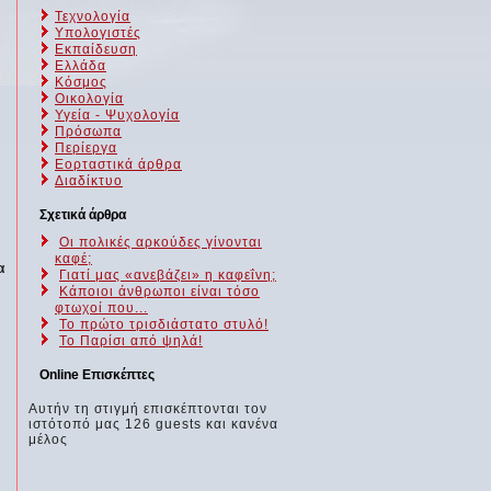
Τεχνολογία
Υπολογιστές
Εκπαίδευση
Ελλάδα
Κόσμος
Οικολογία
Υγεία - Ψυχολογία
Πρόσωπα
Περίεργα
Εορταστικά άρθρα
Διαδίκτυο
Σχετικά άρθρα
Οι πολικές αρκούδες γίνονται
καφέ;
α
Γιατί μας «ανεβάζει» η καφεΐνη;
Κάποιοι άνθρωποι είναι τόσο
φτωχοί που...
Το πρώτο τρισδιάστατο στυλό!
Το Παρίσι από ψηλά!
Online Επισκέπτες
Αυτήν τη στιγμή επισκέπτονται τον
ιστότοπό μας 126 guests και κανένα
μέλος