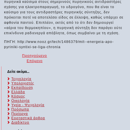
πυρηνικά καύσιμα στους σημερινούς πυρηνικούς αντιδραστήρες
σχάσης για ηλεκτροπαραγωγή, το υδρογόνο, που θα είναι το
καύσιμο για τους αντιδραστήρες πυρηνικής σύντηξης, δεν
πρόκειται ποτέ να αποτελέσει είδος σε έλλειψη, καθώς υπάρχει σε
αφθονία παντού. Επιπλέον, εκτός από το ότι δεν δημιουργεί
«αέρια του θερμοκηπίου», η πυρηνική σύντηξη δεν παράγει ούτε
επικίνδυνα ραδιενεργά απόβλητα, όπως συμβαίνει με τη σχάση.
ΠΗΓΗ: http://www.nooz.gr/tech/1486379/mit--energeia-apo-
pyriniki-syntixi-se-liga-chronia
Προηγούμενο
Επόμενο
Δείτε ακόμα...
Τεχνολογία
Υπολογιστές
Εκπαίδευση
Ελλάδα
Κόσμος
Οικολογία
Υγεία - Ψυχολογία
Πρόσωπα
Περίεργα
Εορταστικά άρθρα
Διαδίκτυο