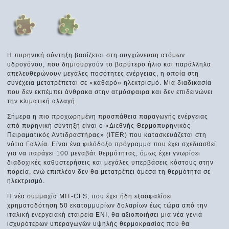
Η πυρηνική σύντηξη βασίζεται στη συγχώνευση ατόμων
υδρογόνου, που δημιουργούν το βαρύτερο ήλιο και παράλληλα
απελευθερώνουν μεγάλες ποσότητες ενέργειας, η οποία στη
συνέχεια μετατρέπεται σε «καθαρό» ηλεκτρισμό. Μια διαδικασία
που δεν εκπέμπει άνθρακα στην ατμόσφαιρα και δεν επιδεινώνει
την κλιματική αλλαγή.
Σήμερα η πιο προχωρημένη προσπάθεια παραγωγής ενέργειας
από πυρηνική σύντηξη είναι ο «Διεθνής Θερμοπυρηνικός
Πειραματικός Αντιδραστήρας» (ITER) που κατασκευάζεται στη
νότια Γαλλία. Είναι ένα φιλόδοξο πρόγραμμα που έχει σχεδιασθεί
για να παράγει 100 μεγαβάτ θερμότητας, όμως έχει γνωρίσει
διαδοχικές καθυστερήσεις και μεγάλες υπερβάσεις κόστους στην
πορεία, ενώ επιπλέον δεν θα μετατρέπει άμεσα τη θερμότητα σε
ηλεκτρισμό.
Η νέα συμμαχία ΜΙΤ-CFS, που έχει ήδη εξασφαλίσει
χρηματοδότηση 50 εκατομμυρίων δολαρίων έως τώρα από την
ιταλική ενεργειακή εταιρεία ΕΝΙ, θα αξιοποιήσει μια νέα γενιά
ισχυρότερων υπεραγωγών υψηλής θερμοκρασίας που θα