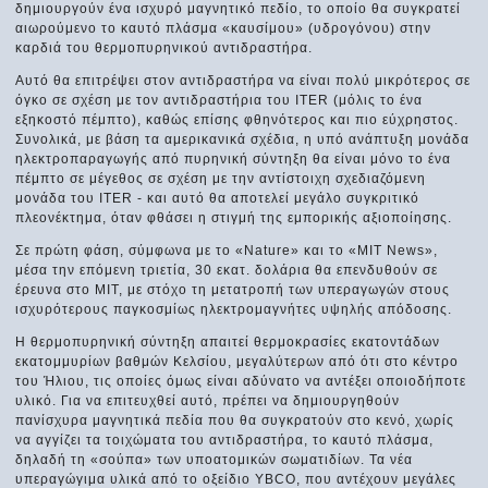
δημιουργούν ένα ισχυρό μαγνητικό πεδίο, το οποίο θα συγκρατεί
αιωρούμενο το καυτό πλάσμα «καυσίμου» (υδρογόνου) στην
καρδιά του θερμοπυρηνικού αντιδραστήρα.
Αυτό θα επιτρέψει στον αντιδραστήρα να είναι πολύ μικρότερος σε
όγκο σε σχέση με τον αντιδραστήρια του ITER (μόλις το ένα
εξηκοστό πέμπτο), καθώς επίσης φθηνότερος και πιο εύχρηστος.
Συνολικά, με βάση τα αμερικανικά σχέδια, η υπό ανάπτυξη μονάδα
ηλεκτροπαραγωγής από πυρηνική σύντηξη θα είναι μόνο το ένα
πέμπτο σε μέγεθος σε σχέση με την αντίστοιχη σχεδιαζόμενη
μονάδα του ITER - και αυτό θα αποτελεί μεγάλο συγκριτικό
πλεονέκτημα, όταν φθάσει η στιγμή της εμπορικής αξιοποίησης.
Σε πρώτη φάση, σύμφωνα με το «Nature» και το «MIT News»,
μέσα την επόμενη τριετία, 30 εκατ. δολάρια θα επενδυθούν σε
έρευνα στο ΜΙΤ, με στόχο τη μετατροπή των υπεραγωγών στους
ισχυρότερους παγκοσμίως ηλεκτρομαγνήτες υψηλής απόδοσης.
Η θερμοπυρηνική σύντηξη απαιτεί θερμοκρασίες εκατοντάδων
εκατομμυρίων βαθμών Κελσίου, μεγαλύτερων από ότι στο κέντρο
του Ήλιου, τις οποίες όμως είναι αδύνατο να αντέξει οποιοδήποτε
υλικό. Για να επιτευχθεί αυτό, πρέπει να δημιουργηθούν
πανίσχυρα μαγνητικά πεδία που θα συγκρατούν στο κενό, χωρίς
να αγγίζει τα τοιχώματα του αντιδραστήρα, το καυτό πλάσμα,
δηλαδή τη «σούπα» των υποατομικών σωματιδίων. Τα νέα
υπεραγώγιμα υλικά από το οξείδιο YBCO, που αντέχουν μεγάλες