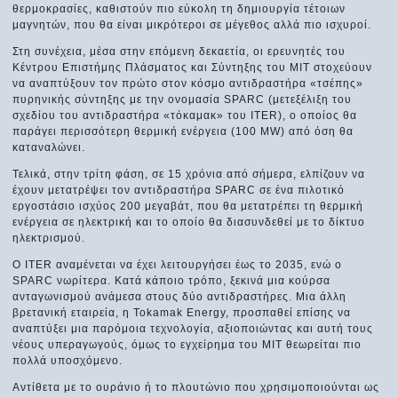
θερμοκρασίες, καθιστούν πιο εύκολη τη δημιουργία τέτοιων
μαγνητών, που θα είναι μικρότεροι σε μέγεθος αλλά πιο ισχυροί.
Στη συνέχεια, μέσα στην επόμενη δεκαετία, οι ερευνητές του
Κέντρου Επιστήμης Πλάσματος και Σύντηξης του ΜΙΤ στοχεύουν
να αναπτύξουν τον πρώτο στον κόσμο αντιδραστήρα «τσέπης»
πυρηνικής σύντηξης με την ονομασία SPARC (μετεξέλιξη του
σχεδίου του αντιδραστήρα «τόκαμακ» του ITER), ο οποίος θα
παράγει περισσότερη θερμική ενέργεια (100 MW) από όση θα
καταναλώνει.
Τελικά, στην τρίτη φάση, σε 15 χρόνια από σήμερα, ελπίζουν να
έχουν μετατρέψει τον αντιδραστήρα SPARC σε ένα πιλοτικό
εργοστάσιο ισχύος 200 μεγαβάτ, που θα μετατρέπει τη θερμική
ενέργεια σε ηλεκτρική και το οποίο θα διασυνδεθεί με το δίκτυο
ηλεκτρισμού.
Ο ITER αναμένεται να έχει λειτουργήσει έως το 2035, ενώ ο
SPARC νωρίτερα. Κατά κάποιο τρόπο, ξεκινά μια κούρσα
ανταγωνισμού ανάμεσα στους δύο αντιδραστήρες. Μια άλλη
βρετανική εταιρεία, η Tokamak Energy, προσπαθεί επίσης να
αναπτύξει μια παρόμοια τεχνολογία, αξιοποιώντας και αυτή τους
νέους υπεραγωγούς, όμως το εγχείρημα του ΜΙΤ θεωρείται πιο
πολλά υποσχόμενο.
Αντίθετα με το ουράνιο ή το πλουτώνιο που χρησιμοποιούνται ως