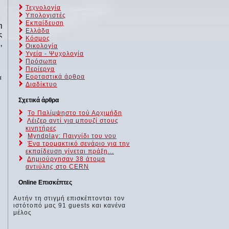
Τεχνολογία
Υπολογιστές
Εκπαίδευση
η
Ελλάδα
ς
Κόσμος
,
Οικολογία
Υγεία - Ψυχολογία
Πρόσωπα
Περίεργα
Εορταστικά άρθρα
α
Διαδίκτυο
Σχετικά άρθρα
Το Παλίμψηστο τού Αρχιμήδη
Λέιζερ αντί για μπουζί στους
κινητήρες
Myndplay: Παιγνίδι του νου
Ένα τρομακτικό σενάριο για την
εκπαίδευση γίνεται πράξη...
Δημιούργησαν 38 άτομα
αντιύλης στο CERN
Online Επισκέπτες
Αυτήν τη στιγμή επισκέπτονται τον
ιστότοπό μας 91 guests και κανένα
μέλος