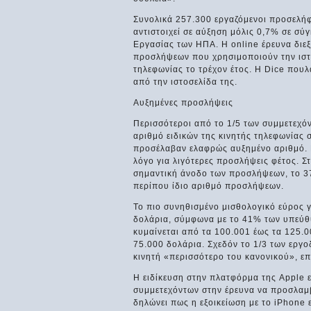
Συνολικά 257.300 εργαζόμενοι προσελήφ
αντιστοιχεί σε αύξηση μόλις 0,7% σε σύ
Εργασίας των ΗΠΑ. Η online έρευνα διε
προσλήψεων που χρησιμοποιούν την ιστοσ
τηλεφωνίας το τρέχον έτος. Η Dice που
από την ιστοσελίδα της.
Αυξημένες προσλήψεις
Περισσότεροι από το 1/5 των συμμετεχό
αριθμό ειδικών της κινητής τηλεφωνίας σ
προσέλαβαν ελαφρώς αυξημένο αριθμό. Π
λόγο για λιγότερες προσλήψεις φέτος. Σ
σημαντική άνοδο των προσλήψεων, το 37
περίπου ίδιο αριθμό προσλήψεων.
Το πιο συνηθισμένο μισθολογικό εύρος γ
δολάρια, σύμφωνα με το 41% των υπεύθ
κυμαίνεται από τα 100.001 έως τα 125.
75.000 δολάρια. Σχεδόν το 1/3 των εργο
κινητή «περισσότερο του κανονικού», επ
Η ειδίκευση στην πλατφόρμα της Apple ε
συμμετεχόντων στην έρευνα να προσλαμβ
δηλώνει πως η εξοικείωση με το iPhone 