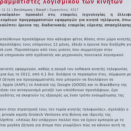
γραμματιστές λογισμικού τών κινητών
 11:11
|
Εκτύπωση
|
Email
| Εμφανίσεις: 4317
νοκέφαλο» προκαλεί στις εταιρείες τεχνολογίας η έλλειψ
ικευμένων προγραμματιστών εφαρμογών για κινητά τηλέφωνα, όπω
καλύπτει έρευνα της διαδικτυακής εταιρείας εύρεσης απασχόλησης
 υπεύθυνων προσλήψεων που κάλυψαν φέτος θέσεις στον χώρο κινητής
 προσλήψεις τους επόμενους 12 μήνες, έδειξε η έρευνα που διεξήχθη γι
k.com. Περισσότεροι από τους μισούς που συμμετείχαν στην
 υπηρεσιών από σχεδιαστές και μηχανικούς ποιοτικού λογισμικού
ματιστές εφαρμογών, καθώς η αγορά του software κινητής τηλεφωνίας
ολάρια έως το 2012, από 4,1 δισ. δολάρια το περασμένο έτος, σύμφωνα με
 Η ζήτηση για προγραμματιστές που μπορούν να δουλέψουν σε
ς Apple (AAPL) το Android της Google (GOOG) και το BlackBerry της
τήσει τον ανταγωνισμό μεταξύ των υπεύθυνων προσλήψεων, έχει
εργοδότες να σκεφτούν τις εξαγορές ως έναν τρόπο ενσωμάτωσης της
υν στην στρατηγική τους τον τομέα κινητής τηλεφωνίας», σχολιάζει ο
ς private equity Grotech Ventures στη Βιέννη και ιδρυτής της
tUpHire. «Απλώς δεν υπάρχουν πολλοί που να έχουν εμπειρία με το
γείται μεγάλη ζήτηση για άτομα που γνωρίζουν πώς να κάνουν αυτή τη