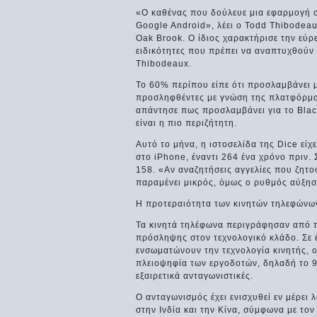
«Ο καθένας που δούλευε μια εφαρμογή στ
Google Android», λέει ο Todd Thibodea
Oak Brook. Ο ίδιος χαρακτήρισε την εύ
ειδικότητες που πρέπει να αναπτυχθούν 
Thibodeaux.
Το 60% περίπου είπε ότι προσλαμβάνει μ
προσληφθέντες με γνώση της πλατφόρμας
απάντησε πως προσλαμβάνει για το Black
είναι η πιο περιζήτητη.
Αυτό το μήνα, η ιστοσελίδα της Dice εί
στο iPhone, έναντι 264 ένα χρόνο πριν.
158. «Αν αναζητήσεις αγγελίες που ζητού
παραμένει μικρός, όμως ο ρυθμός αύξησή
Η προτεραιότητα των κινητών τηλεφώνω
Τα κινητά τηλέφωνα περιγράφησαν από 
πρόσληψης στον τεχνολογικό κλάδο. Σε 
ενσωματώνουν την τεχνολογία κινητής, ο
πλειοψηφία των εργοδοτών, δηλαδή το 95
εξαιρετικά ανταγωνιστικές.
Ο ανταγωνισμός έχει ενισχυθεί εν μέρει 
στην Ινδία και την Κίνα, σύμφωνα με το