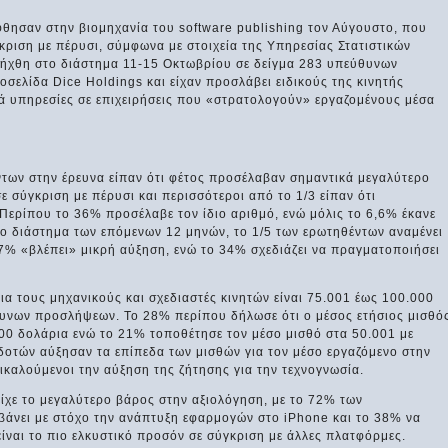
θησαν στην βιομηχανία του software publishing τον Αύγουστο, που
γκριση με πέρυσι, σύμφωνα με στοιχεία της Υπηρεσίας Στατιστικών
ξήχθη στο διάστημα 11-15 Οκτωβρίου σε δείγμα 283 υπεύθυνων
ελίδα Dice Holdings και είχαν προσλάβει ειδικούς της κινητής
λά υπηρεσίες σε επιχειρήσεις που «στρατολογούν» εργαζομένους μέσα
ντων στην έρευνα είπαν ότι φέτος προσέλαβαν σημαντικά μεγαλύτερο
ε σύγκριση με πέρυσι και περισσότεροι από το 1/3 είπαν ότι
ερίπου το 36% προσέλαβε τον ίδιο αριθμό, ενώ μόλις το 6,6% έκανε
το διάστημα των επόμενων 12 μηνών, το 1/5 των ερωτηθέντων αναμένει
% «βλέπει» μικρή αύξηση, ενώ το 34% σχεδιάζει να πραγματοποιήσει
ια τους μηχανικούς και σχεδιαστές κινητών είναι 75.001 έως 100.000
υνων προσλήψεων. Το 28% περίπου δήλωσε ότι ο μέσος ετήσιος μισθό
000 δολάρια ενώ το 21% τοποθέτησε τον μέσο μισθό στα 50.001 με
δοτών αύξησαν τα επίπεδα των μισθών για τον μέσο εργαζόμενο στην
ικαλούμενοι την αύξηση της ζήτησης για την τεχνογνωσία.
ίχε το μεγαλύτερο βάρος στην αξιολόγηση, με το 72% των
άνει με στόχο την ανάπτυξη εφαρμογών στο iPhone και το 38% να
είναι το πιο ελκυστικό προσόν σε σύγκριση με άλλες πλατφόρμες.