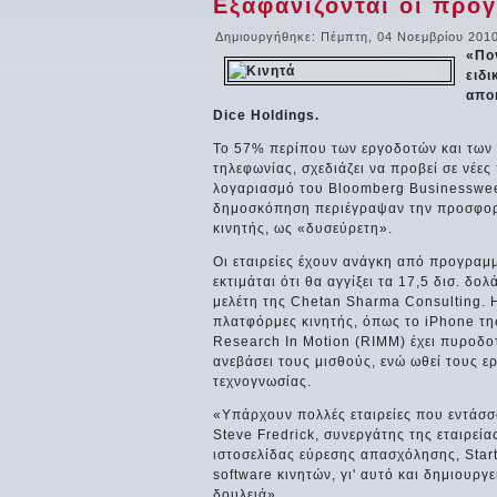
Εξαφανίζονται οι προ
Δημιουργήθηκε: Πέμπτη, 04 Νοεμβρίου 2010
«Πο
ειδ
απο
Dice Holdings.
Το 57% περίπου των εργοδοτών και των
τηλεφωνίας, σχεδιάζει να προβεί σε νέες
λογαριασμό του Bloomberg Businesswee
δημοσκόπηση περιέγραψαν την προσφορά
κινητής, ως «δυσεύρετη».
Οι εταιρείες έχουν ανάγκη από προγραμ
εκτιμάται ότι θα αγγίξει τα 17,5 δισ. δ
μελέτη της Chetan Sharma Consulting.
πλατφόρμες κινητής, όπως το iPhone τη
Research In Motion (RIMM) έχει πυροδο
ανεβάσει τους μισθούς, ενώ ωθεί τους 
τεχνογνωσίας.
«Υπάρχουν πολλές εταιρείες που εντάσσο
Steve Fredrick, συνεργάτης της εταιρεία
ιστοσελίδας εύρεσης απασχόλησης, Star
software κινητών, γι' αυτό και δημιουρ
δουλειά».