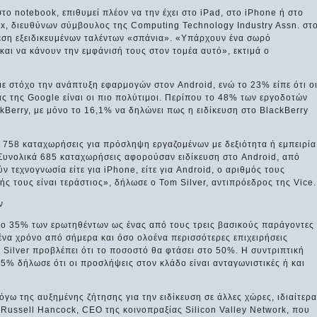
ο notebook, επιθυμεί πλέον να την έχει στο iPad, στο iPhone ή στο
ux, διευθύνων σύμβουλος της Computing Technology Industry Assn. στ
ρεση εξειδικευμένων ταλέντων «σπάνια». «Υπάρχουν ένα σωρό
και να κάνουν την εμφάνισή τους στον τομέα αυτό», εκτιμά ο
ε στόχο την ανάπτυξη εφαρμογών στον Android, ενώ το 23% είπε ότι ο
 της Google είναι οι πιο πολύτιμοι. Περίπου το 48% των εργοδοτών
Berry, με μόνο το 16,1% να δηλώνει πως η ειδίκευση στο BlackBerry
χε 758 καταχωρήσεις για πρόσληψη εργαζομένων με δεξιότητα ή εμπειρία
 Συνολικά 685 καταχωρήσεις αφορούσαν ειδίκευση στο Android, από
ν τεχνογνωσία είτε για iPhone, είτε για Android, ο αριθμός τους
ς τους είναι τεράστιος», δήλωσε ο Tom Silver, αντιπρόεδρος της Vice.
ν
το 35% των ερωτηθέντων ως ένας από τους τρεις βασικούς παράγοντες
ένα χρόνο από σήμερα και όσο ολοένα περισσότερες επιχειρήσεις
 Silver προβλέπει ότι το ποσοστό θα φτάσει στο 50%. Η συντριπτική
% δήλωσε ότι οι προσλήψεις στον κλάδο είναι ανταγωνιστικές ή και
λόγω της αυξημένης ζήτησης για την ειδίκευση σε άλλες χώρες, ιδιαίτερα
ν Russell Hancock, CEO της κοινοπραξίας Silicon Valley Network, που