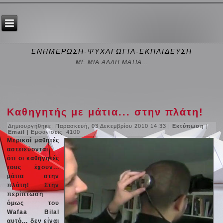
ΕΝΗΜΕΡΩΣΗ-ΨΥΧΑΓΩΓΙΑ-ΕΚΠΑΙΔΕΥΣΗ
ΜΕ ΜΙΑ ΑΛΛΗ ΜΑΤΙΑ...
Καθηγητής με μάτια... στην πλάτη!
Δημιουργήθηκε: Παρασκευή, 03 Δεκεμβρίου 2010 14:33
|
Εκτύπωση
|
Email
| Εμφανίσεις: 4100
Μερικοί μαθητές
αστειεύονται
ότι οι καθηγητές
τους έχουν...
μάτια στην
πλάτη! Στην
περίπτωση
όμως του
Wafaa Bilal
αυτό... δεν είναι