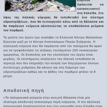
Ευρίπου
πρόκειται να
κατασκευαστεί
στη Χαλκίδα. Στο
ύψος της παλαιάς γέφυρας θα τοποθετηθεί ένα σύστημα
υδροστρόβιλων, που θα λειτουργούν κάτω από τη θάλασσα και
θα παράγουν ενέργεια αξιοποιώντας τα υποθαλάσσια ρεύματα
του πορθμού.
Τη μελέτη του έργου έχει αναλάβει το Ελληνικό Κέντρο Θαλασσίων
Ερευνών μαζί με το Κέντρο Ανανεώσιμων Πηγών Ενέργειας. Η
ηλεκτρική ενέργεια που θα παράγεται από την παλίρροια θα αρκεί
για να τροφοδοτήσει τις ανάγκες τουλάχιστον 200 νοικοκυριών
ημερησίως. Οι δυσκολίες για την υλοποίηση του έργου είναι
μεγάλες. Οι επιστήμονες αναζητούν την ιδανική τοποθεσία σε
περιοχή που δεν επηρεάζει την κίνηση των διερχόμενων πλοίων.
Αντίστοιχες ρυθμίσεις θα κάνουν και στη διάμετρο των
υδροστροβίλων καθώς και το βάθος του πορθμού φτάνει τα 8
μέτρα.
Αποδοτική πηγή
«Τα παλιρροιακά ρεύματα στην ανοιχτή θάλασσα είναι μία
ιδιαίτερη αποδοτική ανανεώσιμη πηγή ενέργειας. Η πιο αξιόλογη
παλιρροιακή δραστηριότητα που έχει ερευνηθεί στην Ελλάδα είναι