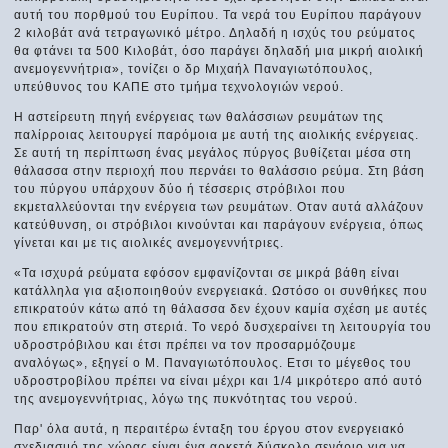
αυτή του πορθμού του Ευρίπου. Τα νερά του Ευρίπου παράγουν
2 κιλοβάτ ανά τετραγωνικό μέτρο. Δηλαδή η ισχύς του ρεύματος
θα φτάνει τα 500 Κιλοβάτ, όσο παράγει δηλαδή μια μικρή αιολική
ανεμογεννήτρια», τονίζει ο δρ Μιχαήλ Παναγιωτόπουλος,
υπεύθυνος του ΚΑΠΕ στο τμήμα τεχνολογιών νερού.
Η αστείρευτη πηγή ενέργειας των θαλάσσιων ρευμάτων της
παλίρροιας λειτουργεί παρόμοια με αυτή της αιολικής ενέργειας.
Σε αυτή τη περίπτωση ένας μεγάλος πύργος βυθίζεται μέσα στη
θάλασσα στην περιοχή που περνάει το θαλάσσιο ρεύμα. Στη βάση
του πύργου υπάρχουν δύο ή τέσσερις στρόβιλοι που
εκμεταλλεύονται την ενέργεια των ρευμάτων. Οταν αυτά αλλάζουν
κατεύθυνση, οι στρόβιλοι κινούνται και παράγουν ενέργεια, όπως
γίνεται και με τις αιολικές ανεμογεννήτριες.
«Τα ισχυρά ρεύματα εφόσον εμφανίζονται σε μικρά βάθη είναι
κατάλληλα για αξιοποιηθούν ενεργειακά. Ωστόσο οι συνθήκες που
επικρατούν κάτω από τη θάλασσα δεν έχουν καμία σχέση με αυτές
που επικρατούν στη στεριά. Το νερό δυσχεραίνει τη λειτουργία του
υδροστρόβιλου και έτσι πρέπει να τον προσαρμόζουμε
αναλόγως», εξηγεί ο Μ. Παναγιωτόπουλος. Ετσι το μέγεθος του
υδροστροβίλου πρέπει να είναι μέχρι και 1/4 μικρότερο από αυτό
της ανεμογεννήτριας, λόγω της πυκνότητας του νερού.
Παρ' όλα αυτά, η περαιτέρω ένταξη του έργου στον ενεργειακό
σχεδιασμό της χώρας είναι ένα αρκετά δύσκολο σενάριο για να