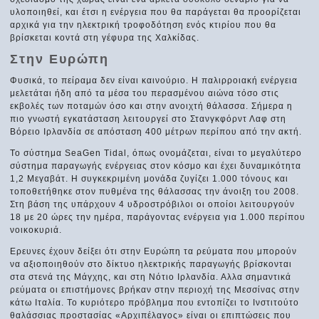
υλοποιηθεί, και έτσι η ενέργεια που θα παράγεται θα προορίζεται
αρχικά για την ηλεκτρική τροφοδότηση ενός κτιρίου που θα
βρίσκεται κοντά στη γέφυρα της Χαλκίδας.
Στην Ευρώπη
Φυσικά, το πείραμα δεν είναι καινούριο. Η παλιρροιακή ενέργεια
μελετάται ήδη από τα μέσα του περασμένου αιώνα τόσο στις
εκβολές των ποταμών όσο και στην ανοιχτή θάλασσα. Σήμερα η
πιο γνωστή εγκατάσταση λειτουργεί στο Στανγκφόρντ Λαφ στη
Βόρειο Ιρλανδία σε απόσταση 400 μέτρων περίπου από την ακτή.
Το σύστημα SeaGen Tidal, όπως ονομάζεται, είναι το μεγαλύτερο
σύστημα παραγωγής ενέργειας στον κόσμο και έχει δυναμικότητα
1,2 Μεγαβάτ. Η συγκεκριμένη μονάδα ζυγίζει 1.000 τόνους και
τοποθετήθηκε στον πυθμένα της θάλασσας την άνοιξη του 2008.
Στη βάση της υπάρχουν 4 υδροστρόβιλοι οι οποίοι λειτουργούν
18 με 20 ώρες την ημέρα, παράγοντας ενέργεια για 1.000 περίπου
νοικοκυριά.
Ερευνες έχουν δείξει ότι στην Ευρώπη τα ρεύματα που μπορούν
να αξιοποιηθούν στο δίκτυο ηλεκτρικής παραγωγής βρίσκονται
στα στενά της Μάγχης, και στη Νότιο Ιρλανδία. Αλλα σημαντικά
ρεύματα οι επιστήμονες βρήκαν στην περιοχή της Μεσσίνας στην
κάτω Ιταλία. Το κυριότερο πρόβλημα που εντοπίζει το Ινστιτούτο
θαλάσσιας προστασίας «Αρχιπέλαγος» είναι οι επιπτώσεις που