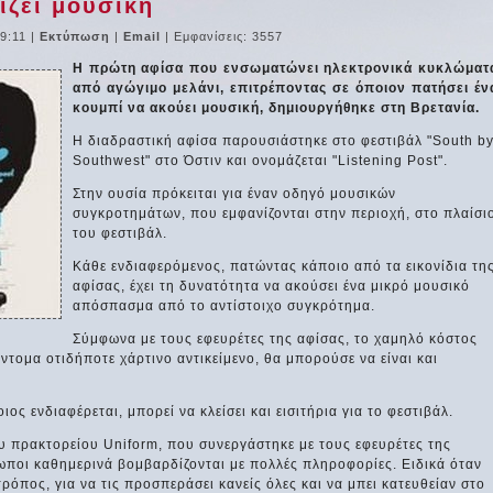
ίζει μουσική
9:11
|
Εκτύπωση
|
Email
| Εμφανίσεις: 3557
Η πρώτη αφίσα που ενσωματώνει ηλεκτρονικά κυκλώματ
από αγώγιμο μελάνι, επιτρέποντας σε όποιον πατήσει έν
κουμπί να ακούει μουσική, δημιουργήθηκε στη Βρετανία.
Η διαδραστική αφίσα παρουσιάστηκε στο φεστιβάλ "South b
Southwest" στο Όστιν και ονομάζεται "Listening Post".
Στην ουσία πρόκειται για έναν οδηγό μουσικών
συγκροτημάτων, που εμφανίζονται στην περιοχή, στο πλαίσι
του φεστιβάλ.
Κάθε ενδιαφερόμενος, πατώντας κάποιο από τα εικονίδια τη
αφίσας, έχει τη δυνατότητα να ακούσει ένα μικρό μουσικό
απόσπασμα από το αντίστοιχο συγκρότημα.
Σύμφωνα με τους εφευρέτες της αφίσας, το χαμηλό κόστος
ντομα οτιδήποτε χάρτινο αντικείμενο, θα μπορούσε να είναι και
ιος ενδιαφέρεται, μπορεί να κλείσει και εισιτήρια για το φεστιβάλ.
υ πρακτορείου Uniform, που συνεργάστηκε με τους εφευρέτες της
ρωποι καθημερινά βομβαρδίζονται με πολλές πληροφορίες. Ειδικά όταν
τρόπος, για να τις προσπεράσει κανείς όλες και να μπει κατευθείαν στο