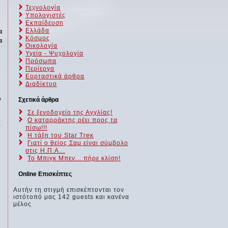
Τεχνολογία
Υπολογιστές
Εκπαίδευση
Ελλάδα
α
Κόσμος
α
Οικολογία
Υγεία - Ψυχολογία
Πρόσωπα
y
Περίεργα
Εορταστικά άρθρα
Διαδίκτυο
ο
Σχετικά άρθρα
Σε ξενοδοχείο της Αγγλίας!
Ο καταρράκτης ρέει προς τα
ς
πίσω!!!
H τάξη του Star Treκ
Γιατί ο θείος Σαμ είναι σύμβολο
στις Η.Π.Α...
Το Μπιγκ Μπεν... πήρε κλίση!
Online Επισκέπτες
Αυτήν τη στιγμή επισκέπτονται τον
ιστότοπό μας 142 guests και κανένα
μέλος