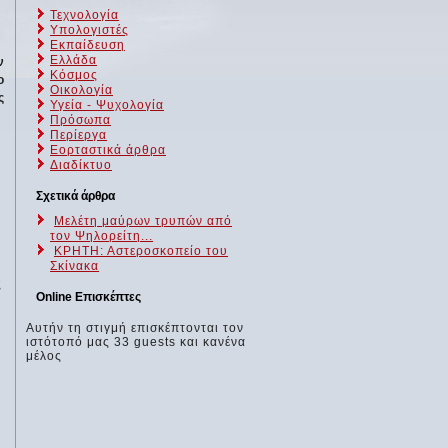
Τεχνολογία
Υπολογιστές
Εκπαίδευση
Ελλάδα
ν
Κόσμος
ο
Οικολογία
ς
Υγεία - Ψυχολογία
Πρόσωπα
Περίεργα
Εορταστικά άρθρα
Διαδίκτυο
Σχετικά άρθρα
Μελέτη μαύρων τρυπών από
τον Ψηλορείτη...
ΚΡΗΤΗ: Αστεροσκοπείο του
Σκίνακα
ς
Online Επισκέπτες
Αυτήν τη στιγμή επισκέπτονται τον
ιστότοπό μας 33 guests και κανένα
μέλος