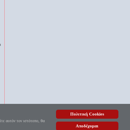
ι
Πολιτική Cookies
, ουδέποτε όλον θνητοί θα εύρωσι.»
ίτε αυτόν τον ιστότοπο, θα
Αποδέχομαι
ίδας
| Copyright © 2010 - 2026.