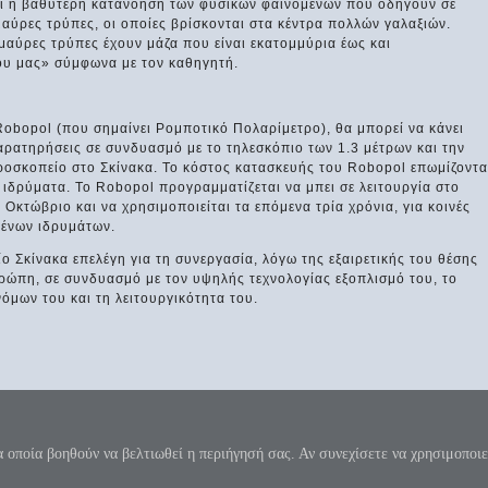
αι η βαθύτερη κατανόηση των φυσικών φαινομένων που οδηγούν σε
ύρες τρύπες, οι οποίες βρίσκονται στα κέντρα πολλών γαλαξιών.
 μαύρες τρύπες έχουν μάζα που είναι εκατομμύρια έως και
ου μας» σύμφωνα με τον καθηγητή.
Robopol (που σημαίνει Ρομποτικό Πολαρίμετρο), θα μπορεί να κάνει
αρατηρήσεις σε συνδυασμό με το τηλεσκόπιο των 1.3 μέτρων και την
οσκοπείο στο Σκίνακα. Το κόστος κατασκευής του Robopol επωμίζοντα
 ιδρύματα. Το Robopol προγραμματίζεται να μπει σε λειτουργία στο
Οκτώβριο και να χρησιμοποιείται τα επόμενα τρία χρόνια, για κοινές
ένων ιδρυμάτων.
ο Σκίνακα επελέγη για τη συνεργασία, λόγω της εξαιρετικής του θέσης
ρώπη, σε συνδυασμό με τον υψηλής τεχνολογίας εξοπλισμό του, το
όμων του και τη λειτουργικότητα του.
 κύκλου μήκος ίνα ορίση διαμέτρω, παρήγαγεν αριθμόν απέραντον, καί όν, φεύ
π=3.1415926535897932384626...
α οποία βοηθούν να βελτιωθεί η περιήγησή σας. Αν συνεχίσετε να χρησιμοποιε
λόγου - Όροι χρήσης της ιστοσελίδας
|
Επικοινωνία
|
Donate
|
Χάρτης ιστοσελ
Designed by
Marios Kiosterakis
.