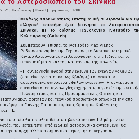
ια το Αστεροσκοπείο του Σκίνακα
09:52
|
Εκτύπωση
|
Email
| Εμφανίσεις: 3786
Μεγάλης σπουδαιότητας επιστημονική συνεργασία για τη
ελληνική επιστήμη έχει ξεκινήσει το Αστεροσκοπεί
Σκίνακα, με το διάσημο Τεχνολογικό Ινστιτούτο τη
Καλιφόρνιας (Caltech).
Συμμετέχουν, επίσης, το Ινστιτούτο Max Planck
Ραδιοαστρονομίας της Γερμανίας, το Διαπανεπιστημιακό
Κέντρο Αστρονομίας και Αστροφυσικής της Ινδίας και το
Πανεπιστήμιο Νικόλαος Κοπέρνικος της Πολωνίας.
«Η συνεργασία αφορά στην έρευνα των ενεργών γαλαξιών
(που είναι γνωστοί και ως Κβάζαρς) και γενικά τα
αστροφυσικά φαινόμενα υψηλών ενεργειών. Η συνεργασία
επεκτείνεται σε τεχνολογίες αιχμής στις περιοχές της Οπτική
Πολαριμετρίας και της Προσαρμοστικής Οπτικής και
μεταπτυχιακών φοιτητών και τεχνικού προσωπικού όπως και την από
», ανέφερε ο Γιάννης Παπαμαστοράκης Ομότιμος Καθηγητής
και ΙΤΕ
υ το οποίο θα τοποθετηθεί στο τηλεσκόπιο των 1.3 μέτρων του
φωτός, που εκπέμπεται από εξωτικά αστροφυσικά αντικείμενα, θα
α, την απαρχή αλλά και σημαντικό μέρος της συνεργασίας.