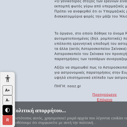
«Ο γενικότερος στόχος των ερευνών είν
εκπομπή φωτός γύρω από υπερμαζικές μα
Πρέπει να αναφερθεί ότι οι Υπερμαζικές
δισεκατομμύρια φορές την μάζα του Ήλι
Το όργανο, στο οποίο δόθηκε το όνομα 
αυτοματοποιημένες (δηλ. ρομποτικές) π
υπόλοιπη ερευνητική υποδομή του αστερ
τα άλλα (εκτός Αστεροσκοπείου Σκίνακα)
Αστεροσκοπείο του Σκίνακα τον προσεχή 
παρατηρήσεις των τεσσάρων συνεργαζομ
Αξίζει να σημειωθεί πως το Αστεροσκοπεί
για αστρονομικές παρατηρήσεις στην Ευ
υψηλό επιστημονικό επίπεδο των αστρον
ΠΗΓΗ: nooz.gr
Α+
Προηγούμενο
Επόμενο
Α-
Πολιτική απορρήτου...
🌓
«Αεί ο Θεός ο Μέγας γεωμετρεί, το
Ο ιστότοπος αυτός, χρησιμοποιεί μικρά αρχεία που λέγονται cookies τ
R
υποθέσουμε ότι συμφωνείτε με αυτή την πολιτική...
Πολιτική απορρήτου
|
Αντί προ