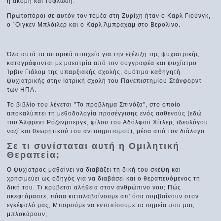
ή ακόμη και τύφλωση.
Πρωτοπόροι σε αυτόν τον τομέα στη Ζυρίχη ήταν ο Καρλ Γιούνγκ,
ο ΄Οιγκεν Μπλόιλερ και ο Καρλ Άμπραχαμ στο Βερολίνο.
Όλα αυτά τα ιστορικά στοιχεία για την εξέλιξη της ψυχιατρικής
καταγράφονται με μαεστρία από τον συγγραφέα και ψυχίατρο
Ίρβιν Γιάλομ της υπαρξιακής σχολής, ομότιμο καθηγητή
ψυχιατρικής στην Ιατρική σχολή του Πανεπιστημίου Στάνφορντ
των ΗΠΑ.
Το βιβλίο του λέγεται "Το πρόβλημα Σπινόζα", στο οποίο
αποκαλύπτει τη μεθοδολογία προσέγγισης ενός ασθενούς (εδώ
του Άλφρεντ Ρόζενμπεργκ, φίλου του Αδόλφου Χίτλερ, ιδεολόγου
ναζί και θεωρητικού του αντισημιτισμού), μέσα από τον διάλογο.
Σε τι συνίσταται αυτή η Ομιλητική
Θεραπεία;
Ο ψυχίατρος μαθαίνει να διαβάζει τη δική του σκέψη και
χρησιμεύει ως οδηγός για να διαβάσει και ο θεραπευόμενος τη
δική του. Τι κρύβεται αλήθεια στον ανθρώπινο νου; Πώς
σκεφτόμαστε, πόσα καταλαβαίνουμε απ' όσα συμβαίνουν στον
εγκέφαλό μας; Μπορούμε να εντοπίσουμε τα σημεία που μας
μπλοκάρουν;