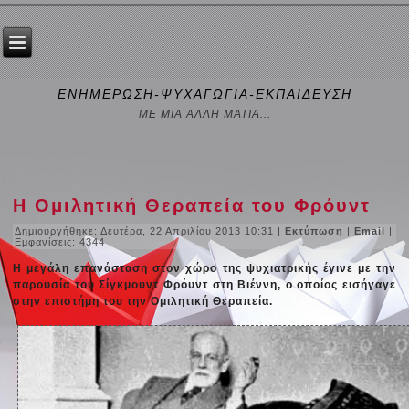
ΕΝΗΜΕΡΩΣΗ-ΨΥΧΑΓΩΓΙΑ-ΕΚΠΑΙΔΕΥΣΗ
ΜΕ ΜΙΑ ΑΛΛΗ ΜΑΤΙΑ...
Η Ομιλητική Θεραπεία του Φρόυντ
Δημιουργήθηκε: Δευτέρα, 22 Απριλίου 2013 10:31
|
Εκτύπωση
|
Email
|
Εμφανίσεις: 4344
Η μεγάλη επανάσταση στον χώρο της ψυχιατρικής έγινε με την
παρουσία του Σίγκμουντ Φρόυντ στη Βιέννη, ο οποίος εισήγαγε
στην επιστήμη του την Ομιλητική Θεραπεία.