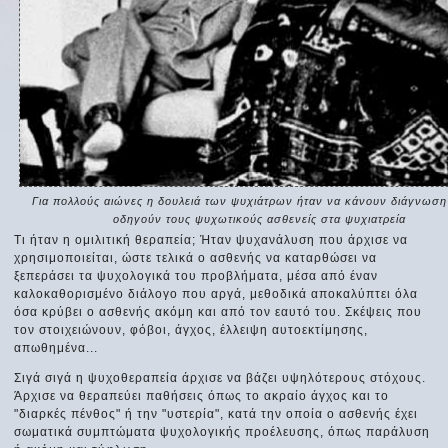
Για πολλούς αιώνες η δουλειά των ψυχιάτρων ήταν να κάνουν διάγνωση
οδηγούν τους ψυχωτικούς ασθενείς στα ψυχιατρεία
Τι ήταν η ομιλιτική θεραπεία; Ήταν ψυχανάλυση που άρχισε να
χρησιμοποιείται, ώστε τελικά ο ασθενής να καταρθώσει να
ξεπεράσει τα ψυχολογικά του προβλήματα, μέσα από έναν
καλοκαθορισμένο διάλογο που αργά, μεθοδικά αποκαλύπτει όλα
όσα κρύβει ο ασθενής ακόμη και από τον εαυτό του. Σκέψεις που
τον στοιχειώνουν, φόβοι, άγχος, έλλειψη αυτοεκτίμησης,
απωθημένα...
Σιγά σιγά η ψυχοθεραπεία άρχισε να βάζει υψηλότερους στόχους.
Άρχισε να θεραπεύει παθήσεις όπως το ακραίο άγχος και το
"διαρκές πένθος" ή την "υστερία", κατά την οποία ο ασθενής έχει
σωματικά συμπτώματα ψυχολογικής προέλευσης, όπως παράλυση