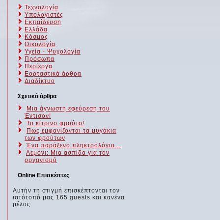
Τεχνολογία
Υπολογιστές
Εκπαίδευση
Ελλάδα
Κόσμος
Οικολογία
Υγεία - Ψυχολογία
Πρόσωπα
Περίεργα
Εορταστικά άρθρα
Διαδίκτυο
Σχετικά άρθρα
Μια άγνωστη εφεύρεση του
Έντισον!
Το κίτρινο φρούτο!
Πως εμφανίζονται τα μυγάκια
των φρούτων
Ένα παράξενο πληκτρολόγιο...
Λεμόνι: Μια ασπίδα για τον
,
οργανισμό
Online Επισκέπτες
Αυτήν τη στιγμή επισκέπτονται τον
ιστότοπό μας 165 guests και κανένα
μέλος