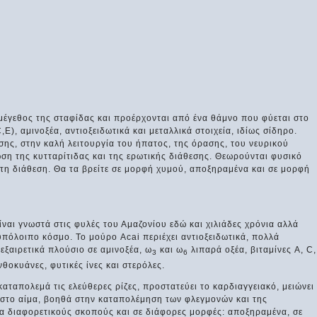
ο μέγεθος της σταφίδας και προέρχονται από ένα θάμνο που φύεται στο
C,Ε), αμινοξέα, αντιοξειδωτικά και μεταλλικά στοιχεία, ιδίως σίδηρο.
ης, στην καλή λειτουργία του ήπατος, της όρασης, του νευρικού
ση της κυτταρίτιδας και της ερωτικής διάθεσης. Θεωρούνται φυσικό
ά τη διάθεση. Θα τα βρείτε σε μορφή χυμού, αποξηραμένα και σε μορφή
ίναι γνωστά στις φυλές του Αμαζονίου εδώ και χιλιάδες χρόνια αλλά
υπόλοιπο κόσμο. Το μούρο Acai περιέχει αντιοξειδωτικά, πολλά
εξαιρετικά πλούσιο σε αμινοξέα, ω
και ω
λιπαρά οξέα, βιταμίνες A, C,
3
6
νθοκυάνες, φυτικές ίνες και στερόλες.
αταπολεμά τις ελεύθερες ρίζες, προστατεύει το καρδιαγγειακό, μειώνει
ο στο αίμα, βοηθά στην καταπολέμηση των φλεγμονών και της
ια διαφορετικούς σκοπούς και σε διάφορες μορφές: αποξηραμένα, σε