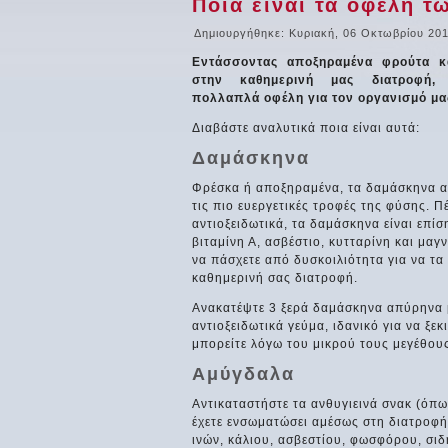
Ποια είναι τα οφέλη 
Δημιουργήθηκε: Κυριακή, 06 Οκτωβρίου 201
Εντάσσοντας αποξηραμένα φρούτα κ
στην καθημερινή μας διατροφή,
πολλαπλά οφέλη για τον οργανισμό μα
Διαβάστε αναλυτικά ποια είναι αυτά:
Δαμάσκηνα
Φρέσκα ή αποξηραμένα, τα δαμάσκηνα α
τις πιο ευεργετικές τροφές της φύσης. Π
αντιοξειδωτικά, τα δαμάσκηνα είναι επίσ
βιταμίνη Α, ασβέστιο, κυτταρίνη και μαγν
να πάσχετε από δυσκοιλιότητα για να τα 
καθημερινή σας διατροφή.
Ανακατέψτε 3 ξερά δαμάσκηνα απύρηνα μ
αντιοξειδωτικά γεύμα, ιδανικό για να ξεκ
μπορείτε λόγω του μικρού τους μεγέθους
Αμύγδαλα
Αντικαταστήστε τα ανθυγιεινά σνακ (όπω
έχετε ενσωματώσει αμέσως στη διατροφή
ινών, κάλιου, ασβεστίου, φωσφόρου, σι