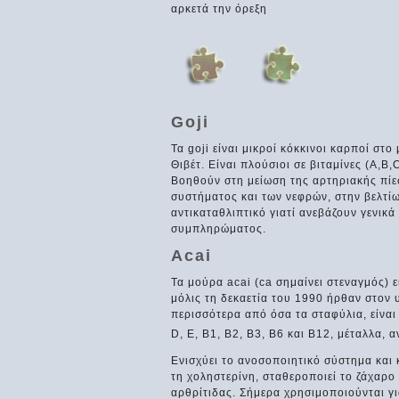
αρκετά την όρεξη
Goji
Τα goji είναι μικροί κόκκινοι καρποί στ
Θιβέτ. Είναι πλούσιοι σε βιταμίνες (Α,Β,
Βοηθούν στη μείωση της αρτηριακής πίεσ
συστήματος και των νεφρών, στην βελτίω
αντικαταθλιπτικό γιατί ανεβάζουν γενικ
συμπληρώματος.
Acai
Τα μούρα acai (ca σημαίνει στεναγμός) ε
μόλις τη δεκαετία του 1990 ήρθαν στον 
περισσότερα από όσα τα σταφύλια, είναι 
D, E, B1, B2, B3, B6 και B12, μέταλλα, α
Ενισχύει το ανοσοποιητικό σύστημα και κ
τη χοληστερίνη, σταθεροποιεί το ζάχαρ
αρθρίτιδας. Σήμερα χρησιμοποιούνται γ