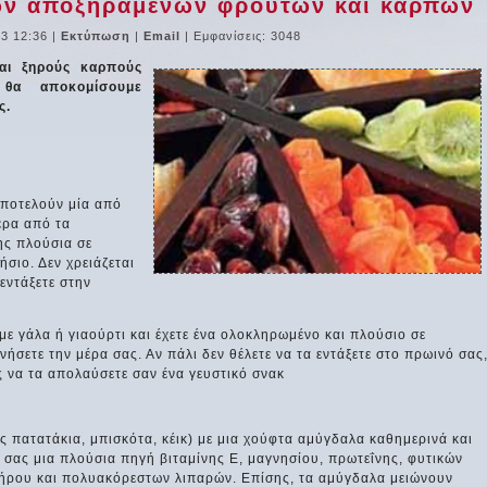
των αποξηραμένων φρούτων και καρπών
3 12:36
|
Εκτύπωση
|
Email
| Εμφανίσεις: 3048
αι ξηρούς καρπούς
 θα αποκομίσουμε
ς.
ποτελούν μία από
έρα από τα
ης πλούσια σε
ήσιο. Δεν χρειάζεται
εντάξετε στην
ε γάλα ή γιαούρτι και έχετε ένα ολοκληρωμένο και πλούσιο σε
ινήσετε την μέρα σας. Αν πάλι δεν θέλετε να τα εντάξετε στο πρωινό σας
 να τα απολαύσετε σαν ένα γευστικό σνακ
ς πατατάκια, μπισκότα, κέικ) με μια χούφτα αμύγδαλα καθημερινά και
 σας μια πλούσια πηγή βιταμίνης Ε, μαγνησίου, πρωτεΐνης, φυτικών
δήρου και πολυακόρεστων λιπαρών. Επίσης, τα αμύγδαλα μειώνουν