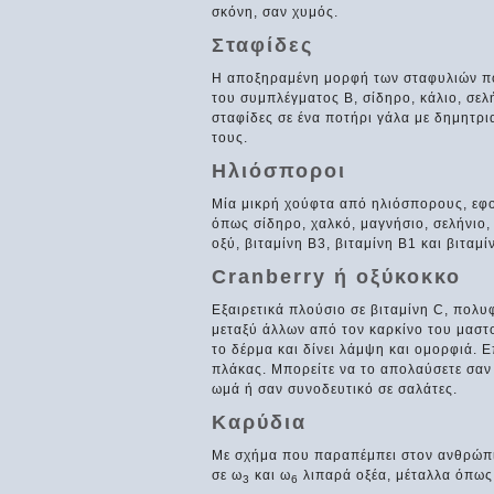
σκόνη, σαν χυμός.
Σταφίδες
Η αποξηραμένη μορφή των σταφυλιών που
του συμπλέγματος Β, σίδηρο, κάλιο, σελ
σταφίδες σε ένα ποτήρι γάλα με δημητρι
τους.
Ηλιόσποροι
Μία μικρή χούφτα από ηλιόσπορους, εφο
όπως σίδηρο, χαλκό, μαγνήσιο, σελήνιο
οξύ, βιταμίνη Β3, βιταμίνη Β1 και βιταμί
Cranberry ή οξύκοκκο
Εξαιρετικά πλούσιο σε βιταμίνη C, πολυ
μεταξύ άλλων από τον καρκίνο του μαστού
το δέρμα και δίνει λάμψη και ομορφιά.
πλάκας. Μπορείτε να το απολαύσετε σαν
ωμά ή σαν συνοδευτικό σε σαλάτες.
Καρύδια
Με σχήμα που παραπέμπει στον ανθρώπιν
σε ω
και ω
λιπαρά οξέα, μέταλλα όπως 
3
6