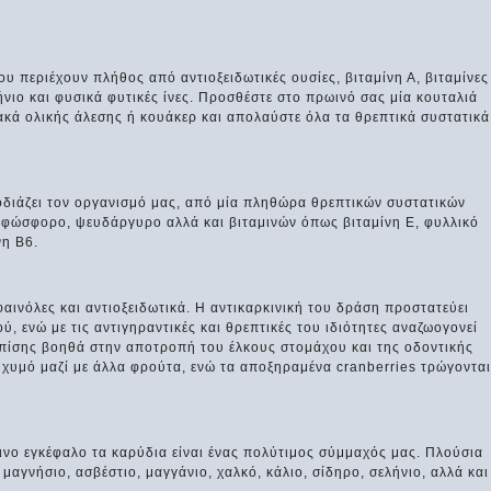
 περιέχουν πλήθος από αντιοξειδωτικές ουσίες, βιταμίνη Α, βιταμίνες
ήνιο και φυσικά φυτικές ίνες. Προσθέστε στο πρωινό σας μία κουταλιά
ακά ολικής άλεσης ή κουάκερ και απολαύστε όλα τα θρεπτικά συστατικά
διάζει τον οργανισμό μας, από μία πληθώρα θρεπτικών συστατικών
, φώσφορο, ψευδάργυρο αλλά και βιταμινών όπως βιταμίνη Ε, φυλλικό
νη Β6.
φαινόλες και αντιοξειδωτικά. Η αντικαρκινική του δράση προστατεύει
, ενώ με τις αντιγηραντικές και θρεπτικές του ιδιότητες αναζωογονεί
 Επίσης βοηθά στην αποτροπή του έλκους στομάχου και της οδοντικής
 χυμό μαζί με άλλα φρούτα, ενώ τα αποξηραμένα cranberries τρώγονται
ο εγκέφαλο τα καρύδια είναι ένας πολύτιμος σύμμαχός μας. Πλούσια
μαγνήσιο, ασβέστιο, μαγγάνιο, χαλκό, κάλιο, σίδηρο, σελήνιο, αλλά και