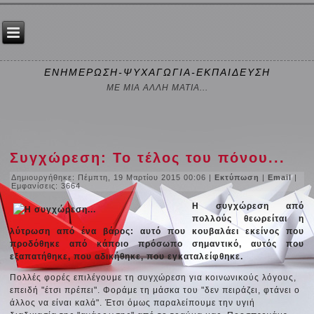
ΕΝΗΜΕΡΩΣΗ-ΨΥΧΑΓΩΓΙΑ-ΕΚΠΑΙΔΕΥΣΗ
ΜΕ ΜΙΑ ΑΛΛΗ ΜΑΤΙΑ...
Συγχώρεση: Το τέλος του πόνου...
Δημιουργήθηκε: Πέμπτη, 19 Μαρτίου 2015 00:06
|
Εκτύπωση
|
Email
|
Εμφανίσεις: 3664
Η συγχώρεση από
πολλούς θεωρείται η
λύτρωση από ένα βάρος: αυτό που κουβαλάει εκείνος που
προδόθηκε από κάποιο πρόσωπο σημαντικό, αυτός που
εξαπατήθηκε, που αδικήθηκε, που εγκαταλείφθηκε.
Πολλές φορές επιλέγουμε τη συγχώρεση για κοινωνικούς λόγους,
επειδή "έτσι πρέπει". Φοράμε τη μάσκα του "δεν πειράζει, φτάνει ο
άλλος να είναι καλά". Έτσι όμως παραλείπουμε την υγιή