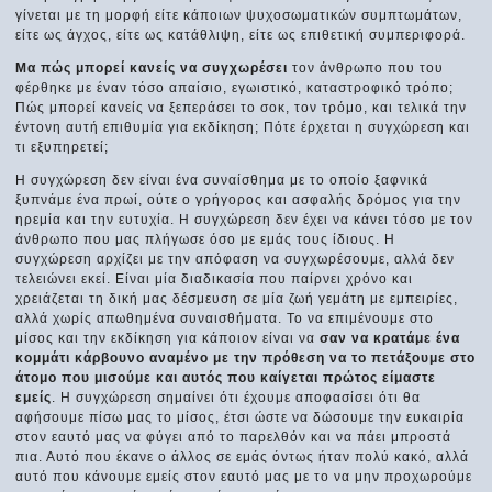
γίνεται με τη μορφή είτε κάποιων ψυχοσωματικών συμπτωμάτων,
είτε ως άγχος, είτε ως κατάθλιψη, είτε ως επιθετική συμπεριφορά.
Μα πώς μπορεί κανείς να συγχωρέσει
τον άνθρωπο που του
φέρθηκε με έναν τόσο απαίσιο, εγωιστικό, καταστροφικό τρόπο;
Πώς μπορεί κανείς να ξεπεράσει το σοκ, τον τρόμο, και τελικά την
έντονη αυτή επιθυμία για εκδίκηση; Πότε έρχεται η συγχώρεση και
τι εξυπηρετεί;
Η συγχώρεση δεν είναι ένα συναίσθημα με το οποίο ξαφνικά
ξυπνάμε ένα πρωί, ούτε ο γρήγορος και ασφαλής δρόμος για την
ηρεμία και την ευτυχία. Η συγχώρεση δεν έχει να κάνει τόσο με τον
άνθρωπο που μας πλήγωσε όσο με εμάς τους ίδιους. Η
συγχώρεση αρχίζει με την απόφαση να συγχωρέσουμε, αλλά δεν
τελειώνει εκεί. Είναι μία διαδικασία που παίρνει χρόνο και
χρειάζεται τη δική μας δέσμευση σε μία ζωή γεμάτη με εμπειρίες,
αλλά χωρίς απωθημένα συναισθήματα. Το να επιμένουμε στο
μίσος και την εκδίκηση για κάποιον είναι να
σαν να κρατάμε ένα
κομμάτι κάρβουνο αναμένο με την πρόθεση να το πετάξουμε στο
άτομο που μισούμε και αυτός που καίγεται πρώτος είμαστε
εμείς
. Η συγχώρεση σημαίνει ότι έχουμε αποφασίσει ότι θα
αφήσουμε πίσω μας το μίσος, έτσι ώστε να δώσουμε την ευκαιρία
στον εαυτό μας να φύγει από το παρελθόν και να πάει μπροστά
πια. Αυτό που έκανε ο άλλος σε εμάς όντως ήταν πολύ κακό, αλλά
αυτό που κάνουμε εμείς στον εαυτό μας με το να μην προχωρούμε