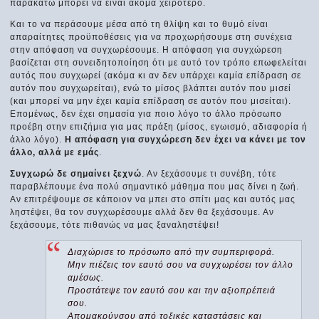
παρακάτω μπορεί να είναι ακόμα χειρότερο.
Και το να περάσουμε μέσα από τη θλίψη και το θυμό είναι
απαραίτητες προϋποθέσεις για να προχωρήσουμε στη συνέχεια
στην απόφαση να συγχωρέσουμε. Η απόφαση για συγχώρεση
βασίζεται στη συνειδητοποίηση ότι με αυτό τον τρόπο επωφελείται
αυτός που συγχωρεί (ακόμα κι αν δεν υπάρχει καμία επίδραση σε
αυτόν που συγχωρείται), ενώ το μίσος βλάπτει αυτόν που μισεί
(και μπορεί να μην έχει καμία επίδραση σε αυτόν που μισείται).
Επομένως, δεν έχει σημασία για ποιο λόγο το άλλο πρόσωπο
προέβη στην επιζήμια για μας πράξη (μίσος, εγωισμό, αδιαφορία ή
άλλο λόγο).
Η απόφαση για συγχώρεση δεν έχει να κάνει με τον
άλλο, αλλά με εμάς
.
Συγχωρώ δε σημαίνει ξεχνώ
. Αν ξεχάσουμε τι συνέβη, τότε
παραβλέπουμε ένα πολύ σημαντικό μάθημα που μας δίνει η ζωή.
Αν επιτρέψουμε σε κάποιον να μπει στο σπίτι μας και αυτός μας
ληστέψει, θα τον συγχωρέσουμε αλλά δεν θα ξεχάσουμε. Αν
ξεχάσουμε, τότε πιθανώς να μας ξαναληστέψει!
Διαχώρισε το πρόσωπο από την συμπεριφορά.
Μην πιέζεις τον εαυτό σου να συγχωρέσει τον άλλο
αμέσως.
Προστάτεψε τον εαυτό σου και την αξιοπρέπειά
σου.
Απομακρύνσου από τοξικές καταστάσεις και