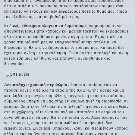
διαδικασία της "ανάρρωσης" από το τραύμα μας. Προσπερνάμε
όλα τα στάδια των συναισθηματικών αντιδράσεων που μας είναι
επιτρεπτό να έχουμε και δεν εκφράζουμε ποτέ το θυμό μας, παρά
τον κλειδώνουμε κάπου βαθιά μέσα μας.
Κι όμως,
είναι φυσιολογικό να θυμώσουμε
, να μισήσουμε, να
απογοητευτούμε από κάποιον και μας επιτρέπεται να εκφράσουμε
όλα αυτά τα συναισθήματα με έναν υγιή τρόπο. Έχουμε όλο το
χρόνο στη διάθεσή μας να επεξεργαστούμε την απώλεια, να
βιώσουμε τη θλίψη, να ζήσουμε με το τραύμα μας. Και αυτό δεν
έχει καμία σχέση με την εκδίκηση. Είναι απλά η αποδοχή και όχι η
καταπίεση μίας αληθινής και επίπονης συναισθηματικής
διεργασίας.
Δεν υπάρχει χρονικό περιθώριο
μέσα στο οποίο πρέπει να
περάσει κανείς από όλα τα στάδια της θλίψης, της οργής και να
καταλήξει στη συγχώρεση. Φίλοι, συγγενείς ή ακόμα και κάποιος
σύμβουλος μπορεί να μας στηρίξει καθόλη αυτή τη διαδικασία. Αν
κάποιος βιαστεί να "κλείσει την υπόθεση" πηγαίνοντας κατευθείαν
στη συγχώρεση, τότε είναι πιθανό να καταπιέσει τα αληθινά του
συναισθήματα ή να αρνηθεί την ύπαρξή τους. Αλλά όλα αυτά που
νιώθει κανείς, ακόμα κι αν τα απωθήσει ή τα αρνηθεί, δεν
εξαφανίζονται. Είναι εκεί, υπάρχουν, ζουν, και περιμένουν κάποια
άλλη στιγμή να βγουν στην επιφάνεια. Και όταν γίνεται αυτό,