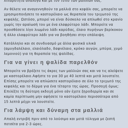
λιπαρότητα ανάλογα και με τον τύπο των μαλλιών σας.
Αν θέλετε να αναγεννηθούν τα μαλλιά στο κεφάλι σας, μπορείτε να
χρησιμοποιήσετε το καστορέλαιο ως θεραπεία του τριχωτού της
κεφαλής. Ωστόσο, μπορεί να είναι δύσκολο να απλωθεί στο κρανίο
χωρίς την αραίωσή του με ένα ελαφρύτερο λάδι. Μπορείτε να
προσθέσετε λίγο λιωμένο λάδι καρύδας, έλαιο πυρήνων βερίκοκου
ή άλλο ελαφρύτερο λάδι για να βοηθήσει στην επάλειψη.
Κατάλληλο και σε συνδυασμό με άλλα φυσικά υλικά
(αμυγδαλέλαιο, ελαιόλαδο, δαφνέλαιο, κρόκο αυγών, μπύρα, χυμό
λεμονιού) για τη θεραπεία της ψαλίδας.
Για να γίνει η ψαλίδα παρελθόν
Μπορείτε να βρέξετε τις άκρες των μαλλιών σας και να τις αλείψετε
με καστορέλαιο.Αφήστε το για 30 με 40 λεπτά και μετά λουστείτε.
Επίσης μπορείτε να απλώσετε καστορέλαιο σε όλο το τριχωτό της
κεφαλής και το δέρμα για ένα τέταρτο της ώρας. Προσοχή όμως:
Επιλέξτε τη δεύτερη εκδοχή μόνο εάν έχετε ξηροδερμία και σε
καμία περίπτωση μην αφήσετε το καστορέλαιο περισσότερα από
15 λεπτά μέχρι να λουστείτε.
Για λάμψη και δύναμη στα μαλλιά
Απαλή εντριβή πριν από το λούσιμο και μετά τύλιγμα με ζεστή
πετσέτα για 2-3 ώρες.