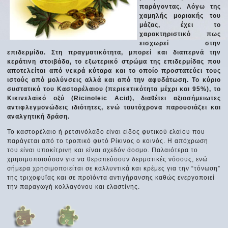
παράγοντας. Λόγω της
χαμηλής μοριακής του
μάζας, έχει το
χαρακτηριστικό πως
εισχωρεί στην
επιδερμίδα. Στη πραγματικότητα, μπορεί και διαπερνά την
κεράτινη στοιβάδα, το εξωτερικό στρώμα της επιδερμίδας που
αποτελείται από νεκρά κύταρα και το οποίο προστατεύει τους
ιστούς από μολύνσεις αλλά και από την αφυδάτωση. Το κύριο
συστατικό του Καστορέλαιου (περιεκτικότητα μέχρι και 95%), το
Κικινελαϊκό οξύ (Ricinoleic Acid), διαθέτει αξιοσήμειωτες
αντιφλεγμονώδεις ιδιότητες, ενώ ταυτόχρονα παρουσιάζει και
αναλγητική δράση.
Το καστορέλαιο ή ρετσινόλαδο είναι είδος φυτικού ελαίου που
παράγεται από το τροπικό φυτό Ρίκινος ο κοινός. Η απόχρωση
του είναι υποκίτρινη και είναι σχεδόν άοσμο. Παλαιότερα το
χρησιμοποιούσαν για να θεραπεύσουν δερματικές νόσους, ενώ
σήμερα χρησιμοποιείται σε καλλυντικά και κρέμες για την “τόνωση”
της τριχοφυΐας και σε προϊόντα αντιγήρανσης καθώς ενεργοποιεί
την παραγωγή κολλαγόνου και ελαστίνης.