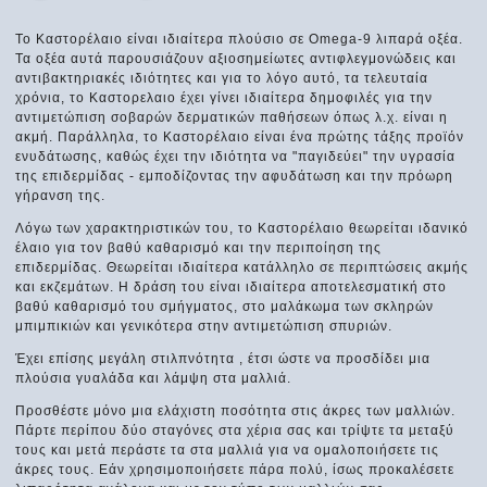
To Καστορέλαιο είναι ιδιαίτερα πλούσιο σε Omega-9 λιπαρά οξέα.
Τα οξέα αυτά παρουσιάζουν αξιοσημείωτες αντιφλεγμονώδεις και
αντιβακτηριακές ιδιότητες και για το λόγο αυτό, τα τελευταία
χρόνια, το Καστορελαιο έχει γίνει ιδιαίτερα δημοφιλές για την
αντιμετώπιση σοβαρών δερματικών παθήσεων όπως λ.χ. είναι η
ακμή. Παράλληλα, το Καστορέλαιο είναι ένα πρώτης τάξης προϊόν
ενυδάτωσης, καθώς έχει την ιδιότητα να "παγιδεύει" την υγρασία
της επιδερμίδας - εμποδίζοντας την αφυδάτωση και την πρόωρη
γήρανση της.
Λόγω των χαρακτηριστικών του, το Καστορέλαιο θεωρείται ιδανικό
έλαιο για τον βαθύ καθαρισμό και την περιποίηση της
επιδερμίδας. Θεωρείται ιδιαίτερα κατάλληλο σε περιπτώσεις ακμής
και εκζεμάτων. Η δράση του είναι ιδιαίτερα αποτελεσματική στο
βαθύ καθαρισμό του σμήγματος, στο μαλάκωμα των σκληρών
μπιμπικιών και γενικότερα στην αντιμετώπιση σπυριών.
Έχει επίσης μεγάλη στιλπνότητα , έτσι ώστε να προσδίδει μια
πλούσια γυαλάδα και λάμψη στα μαλλιά.
Προσθέστε μόνο μια ελάχιστη ποσότητα στις άκρες των μαλλιών.
Πάρτε περίπου δύο σταγόνες στα χέρια σας και τρίψτε τα μεταξύ
τους και μετά περάστε τα στα μαλλιά για να ομαλοποιήσετε τις
άκρες τους. Εάν χρησιμοποιήσετε πάρα πολύ, ίσως προκαλέσετε