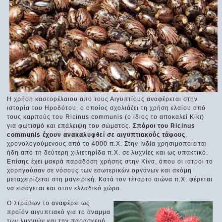
Η χρήση καστορέλαιου από τους Αιγυπτίους αναφέρεται στην
ιστορία του Ηροδότου, ο οποίος σχολιάζει τη χρήση ελαίου από
τους καρπούς του Ricinus communis (ο ίδιος το αποκαλεί Κίκι)
για φωτισμό και επάλειψη του σώματος.
Σπόροι του Ricinus
communis έχουν ανακαλυφθεί σε αιγυπτιακούς τάφους
,
χρονολογούμενους από το 4000 π.Χ. Στην Ινδία χρησιμοποιείται
ήδη από τη δεύτερη χιλιετηρίδα π.Χ. σε λυχνίες και ως υπακτικό.
Επίσης έχει μακρά παράδοση χρήσης στην Κίνα, όπου οι ιατροί το
χορηγούσαν σε νόσους των εσωτερικών οργάνων και ακόμη
μεταχειρίζεται στη μαγειρική. Κατά τον τέταρτο αιώνα π.Χ. φέρεται
να εισάγεται και στον ελλαδικό χώρο.
Ο Στράβων το αναφέρει ως
προϊόν αιγυπτιακό για το άναμμα
των λυχνιών και την παρασκευή