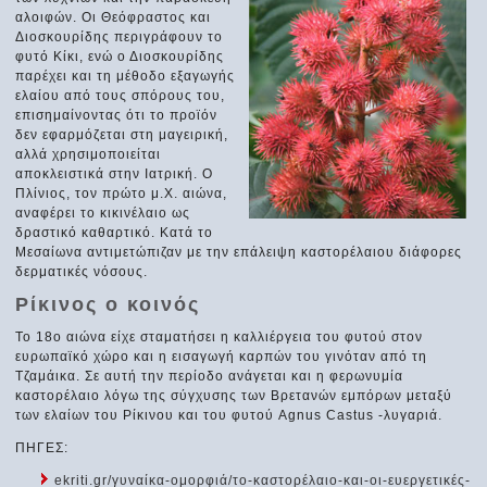
αλοιφών. Οι Θεόφραστος και
Διοσκουρίδης περιγράφουν το
φυτό Κίκι, ενώ ο Διοσκουρίδης
παρέχει και τη μέθοδο εξαγωγής
ελαίου από τους σπόρους του,
επισημαίνοντας ότι το προϊόν
δεν εφαρμόζεται στη μαγειρική,
αλλά χρησιμοποιείται
αποκλειστικά στην Ιατρική. Ο
Πλίνιος, τον πρώτο μ.Χ. αιώνα,
αναφέρει το κικινέλαιο ως
δραστικό καθαρτικό. Κατά το
Μεσαίωνα αντιμετώπιζαν με την επάλειψη καστορέλαιου διάφορες
δερματικές νόσους.
Ρίκινος ο κοινός
Το 18ο αιώνα είχε σταματήσει η καλλιέργεια του φυτού στον
ευρωπαϊκό χώρο και η εισαγωγή καρπών του γινόταν από τη
Τζαμάικα. Σε αυτή την περίοδο ανάγεται και η φερωνυμία
καστορέλαιο λόγω της σύγχυσης των Βρετανών εμπόρων μεταξύ
των ελαίων του Ρίκινου και του φυτού Agnus Castus -λυγαριά.
ΠΗΓΕΣ:
ekriti.gr/γυναίκα-ομορφιά/το-καστορέλαιο-και-οι-ευεργετικές-