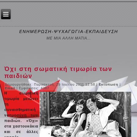
ΕΝΗΜΕΡΩΣΗ-ΨΥΧΑΓΩΓΙΑ-ΕΚΠΑΙΔΕΥΣΗ
ΜΕ ΜΙΑ ΑΛΛΗ ΜΑΤΙΑ...
Όχι στη σωματική τιμωρία των
παιδιών
Δημιουργήθηκε: Παρασκευή, 29 Ιουλίου 2011 12:58
|
Εκτύπωση
|
Email
| Εμφανίσεις: 4387
Η σωματική
τιμωρία μειώνει
τη
συναισθηματική
νοημοσύνη των
παιδιών. «Όχι»
στα χαστουκάκια
και σε άλλες