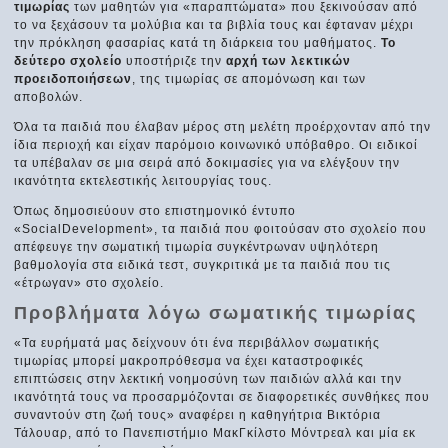
τιμωρίας
των μαθητών για «παραπτώματα» που ξεκινούσαν από
το να ξεχάσουν τα μολύβια και τα βιβλία τους και έφταναν μέχρι
την πρόκληση φασαρίας κατά τη διάρκεια του μαθήματος.
Το
δεύτερο σχολείο
υποστήριζε την
αρχή των λεκτικών
προειδοποιήσεων
, της τιμωρίας σε απομόνωση και των
αποβολών.
Όλα τα παιδιά που έλαβαν μέρος στη μελέτη προέρχονταν από την
ίδια περιοχή και είχαν παρόμοιο κοινωνικό υπόβαθρο. Οι ειδικοί
τα υπέβαλαν σε μια σειρά από δοκιμασίες για να ελέγξουν την
ικανότητα εκτελεστικής λειτουργίας τους.
Όπως δημοσιεύουν στο επιστημονικό έντυπο
«SocialDevelopment», τα παιδιά που φοιτούσαν στο σχολείο που
απέφευγε την σωματική τιμωρία συγκέντρωναν υψηλότερη
βαθμολογία στα ειδικά τεστ, συγκριτικά με τα παιδιά που τις
«έτρωγαν» στο σχολείο.
Προβλήματα λόγω σωματικής τιμωρίας
«Τα ευρήματά μας δείχνουν ότι ένα περιβάλλον σωματικής
τιμωρίας μπορεί μακροπρόθεσμα να έχει καταστροφικές
επιπτώσεις στην λεκτική νοημοσύνη των παιδιών αλλά και την
ικανότητά τους να προσαρμόζονται σε διαφορετικές συνθήκες που
συναντούν στη ζωή τους» αναφέρει η καθηγήτρια Βικτόρια
Τάλουαρ, από το Πανεπιστήμιο ΜακΓκίλστο Μόντρεαλ και μία εκ