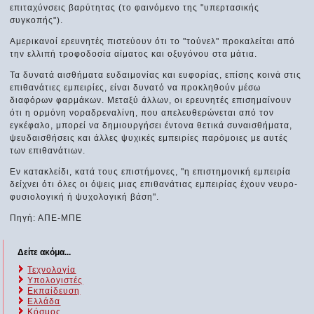
επιταχύνσεις βαρύτητας (το φαινόμενο της "υπερτασικής
συγκοπής").
Αμερικανοί ερευνητές πιστεύουν ότι το "τούνελ" προκαλείται από
την ελλιπή τροφοδοσία αίματος και οξυγόνου στα μάτια.
Τα δυνατά αισθήματα ευδαιμονίας και ευφορίας, επίσης κοινά στις
επιθανάτιες εμπειρίες, είναι δυνατό να προκληθούν μέσω
διαφόρων φαρμάκων. Μεταξύ άλλων, οι ερευνητές επισημαίνουν
ότι η ορμόνη νοραδρεναλίνη, που απελευθερώνεται από τον
εγκέφαλο, μπορεί να δημιουργήσει έντονα θετικά συναισθήματα,
ψευδαισθήσεις και άλλες ψυχικές εμπειρίες παρόμοιες με αυτές
των επιθανάτιων.
Εν κατακλείδι, κατά τους επιστήμονες, "η επιστημονική εμπειρία
δείχνει ότι όλες οι όψεις μιας επιθανάτιας εμπειρίας έχουν νευρο-
φυσιολογική ή ψυχολογική βάση".
Πηγή: ΑΠΕ-ΜΠΕ
Δείτε ακόμα...
Τεχνολογία
Υπολογιστές
Εκπαίδευση
Ελλάδα
Κόσμος