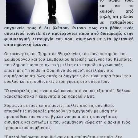
το σώμα τους
και να το
κοιτούν από
ψηλά, ότι μιλούν
με πεθαμένους
συγγενείς τους ή ότι βλέπουν έντονο φως στο βάθος ενός
σκοτεινού τούνελ, δεν προέρχονται παρά από διαταραχές στην
φυσιολογική λειτουργία του νου, σύμφωνα με νέα βρετανική
επιστημονική έρευνα.
Οι ερευνητές του Τμήματος Ψυχολογίας του πανεπιστημίου του
Εδιμβούργου και του Συμβουλίου Ιατρικής Έρευνας του Κέμπριτζ,
που δημοσίευσαν τη σχετική μελέτη στο περιοδικό γνωσιακής
επιστήμης "Trends in Cognitive Science", κατέληξαν στο
συμπέρασμα ότι όλες αυτές οι διηγήσεις δεν είναι παρά "τρικ" του
μυαλού και όχι αυθεντικές περιηγήσεις στο υπερπέραν.
"Ο εγκέφαλός μας είναι πολύ ικανός στο να μας εξαπατά", δήλωσε
χαρακτηριστικά η ερευνήτρια δρ Καρολάιν Βατ.
Σύμφωνα με τους επιστήμονες, πολλές από τις συνήθειες
επιθανάτιες αναφορές μπορούν να εξηγηθούν με βάση την
προσπάθεια του νου να βγάλει νόημα από τις ασυνήθιστες
αισθήσεις και αντιλήψεις που λαμβάνουν χώρα στη διάρκεια ενός
τραυματικού συμβάντος.
"Πολλοί άνθρωποι που βιώνουν μια επιθανάτια εμπειρία, δεν