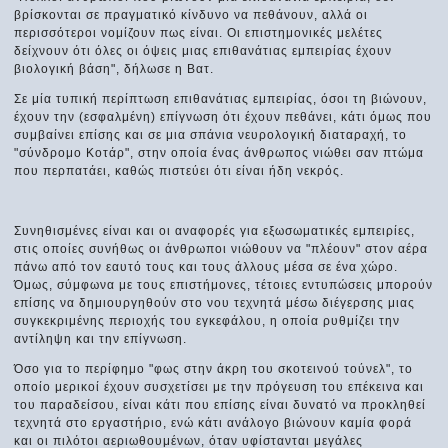
βρίσκονται σε πραγματικό κίνδυνο να πεθάνουν, αλλά οι
περισσότεροι νομίζουν πως είναι. Οι επιστημονικές μελέτες
δείχνουν ότι όλες οι όψεις μιας επιθανάτιας εμπειρίας έχουν
βιολογική βάση", δήλωσε η Βατ.
Σε μία τυπική περίπτωση επιθανάτιας εμπειρίας, όσοι τη βιώνουν,
έχουν την (εσφαλμένη) επίγνωση ότι έχουν πεθάνει, κάτι όμως που
συμβαίνει επίσης και σε μια σπάνια νευρολογική διαταραχή, το
"σύνδρομο Κοτάρ", στην οποία ένας άνθρωπος νιώθει σαν πτώμα
που περπατάει, καθώς πιστεύει ότι είναι ήδη νεκρός.
Συνηθισμένες είναι και οι αναφορές για εξωσωματικές εμπειρίες,
στις οποίες συνήθως οι άνθρωποι νιώθουν να "πλέουν" στον αέρα
πάνω από τον εαυτό τους και τους άλλους μέσα σε ένα χώρο.
Όμως, σύμφωνα με τους επιστήμονες, τέτοιες εντυπώσεις μπορούν
επίσης να δημιουργηθούν στο νου τεχνητά μέσω διέγερσης μιας
συγκεκριμένης περιοχής του εγκεφάλου, η οποία ρυθμίζει την
αντίληψη και την επίγνωση.
Όσο για το περίφημο "φως στην άκρη του σκοτεινού τούνελ", το
οποίο μερικοί έχουν συσχετίσει με την πρόγευση του επέκεινα και
του παραδείσου, είναι κάτι που επίσης είναι δυνατό να προκληθεί
τεχνητά στο εργαστήριο, ενώ κάτι ανάλογο βιώνουν καμία φορά
και οι πιλότοι αεριωθουμένων, όταν υφίστανται μεγάλες