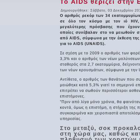
Το AIDS θερίζει στην 
Δημιουργήθηκε: Σάββατο, 03 Δεκεμβρίου 20
Ο αριθμός ρεκόρ των 34 εκατομμυρί
σε όλο τον κόσμο με τον ιό HIV,
μεγαλύτερης πρόσβασης που έχουν
οποίες συνέβαλαν στο να μειωθούν ση
από AIDS, σύμφωνα με την έκθεση της
για το AIDS (UNAIDS).
Σε σχέση με το 2009 ο αριθμός των φορ
3,3% και ο αριθμός των νέων μολύνσεων 
σταθερός στα 2,7 εκατομμύρια, δείχνοντ
των νέων κρουσμάτων, σύμφωνα με την
Αντίθετα, ο αριθμός των θανάτων που σ
μειώθηκε κατά 5,3% γιατί το σημερινό ε
επιτρέπει να σωθούν περισσότεροι ασθε
επιστήμονες.
"Πριν από λίγα μόνο χρόνια, θα φαινότα
κοντά, όμως η επιστήμη, η στήριξη της 
συγκεκριμένα και χειροπιαστά αποτελέσμ
υπηρεσίας.
Στο μεταξύ, σοκ προκαλο
στη χώρα μας, καθώς κα
πληθυσμό των χρηστών 