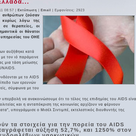
Ελλάδα...
11 08:57
|
Εκτύπωση
|
Email
| Εμφανίσεις: 2923
ων ανθρώπων ζούσαν
 κυρίως λόγω της
 σε θεραπείες, οι
μαντικά οι θάνατοι
 υπηρεσίας του ΟΗΕ
έων αυξήθηκε κατά
με τον ιό παράμεινε
ας μια τάση μείωσης
 UNAIDS.
υνδέονται με το AIDS
πίπεδο των ερευνών
νείς, σύμφωνα με του
ν υπερβολή να ανακοινώσουμε ότι το τέλος της επιδημίας του AIDS είνα
πολιτείας και η ανταπόκριση της κοινωνίας αρχίζουν να φέρνουν
ατα", υπογράμμισε ο Μισέλ Σιντιμπέ, εκτελεστικός διευθυντής της
ύν τα στοιχεία για την πορεία του AIDS
ταγράφεται αύξηση 52,7%, και 1250% στον
ενδοφλέβιων ναρκωτικών.