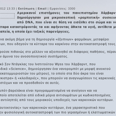
2012 13:33
|
Εκτύπωση
|
Email
| Εμφανίσεις: 3300
Αμερικανοί επιστήμονες του πανεπιστημίου Χάρβαρν
δημιούργησαν μια μικροσκοπική «ρομποτική» συσκευ
από DNA, που είναι σε θέση να εισέλθει στο σώμα και ν
ταρα καταστρέφοντάς τα και αφήνοντας άθικτα τα υγιή, αντίθετα μ
απεία, η οποία έχει τοξικές παρενέργειες.
ένα ακόμη βήμα για τη δημιουργία «έξυπνων» φαρμάκων, μεταφέρει
των, που οδηγούν τα κύτταρα του καρκίνου στην αυτοκαταστροφή τους
ρούσε πιθανώς στο μέλλον να αξιοποιηθεί σε διάφορες παθήσεις, πέρα
την άμυνα του ανοσοποιητικού συστήματος.
ικό Σον Ντάγκλας του Ινστιτούτου Wyss του Χάρβαρντ, που
ιοδικό «Science», δημιούργησαν ένα νανορομπότ με μορφή ανοικτού
εκατομμυριοστών του μέτρου), το οποίο στα δύο άκρα του είναι
κιστρα» ή «κλειδαριές», που μπορούν να αναγνωρίσουν τις καρκινικές
-στόχων και να προσδεθούν σε αυτές.
μπότ-βαρελάκια είναι προγραμματισμένα να ανοίγουν και να
ποίο αποτελείται από ειδικά μόρια αντισωμάτων με κωδικοποιημένες
ι αντιληπτές από τους μοριακούς υποδοχείς των καρκινικών κυττάρων.
 αυτοκτονίας» των καρκινικών κυττάρων, ένα χαρακτηριστικό που
στην φυσιολογική αυτοκαταστροφή των πιο γερασμένων ή ελαττωματικών