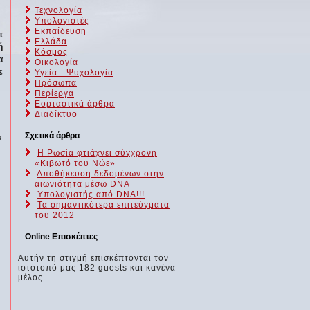
Τεχνολογία
Υπολογιστές
Εκπαίδευση
τ
Ελλάδα
ή
Κόσμος
α
Οικολογία
ε
Υγεία - Ψυχολογία
Πρόσωπα
Περίεργα
Εορταστικά άρθρα
Διαδίκτυο
.
Σχετικά άρθρα
ν
Η Ρωσία φτιάχνει σύγχρονη
«Κιβωτό του Νώε»
Αποθήκευση δεδομένων στην
αιωνιότητα μέσω DNA
Υπολογιστής από DNA!!!
Τα σημαντικότερα επιτεύγματα
του 2012
Online Επισκέπτες
Αυτήν τη στιγμή επισκέπτονται τον
ιστότοπό μας 182 guests και κανένα
μέλος