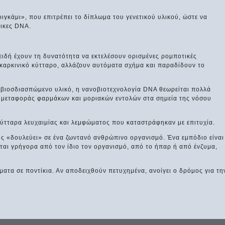
ριγκάμι», που επιτρέπει το δίπλωμα του γενετικού υλικού, ώστε να
λικες DNA.
ιδή έχουν τη δυνατότητα να εκτελέσουν ορισμένες ρομποτικές
 καρκινικό κύτταρο, αλλάζουν αυτόματα σχήμα και παραδίδουν το
ι βιοσδιασπώμενο υλικό, η νανοβιοτεχνολογία DNA θεωρείται πολλά
 μεταφοράς φαρμάκων και μοριακών εντολών στα σημεία της νόσου
ύτταρα λευχαιμίας και λεμφώματος που καταστράφηκαν με επιτυχία.
ος «δουλεύει» σε ένα ζωντανό ανθρώπινο οργανισμό. Ένα εμπόδιο είναι
ται γρήγορα από τον ίδιο τον οργανισμό, από το ήπαρ ή από ένζυμα,
ματα σε ποντίκια. Αν αποδειχθούν πετυχημένα, ανοίγει ο δρόμος για τη