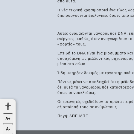
από αυτά.
Η νέα τεχνική χρησιμοποιεί ένα είδος «ο
δημιουργούνται βιολογικές δομές από έ
Αυτές ονομάζονται νανορομπότ DNA, επε
ενέργειες, καθώς, όταν αναγνωρίζουν το
«φορτίο» τους.
Επειδή το DNA είναι ένα βιοσυμβατό κα
υποσχόμενη ως μελλοντικός μηχανισμός
μέσα στο σώμα.
Ήδη υπήρξαν δοκιμές με εργαστηριακά κ
Πάντως μένει να αποδειχθεί ότι η μέθοδ
ότι αυτά τα νανοβιορομπότ καταστρέφον
όπως οι νουκλεάσες.
Οι ερευνητές σχεδιάζουν τα πρώτα πειρά
αξιοποίησή τους σε ανθρώπους.
Πηγή: ΑΠΕ-ΜΠΕ
Α+
Α-