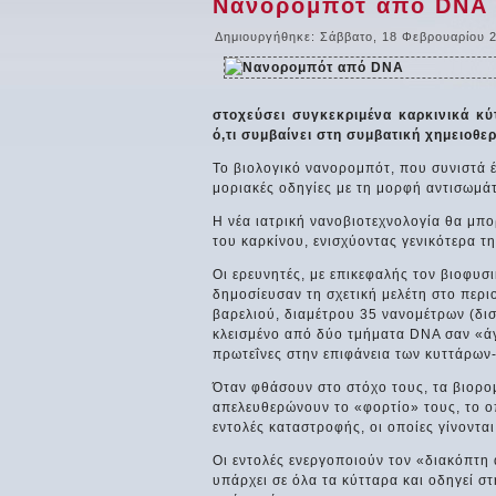
Νανορομπότ από DNA
Δημιουργήθηκε: Σάββατο, 18 Φεβρουαρίου 
στοχεύσει συγκεκριμένα καρκινικά κύτ
ό,τι συμβαίνει στη συμβατική χημειοθερ
Το βιολογικό νανορομπότ, που συνιστά 
μοριακές οδηγίες με τη μορφή αντισωμά
Η νέα ιατρική νανοβιοτεχνολογία θα μπο
του καρκίνου, ενισχύοντας γενικότερα 
Οι ερευνητές, με επικεφαλής τον βιοφυσ
δημοσίευσαν τη σχετική μελέτη στο περ
βαρελιού, διαμέτρου 35 νανομέτρων (δισ
κλεισμένο από δύο τμήματα DNA σαν «άγ
πρωτεΐνες στην επιφάνεια των κυττάρων
Όταν φθάσουν στο στόχο τους, τα βιορο
απελευθερώνουν το «φορτίο» τους, το ο
εντολές καταστροφής, οι οποίες γίνοντα
Οι εντολές ενεργοποιούν τον «διακόπτη
υπάρχει σε όλα τα κύτταρα και οδηγεί 